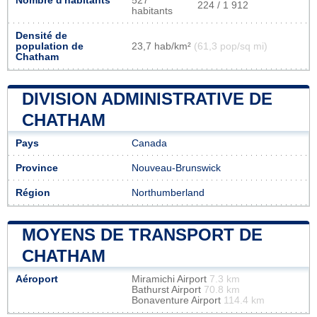
Nombre d'habitants
527
224 / 1 912
habitants
Densité de
population de
23,7 hab/km²
(61,3 pop/sq mi)
Chatham
DIVISION ADMINISTRATIVE DE
CHATHAM
Pays
Canada
Province
Nouveau-Brunswick
Région
Northumberland
MOYENS DE TRANSPORT DE
CHATHAM
Aéroport
Miramichi Airport
7.3 km
Bathurst Airport
70.8 km
Bonaventure Airport
114.4 km