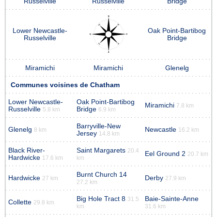
Russelville
Russelville
Bridge
Lower Newcastle-
Oak Point-Bartibog
Russelville
Bridge
Miramichi
Miramichi
Glenelg
Communes voisines de Chatham
Lower Newcastle-
Oak Point-Bartibog
Miramichi
7.8 km
Russelville
Bridge
5.8 km
6.9 km
Barryville-New
Glenelg
Newcastle
8 km
16.2 km
Jersey
14.8 km
Black River-
Saint Margarets
20.4
Eel Ground 2
20.7 km
Hardwicke
17.6 km
km
Burnt Church 14
Hardwicke
Derby
27 km
27.9 km
27.2 km
Big Hole Tract 8
Baie-Sainte-Anne
31.5
Collette
29.8 km
km
31.6 km