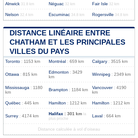
Alnwick
Néguac
Fair Isle
31.8 km
32 km
32 km
Nelson
Escuminac
Rogersville
32.4 km
34.8 km
34.8 km
DISTANCE LINÉAIRE ENTRE
CHATHAM ET LES PRINCIPALES
VILLES DU PAYS
Toronto
: 1153 km
Montréal
: 659 km
Calgary
: 3515 km
Edmonton
: 3429
Ottawa
: 815 km
Winnipeg
: 2349 km
km
Mississauga
: 1180
Vancouver
: 4190
Brampton
: 1184 km
km
km
Québec
: 445 km
Hamilton
: 1212 km
Hamilton
: 1212 km
Halifax
: 301 km
la
Surrey
: 4174 km
Laval
: 664 km
plus proche
Distance calculée à vol d'oiseau