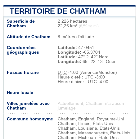
TERRITOIRE DE CHATHAM
Superficie de
2 226 hectares
Chatham
22,26 km²
(8,59 sq mi)
Altitude de Chatham
8 mètres d'altitude
Coordonnées
Latitude:
47.0451
géographiques
Longitude:
-65.3704
Latitude:
47° 2' 42'' Nord
Longitude:
65° 22' 13'' Ouest
Fuseau horaire
UTC
-4:00 (America/Moncton)
Heure d'été : UTC -3:00
Heure d'hiver : UTC -4:00
Heure locale
Villes jumelées avec
Actuellement, Chatham n'a aucun
Chatham
jumelage
Commune homonyme
Chatham, England, Royaume-Uni
Chatham, Illinois, États-Unis
Chatham, Louisiana, États-Unis
Chatham, Massachusetts, États-Unis
Chatham, Michigan, États-Unis