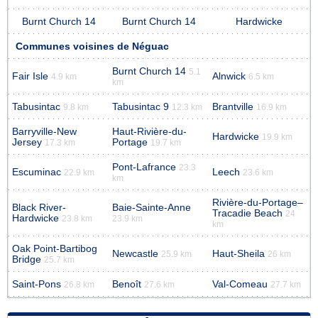
Burnt Church 14
Burnt Church 14
Hardwicke
Communes voisines de Néguac
Burnt Church 14
5.1
Fair Isle
Alnwick
4.9 km
6.5 km
km
Tabusintac
Tabusintac 9
Brantville
9.8 km
12.3 km
16.9 km
Barryville-New
Haut-Rivière-du-
Hardwicke
19.9 km
Jersey
Portage
17.3 km
19.7 km
Pont-Lafrance
23.3
Escuminac
Leech
22.9 km
23.6 km
km
Rivière-du-Portage–
Black River-
Baie-Sainte-Anne
Tracadie Beach
24
Hardwicke
23.8 km
23.9 km
km
Oak Point-Bartibog
Newcastle
Haut-Sheila
25.9 km
26 km
Bridge
25.7 km
Saint-Pons
Benoît
Val-Comeau
26.8 km
27.6 km
27.7 km