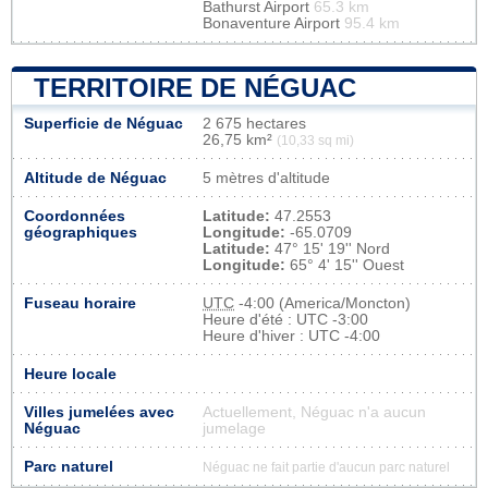
Bathurst Airport
65.3 km
Bonaventure Airport
95.4 km
TERRITOIRE DE NÉGUAC
Superficie de Néguac
2 675 hectares
26,75 km²
(10,33 sq mi)
Altitude de Néguac
5 mètres d'altitude
Coordonnées
Latitude:
47.2553
géographiques
Longitude:
-65.0709
Latitude:
47° 15' 19'' Nord
Longitude:
65° 4' 15'' Ouest
Fuseau horaire
UTC
-4:00 (America/Moncton)
Heure d'été : UTC -3:00
Heure d'hiver : UTC -4:00
Heure locale
Villes jumelées avec
Actuellement, Néguac n'a aucun
Néguac
jumelage
Parc naturel
Néguac ne fait partie d'aucun parc naturel