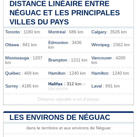
DISTANCE LINÉAIRE ENTRE
NÉGUAC ET LES PRINCIPALES
VILLES DU PAYS
Toronto
: 1180 km
Montréal
: 686 km
Calgary
: 3526 km
Edmonton
: 3436
Ottawa
: 841 km
Winnipeg
: 2362 km
km
Mississauga
: 1207
Vancouver
: 4200
Brampton
: 1211 km
km
km
Québec
: 469 km
Hamilton
: 1240 km
Hamilton
: 1240 km
Halifax
: 312 km
la
Surrey
: 4185 km
Laval
: 691 km
plus proche
Distance calculée à vol d'oiseau
LES ENVIRONS DE NÉGUAC
dans le territoire et aux environs de Néguac