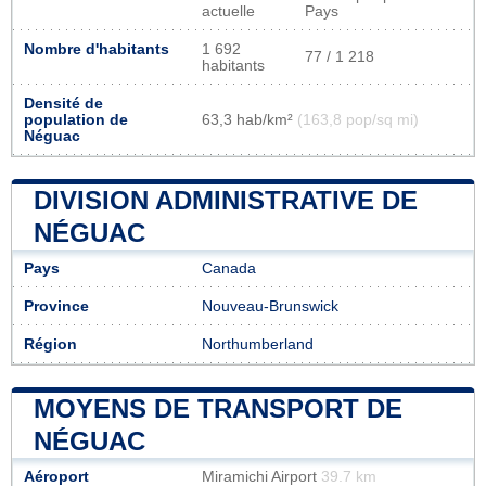
actuelle
Pays
Nombre d'habitants
1 692
77 / 1 218
habitants
Densité de
population de
63,3 hab/km²
(163,8 pop/sq mi)
Néguac
DIVISION ADMINISTRATIVE DE
NÉGUAC
Pays
Canada
Province
Nouveau-Brunswick
Région
Northumberland
MOYENS DE TRANSPORT DE
NÉGUAC
Aéroport
Miramichi Airport
39.7 km