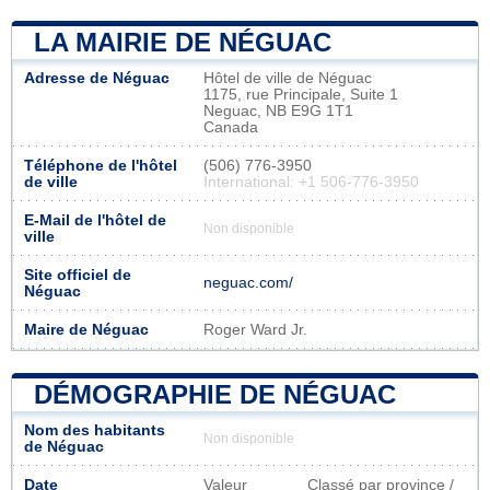
LA MAIRIE DE NÉGUAC
Adresse de Néguac
Hôtel de ville de Néguac
1175, rue Principale, Suite 1
Neguac, NB E9G 1T1
Canada
Téléphone de l'hôtel
(506) 776-3950
de ville
International: +1 506-776-3950
E-Mail de l'hôtel de
Non disponible
ville
Site officiel de
neguac.com/
Néguac
Maire de Néguac
Roger Ward Jr.
DÉMOGRAPHIE DE NÉGUAC
Nom des habitants
Non disponible
de Néguac
Date
Valeur
Classé par province /