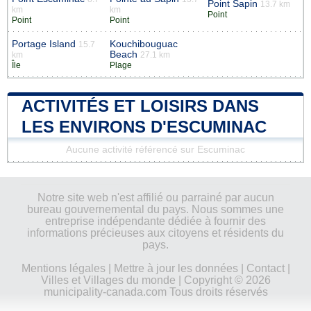
Point Sapin
13.7 km
km
km
Point
Point
Point
Portage Island
Kouchibouguac
15.7
Beach
km
27.1 km
Île
Plage
ACTIVITÉS ET LOISIRS DANS
LES ENVIRONS D'ESCUMINAC
Aucune activité référencé sur Escuminac
Notre site web n'est affilié ou parrainé par aucun
bureau gouvernemental du pays. Nous sommes une
entreprise indépendante dédiée à fournir des
informations précieuses aux citoyens et résidents du
pays.
Mentions légales
|
Mettre à jour les données
|
Contact
|
Villes et Villages du monde
| Copyright © 2026
municipality-canada.com Tous droits réservés