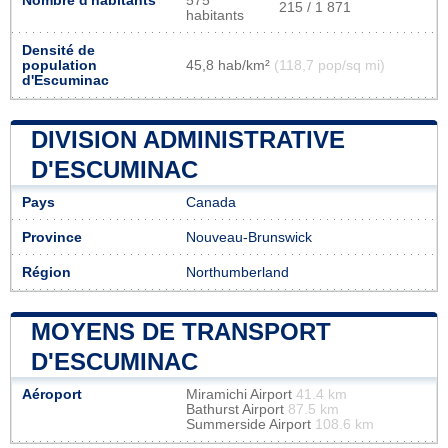
Nombre d'habitants
575
215 / 1 871
habitants
Densité de
population
45,8 hab/km²
(118,7 pop/sq mi)
d'Escuminac
DIVISION ADMINISTRATIVE
D'ESCUMINAC
Pays
Canada
Province
Nouveau-Brunswick
Région
Northumberland
MOYENS DE TRANSPORT
D'ESCUMINAC
Aéroport
Miramichi Airport
41.4 km
Bathurst Airport
87.5 km
Summerside Airport
108.6 km