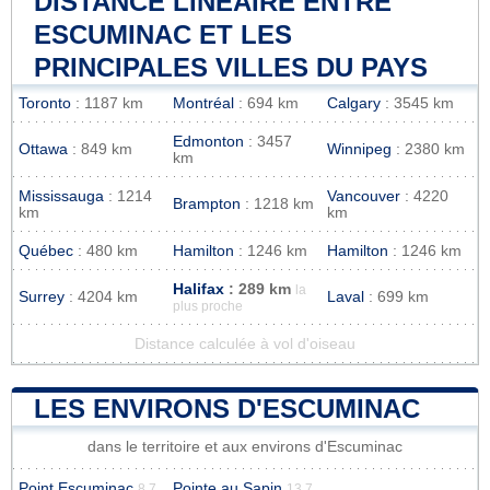
DISTANCE LINÉAIRE ENTRE
ESCUMINAC ET LES
PRINCIPALES VILLES DU PAYS
Toronto
: 1187 km
Montréal
: 694 km
Calgary
: 3545 km
Edmonton
: 3457
Ottawa
: 849 km
Winnipeg
: 2380 km
km
Mississauga
: 1214
Vancouver
: 4220
Brampton
: 1218 km
km
km
Québec
: 480 km
Hamilton
: 1246 km
Hamilton
: 1246 km
Halifax
: 289 km
la
Surrey
: 4204 km
Laval
: 699 km
plus proche
Distance calculée à vol d'oiseau
LES ENVIRONS D'ESCUMINAC
dans le territoire et aux environs d'Escuminac
Point Escuminac
Pointe au Sapin
8.7
13.7