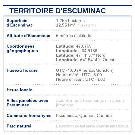
TERRITOIRE D'ESCUMINAC
Superficie
1 255 hectares
d'Escuminac
12,55 km²
(4,85 sq mi)
Altitude d'Escuminac
6 mètres d'altitude
Coordonnées
Latitude:
47.0769
géographiques
Longitude:
-64.9136
Latitude:
47° 4' 37'' Nord
Longitude:
64° 54' 49'' Ouest
Fuseau horaire
UTC
-4:00 (America/Moncton)
Heure d'été : UTC -3:00
Heure d'hiver : UTC -4:00
Heure locale
Villes jumelées avec
Actuellement, Escuminac n'a aucun
Escuminac
jumelage
Commune homonyme
Escuminac, Quebec, Canada
Parc naturel
Escuminac ne fait partie d'aucun parc naturel