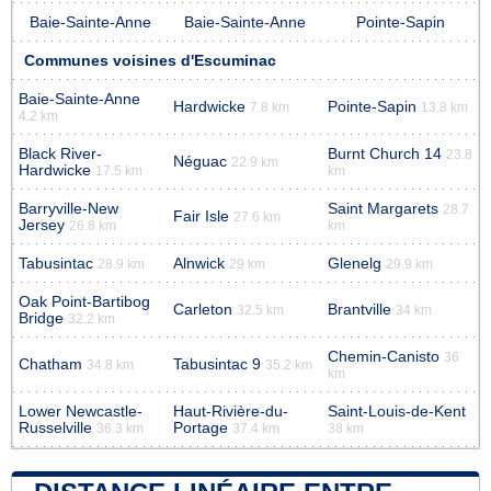
Baie-Sainte-Anne
Baie-Sainte-Anne
Pointe-Sapin
Communes voisines d'Escuminac
Baie-Sainte-Anne
Hardwicke
Pointe-Sapin
7.8 km
13.8 km
4.2 km
Black River-
Burnt Church 14
23.8
Néguac
22.9 km
Hardwicke
17.5 km
km
Barryville-New
Saint Margarets
28.7
Fair Isle
27.6 km
Jersey
26.8 km
km
Tabusintac
Alnwick
Glenelg
28.9 km
29 km
29.9 km
Oak Point-Bartibog
Carleton
Brantville
32.5 km
34 km
Bridge
32.2 km
Chemin-Canisto
36
Chatham
Tabusintac 9
34.8 km
35.2 km
km
Lower Newcastle-
Haut-Rivière-du-
Saint-Louis-de-Kent
Russelville
Portage
36.3 km
37.4 km
38 km