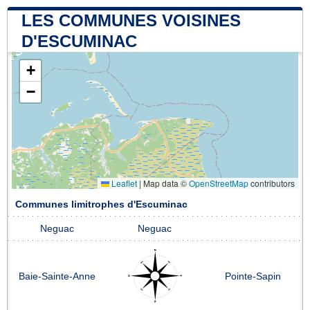
LES COMMUNES VOISINES
D'ESCUMINAC
+
−
Leaflet
|
Map data ©
OpenStreetMap
contributors
Communes limitrophes d'Escuminac
Neguac
Neguac
Baie-Sainte-Anne
Pointe-Sapin