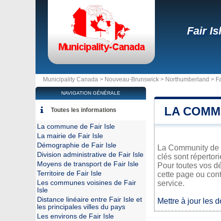
Fair Is
Municipality Canada >
Nouveau-Brunswick
>
Northumberland
>
Fa
NAVIGATION GÉNÉRALE
LA COMMU
Toutes les informations
La commune de Fair Isle
La mairie de Fair Isle
Démographie de Fair Isle
La Community de Fa
Division administrative de Fair Isle
clés sont répertor
Moyens de transport de Fair Isle
Pour toutes vos dé
Territoire de Fair Isle
cette page ou cont
Les communes voisines de Fair
service.
Isle
Distance linéaire entre Fair Isle et
Mettre à jour les 
les principales villes du pays
Les environs de Fair Isle