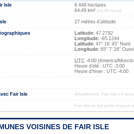
r Isle
6 449 hectares
64,49 km²
(24,90 sq mi)
Isle
27 mètres d'altitude
éographiques
Latitude:
47.2792
Longitude:
-65.1244
Latitude:
47° 16' 45'' Nord
Longitude:
65° 7' 28'' Oues
UTC
-4:00 (America/Moncto
Heure d'été : UTC -3:00
Heure d'hiver : UTC -4:00
vec Fair Isle
Actuellement, Fair Isle n'a auc
Fair Isle ne fait partie d'aucun 
UNES VOISINES DE FAIR ISLE