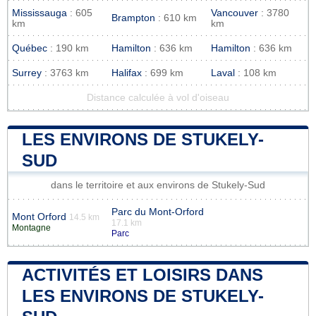
Mississauga
: 605
Vancouver
: 3780
Brampton
: 610 km
km
km
Québec
: 190 km
Hamilton
: 636 km
Hamilton
: 636 km
Surrey
: 3763 km
Halifax
: 699 km
Laval
: 108 km
Distance calculée à vol d'oiseau
LES ENVIRONS DE STUKELY-
SUD
dans le territoire et aux environs de Stukely-Sud
Parc du Mont-Orford
Mont Orford
14.5 km
17.1 km
Montagne
Parc
ACTIVITÉS ET LOISIRS DANS
LES ENVIRONS DE STUKELY-