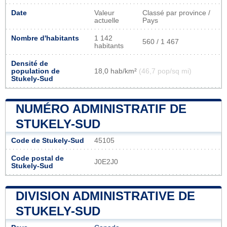
Date
Valeur
Classé par province /
actuelle
Pays
Nombre d'habitants
1 142
560 / 1 467
habitants
Densité de
population de
18,0 hab/km²
(46,7 pop/sq mi)
Stukely-Sud
NUMÉRO ADMINISTRATIF DE
STUKELY-SUD
Code de Stukely-Sud
45105
Code postal de
J0E2J0
Stukely-Sud
DIVISION ADMINISTRATIVE DE
STUKELY-SUD