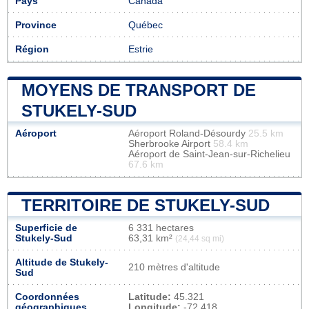
Pays
Canada
Province
Québec
Région
Estrie
MOYENS DE TRANSPORT DE
STUKELY-SUD
Aéroport
Aéroport Roland-Désourdy
25.5 km
Sherbrooke Airport
58.4 km
Aéroport de Saint-Jean-sur-Richelieu
67.6 km
TERRITOIRE DE STUKELY-SUD
Superficie de
6 331 hectares
Stukely-Sud
63,31 km²
(24,44 sq mi)
Altitude de Stukely-
210 mètres d'altitude
Sud
Coordonnées
Latitude:
45.321
géographiques
Longitude:
-72.418