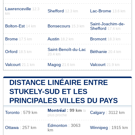
Lawrenceville
12.3
Shefford
Lac-Brome
12.3 km
13.6 km
km
Saint-Joachim-de-
Bolton-Est
Bonsecours
14 km
15.3 km
Shefford
17.4 km
Brome
Austin
Bromont
17.5 km
18.2 km
18.3 km
Saint-Benoît-du-Lac
Orford
Béthanie
18.5 km
20.4 km
20.4 km
Valcourt
Magog
Valcourt
21.1 km
21.6 km
21.9 km
DISTANCE LINÉAIRE ENTRE
STUKELY-SUD ET LES
PRINCIPALES VILLES DU PAYS
Montréal
: 99 km
la
Toronto
: 579 km
Calgary
: 3112 km
plus proche
Edmonton
: 3063
Ottawa
: 257 km
Winnipeg
: 1915 km
km