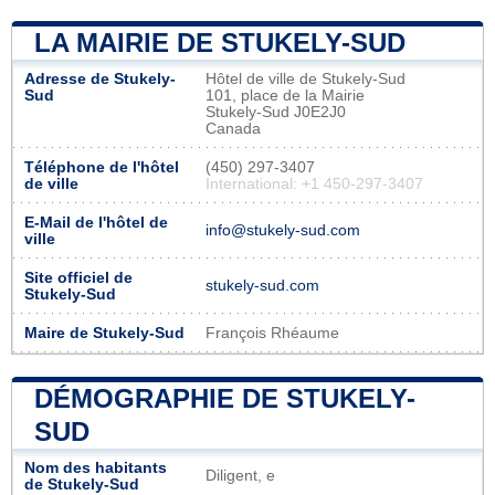
LA MAIRIE DE STUKELY-SUD
Adresse de Stukely-
Hôtel de ville de Stukely-Sud
Sud
101, place de la Mairie
Stukely-Sud J0E2J0
Canada
Téléphone de l'hôtel
(450) 297-3407
de ville
International: +1 450-297-3407
E-Mail de l'hôtel de
info@stukely-sud.com
ville
Site officiel de
stukely-sud.com
Stukely-Sud
Maire de Stukely-Sud
François Rhéaume
DÉMOGRAPHIE DE STUKELY-
SUD
Nom des habitants
Diligent, e
de Stukely-Sud