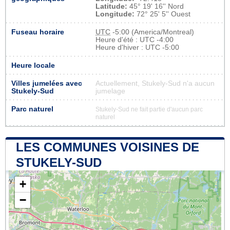
Latitude:
45° 19' 16'' Nord
Longitude:
72° 25' 5'' Ouest
Fuseau horaire
UTC
-5:00 (America/Montreal)
Heure d'été : UTC -4:00
Heure d'hiver : UTC -5:00
Heure locale
Villes jumelées avec
Actuellement, Stukely-Sud n'a aucun
Stukely-Sud
jumelage
Parc naturel
Stukely-Sud ne fait partie d'aucun parc
naturel
LES COMMUNES VOISINES DE
STUKELY-SUD
+
−