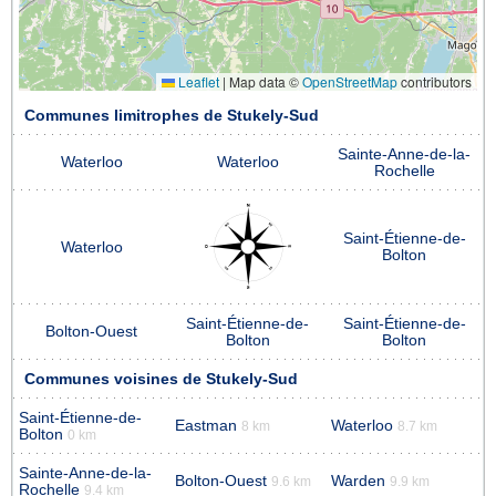
Leaflet
|
Map data ©
OpenStreetMap
contributors
Communes limitrophes de Stukely-Sud
Sainte-Anne-de-la-
Waterloo
Waterloo
Rochelle
Saint-Étienne-de-
Waterloo
Bolton
Saint-Étienne-de-
Saint-Étienne-de-
Bolton-Ouest
Bolton
Bolton
Communes voisines de Stukely-Sud
Saint-Étienne-de-
Eastman
Waterloo
8 km
8.7 km
Bolton
0 km
Sainte-Anne-de-la-
Bolton-Ouest
Warden
9.6 km
9.9 km
Rochelle
9.4 km