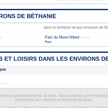
IRONS DE BÉTHANIE
dans le territoire et aux environs de 
Parc du Mont-Orford
km
26 km
Parc
S ET LOISIRS DANS LES ENVIRONS D
ique
.7 km
ucun bureau gouvernemental du pays. Nous sommes une entreprise
précieuses aux citoyens et résidents du pays.
es
|
Contact
|
Villes et Villages du monde
| Copyright © 2026 mun