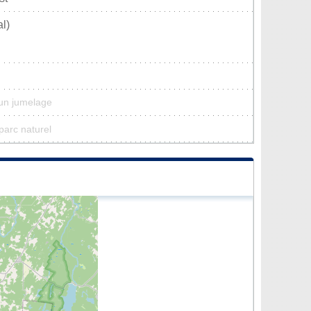
l)
cun jumelage
parc naturel