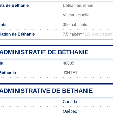
ts de Béthanie
Béthanien, ienne
Valeur actuelle
ants
350 habitants
lation de Béthanie
7,5 hab/km²
(19,3 pop/sq mi
ADMINISTRATIF DE BÉTHANIE
ie
48005
Béthanie
J0H1E1
 ADMINISTRATIVE DE BÉTHANIE
Canada
Québec