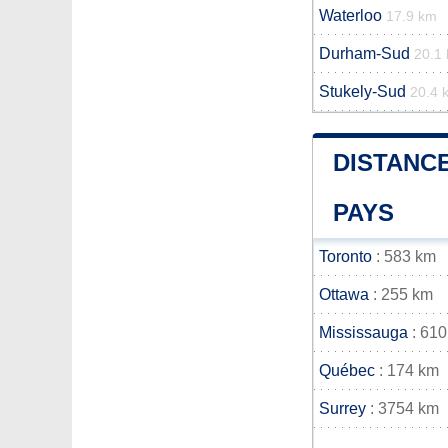
Waterloo
17.9 km
Durham-Sud
20.1
Stukely-Sud
20.4 
DISTANCE
PAYS
Toronto
: 583 km
Ottawa
: 255 km
Mississauga
: 610
Québec
: 174 km
Surrey
: 3754 km