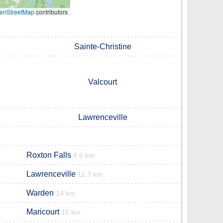
enStreetMap
contributors
Sainte-Christine
Valcourt
Lawrenceville
Roxton Falls
8.6 km
Lawrenceville
11.3 km
Warden
14 km
Maricourt
15 km