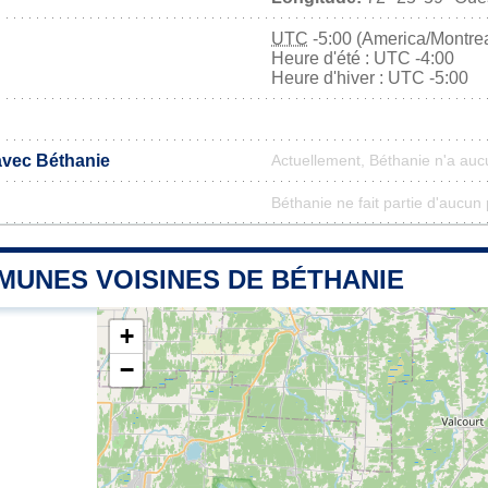
UTC
-5:00 (America/Montrea
Heure d'été : UTC -4:00
Heure d'hiver : UTC -5:00
 avec Béthanie
Actuellement, Béthanie n'a au
Béthanie ne fait partie d'aucun 
MUNES VOISINES DE BÉTHANIE
+
−