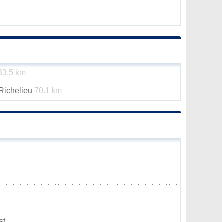
33.5 km
-Richelieu
70.1 km
st