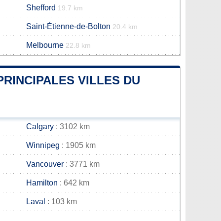
Shefford
19.7 km
Saint-Étienne-de-Bolton
20.4 km
Melbourne
22.8 km
PRINCIPALES VILLES DU
Calgary
: 3102 km
Winnipeg
: 1905 km
Vancouver
: 3771 km
Hamilton
: 642 km
Laval
: 103 km