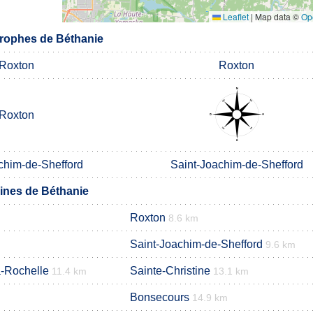
Leaflet
|
Map data ©
Op
rophes de Béthanie
Roxton
Roxton
Roxton
chim-de-Shefford
Saint-Joachim-de-Shefford
nes de Béthanie
Roxton
8.6 km
Saint-Joachim-de-Shefford
9.6 km
a-Rochelle
Sainte-Christine
11.4 km
13.1 km
Bonsecours
14.9 km