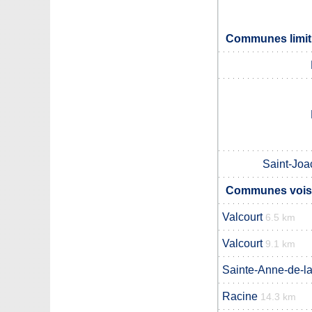
Communes limit
Saint-Joa
Communes voisi
Valcourt
6.5 km
Valcourt
9.1 km
Sainte-Anne-de-l
Racine
14.3 km