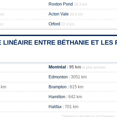
Roxton Pond
18.3 km
Acton Vale
 km
20.4 km
Orford
km
22.4 km
 LINÉAIRE ENTRE BÉTHANIE ET LES 
Montréal
: 95 km
la plus proche
Edmonton
: 3051 km
 km
Brampton
: 615 km
Hamilton
: 642 km
Halifax
: 701 km
Distance calculée à vol d'oiseau