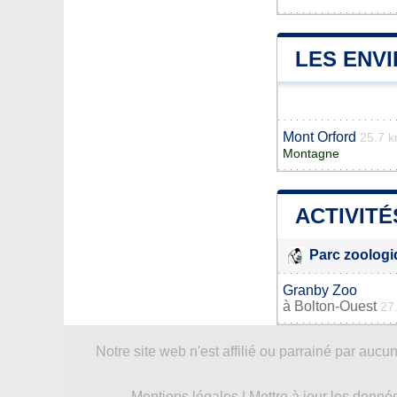
LES ENV
Mont Orford
25.7 
Montagne
ACTIVITÉ
Parc zoolog
Granby Zoo
à
Bolton-Ouest
27
Notre site web n'est affilié ou parrainé par a
Mentions légales
|
Mettre à jour les donné