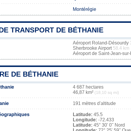
Montérégie
DE TRANSPORT DE BÉTHANIE
Aéroport Roland-Désourdy
Sherbrooke Airport
58.4 km
Aéroport de Saint-Jean-sur
RE DE BÉTHANIE
éthanie
4 687 hectares
46,87 km²
(18,10 sq mi)
anie
191 mètres d'altitude
éographiques
Latitude:
45.5
Longitude:
-72.433
Latitude:
45° 30' 0'' Nord
Longitude:
72° 25' 59'' Oue