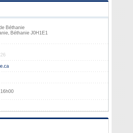
de Béthanie
anie, Béthanie J0H1E1
826
e.ca
à 16h00