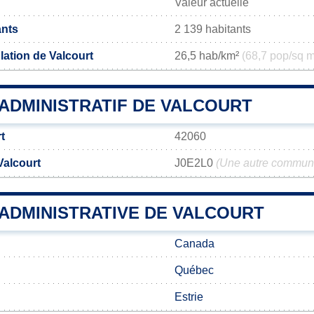
Valeur actuelle
ants
2 139 habitants
lation de Valcourt
26,5 hab/km²
(68,7 pop/sq m
ADMINISTRATIF DE VALCOURT
t
42060
Valcourt
J0E2L0
(Une autre commune
 ADMINISTRATIVE DE VALCOURT
Canada
Québec
Estrie