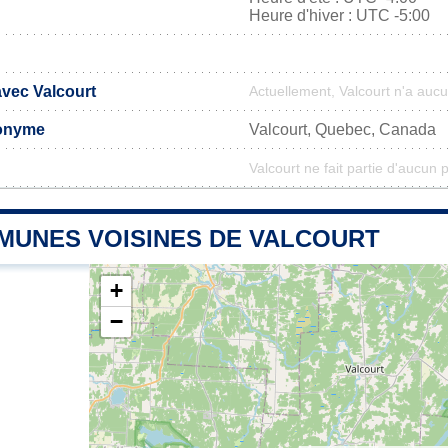
Heure d'hiver : UTC -5:00
avec Valcourt
Actuellement, Valcourt n'a auc
onyme
Valcourt, Quebec, Canada
Valcourt ne fait partie d'aucun 
MUNES VOISINES DE VALCOURT
+
−