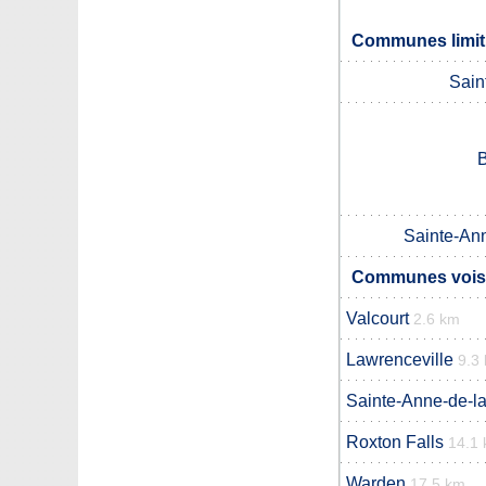
Communes limit
Sain
B
Sainte-An
Communes voisi
Valcourt
2.6 km
Lawrenceville
9.3
Sainte-Anne-de-l
Roxton Falls
14.1
Warden
17.5 km