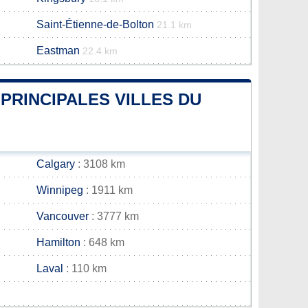
Saint-Étienne-de-Bolton
21.1 km
Eastman
22.4 km
PRINCIPALES VILLES DU
Calgary
: 3108 km
Winnipeg
: 1911 km
Vancouver
: 3777 km
Hamilton
: 648 km
Laval
: 110 km