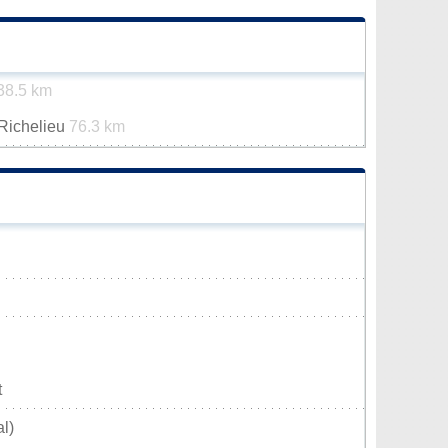
38.5 km
-Richelieu
76.3 km
t
l)