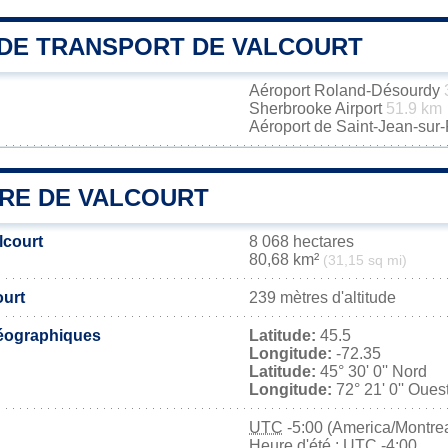
DE TRANSPORT DE VALCOURT
Aéroport Roland-Désourdy
Sherbrooke Airport
51.9 km
Aéroport de Saint-Jean-sur
IRE DE VALCOURT
lcourt
8 068 hectares
80,68 km²
(31,15 sq mi)
ourt
239 mètres d'altitude
éographiques
Latitude:
45.5
Longitude:
-72.35
Latitude:
45° 30' 0'' Nord
Longitude:
72° 21' 0'' Oues
UTC
-5:00 (America/Montrea
Heure d'été : UTC -4:00