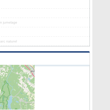
un jumelage
parc naturel