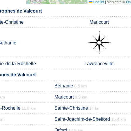
Leaflet
|
Map data ©
Op
rophes de Valcourt
te-Christine
Maricourt
éthanie
ne-de-la-Rochelle
Lawrenceville
nes de Valcourt
Béthanie
6.5 km
Maricourt
 km
9.9 km
a-Rochelle
Sainte-Christine
11.8 km
14 km
Saint-Joachim-de-Shefford
 km
15.4 km
Orford
17.5 km