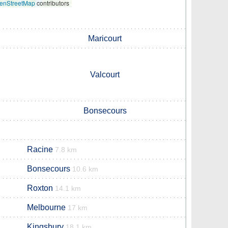
enStreetMap
contributors
Maricourt
Valcourt
Bonsecours
Racine
7.8 km
Bonsecours
10.6 km
Roxton
14.1 km
Melbourne
17 km
Kingsbury
18.1 km