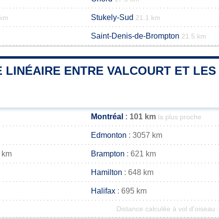
Stukely-Sud
 km
21.1 km
Saint-Denis-de-Brompton
21.5 km
 LINÉAIRE ENTRE VALCOURT ET LES 
Montréal
: 101 km
la plus proche
Edmonton
: 3057 km
 km
Brampton
: 621 km
Hamilton
: 648 km
Halifax
: 695 km
Distance calculée à vol d'oiseau