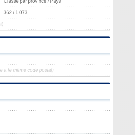
Classé par province / Pays
362 / 1 073
i)
 a le même code postal)