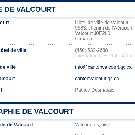
E DE VALCOURT
ourt
Hôtel de ville de Valcourt
5583, chemin de l'Aéroport
Valcourt J0E2L0
Canada
tel de ville
(450) 532-2688
International: +1 450-532-2
de ville
info@cantonvalcourt.qc.ca
Valcourt
cantonvalcourt.qc.ca
t
Patrice Desmarais
PHIE DE VALCOURT
ts de Valcourt
Valcourtois, oise