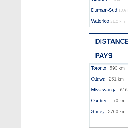
Durham-Sud
18.6
Waterloo
21.2 km
DISTANCE
PAYS
Toronto
: 590 km
Ottawa
: 261 km
Mississauga
: 616
Québec
: 170 km
Surrey
: 3760 km