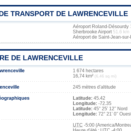
DE TRANSPORT DE LAWRENCEVILLE
Aéroport Roland-Désourdy
Sherbrooke Airport
51.6 km
Aéroport de Saint-Jean-sur
IRE DE LAWRENCEVILLE
wrenceville
1 674 hectares
16,74 km²
(6,46 sq mi)
enceville
245 mètres d'altitude
éographiques
Latitude:
45.42
Longitude:
-72.35
Latitude:
45° 25' 12'' Nord
Longitude:
72° 21' 0'' Oues
UTC
-5:00 (America/Montrea
Heure d'été : UTC -4:00