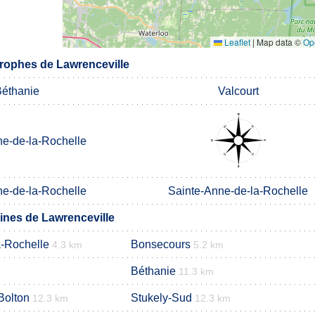
Leaflet
|
Map data ©
Op
rophes de Lawrenceville
éthanie
Valcourt
ne-de-la-Rochelle
ne-de-la-Rochelle
Sainte-Anne-de-la-Rochelle
nes de Lawrenceville
a-Rochelle
Bonsecours
4.3 km
5.2 km
Béthanie
11.3 km
Bolton
Stukely-Sud
12.3 km
12.3 km