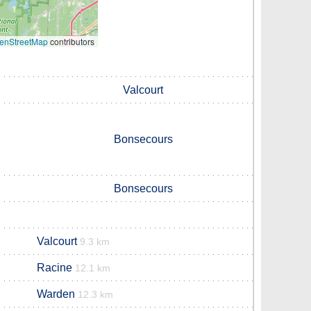
enStreetMap
contributors
Valcourt
Bonsecours
Bonsecours
Valcourt
9.3 km
Racine
12.1 km
Warden
12.3 km