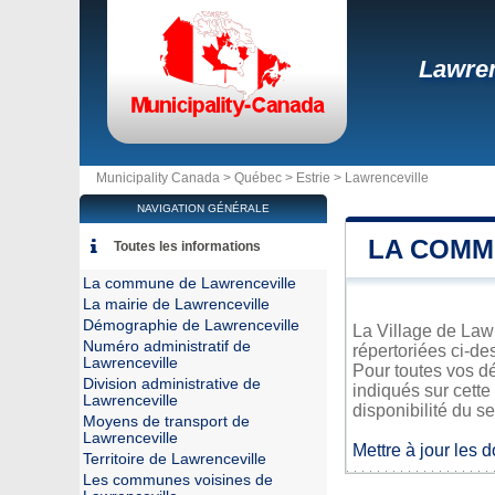
Lawren
Municipality Canada >
Québec
>
Estrie
>
Lawrenceville
NAVIGATION GÉNÉRALE
LA COMM
Toutes les informations
La commune de Lawrenceville
La mairie de Lawrenceville
Démographie de Lawrenceville
La Village de Lawr
Numéro administratif de
répertoriées ci-de
Lawrenceville
Pour toutes vos d
Division administrative de
indiqués sur cette
Lawrenceville
disponibilité du se
Moyens de transport de
Lawrenceville
Mettre à jour les 
Territoire de Lawrenceville
Les communes voisines de