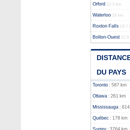
Orford
12.3 km
Waterloo
15 km
Roxton Falls
19.7
Bolton-Ouest
21.9
DISTANCE
DU PAYS
Toronto
: 587 km
Ottawa
: 261 km
Mississauga
: 614
Québec
: 178 km
Surrey
: 3764 km