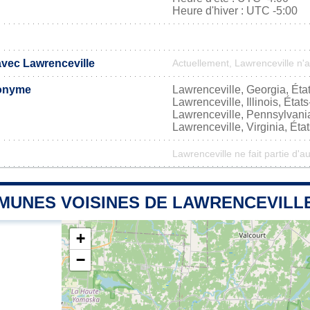
Heure d'hiver : UTC -5:00
avec Lawrenceville
Actuellement, Lawrenceville n'
onyme
Lawrenceville, Georgia, Éta
Lawrenceville, Illinois, État
Lawrenceville, Pennsylvania
Lawrenceville, Virginia, Éta
Lawrenceville ne fait partie d'a
MUNES VOISINES DE LAWRENCEVILL
+
−