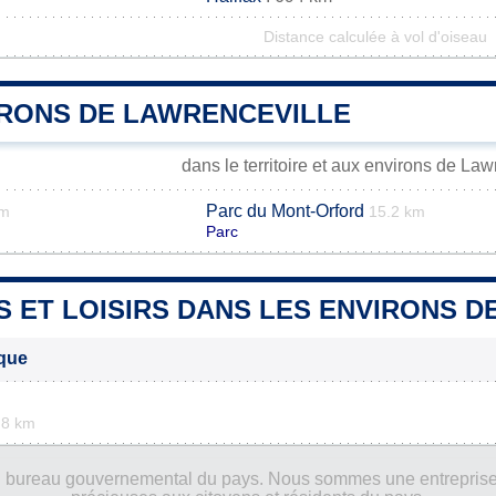
Distance calculée à vol d'oiseau
IRONS DE LAWRENCEVILLE
dans le territoire et aux environs de Law
Parc du Mont-Orford
km
15.2 km
Parc
S ET LOISIRS DANS LES ENVIRONS 
ique
.8 km
ucun bureau gouvernemental du pays. Nous sommes une entreprise