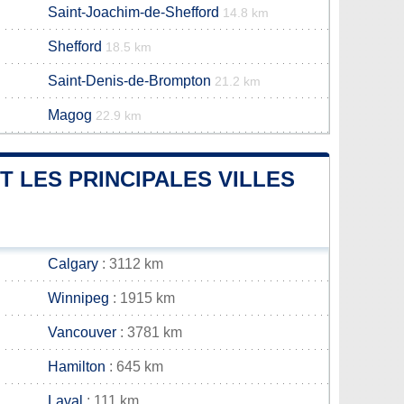
Saint-Joachim-de-Shefford
14.8 km
Shefford
18.5 km
Saint-Denis-de-Brompton
21.2 km
Magog
22.9 km
T LES PRINCIPALES VILLES
Calgary
: 3112 km
Winnipeg
: 1915 km
Vancouver
: 3781 km
Hamilton
: 645 km
Laval
: 111 km