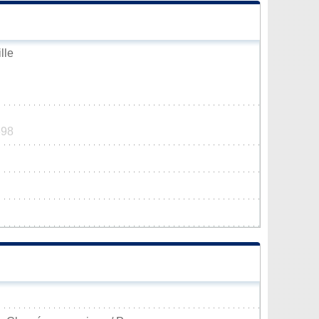
lle
398