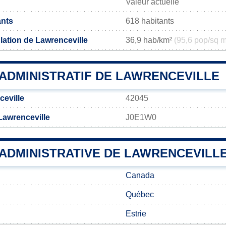
Valeur actuelle
ants
618 habitants
lation de Lawrenceville
36,9 hab/km²
(95,6 pop/sq m
ADMINISTRATIF DE LAWRENCEVILLE
eville
42045
Lawrenceville
J0E1W0
 ADMINISTRATIVE DE LAWRENCEVILL
Canada
Québec
Estrie