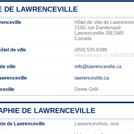
IE DE LAWRENCEVILLE
enceville
Hôtel de ville de Lawrencevi
2100, rue Dandenault
Lawrenceville J0E1W0
Canada
tel de ville
(450) 535-6398
International: +1 450-535-6
de ville
info@lawrenceville.ca
Lawrenceville
lawrenceville.ca
ceville
Derek Grilli
PHIE DE LAWRENCEVILLE
ts de Lawrenceville
Lawrencevillois, oise