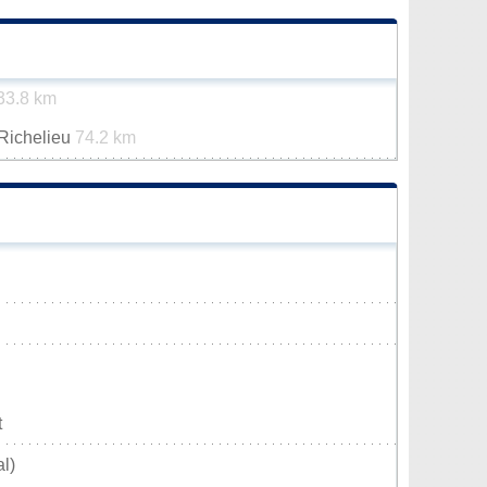
33.8 km
-Richelieu
74.2 km
t
l)