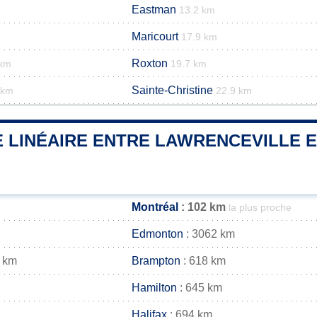
Eastman
13.2 km
Maricourt
17.9 km
Roxton
 km
19.7 km
Sainte-Christine
 km
22.9 km
 LINÉAIRE ENTRE LAWRENCEVILLE E
Montréal
: 102 km
la plus proche
Edmonton
: 3062 km
 km
Brampton
: 618 km
Hamilton
: 645 km
Halifax
: 694 km