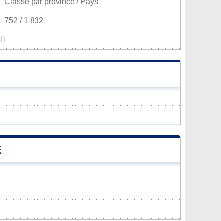
Classé par province / Pays
752 / 1 832
i)
E