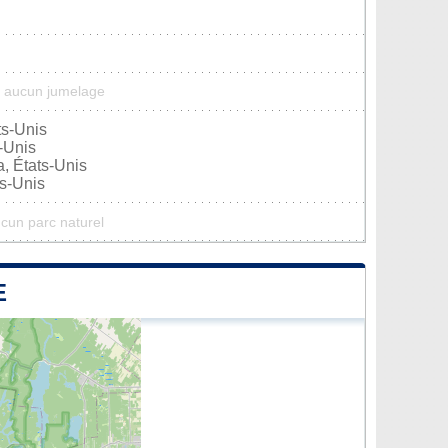
a aucun jumelage
ts-Unis
s-Unis
, États-Unis
ts-Unis
ucun parc naturel
E