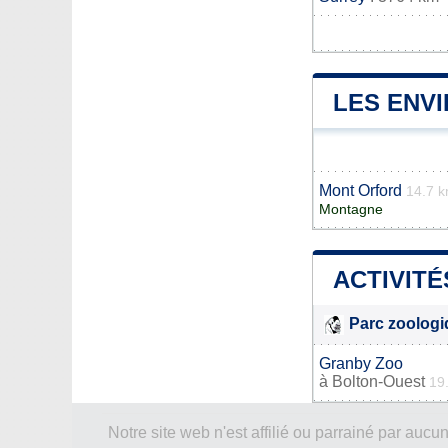
LES ENV
Mont Orford
14.7 
Montagne
ACTIVITÉ
Parc zoolog
Granby Zoo
à
Bolton-Ouest
19
Notre site web n'est affilié ou parrainé par a