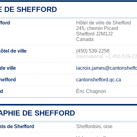
E DE SHEFFORD
ford
Hôtel de ville de Shefford
245, chemin Picard
Shefford J2M1J2
Canada
tel de ville
(450) 539-2258
International: +1 450-539-2
de ville
lacroix.james@cantonsheffo
Shefford
cantonshefford.qc.ca
rd
Éric Chagnon
PHIE DE SHEFFORD
ts de Shefford
Sheffordois, oise