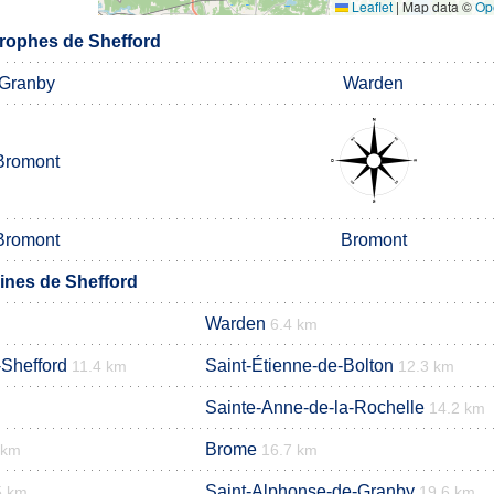
Leaflet
|
Map data ©
Op
rophes de Shefford
Granby
Warden
Bromont
Bromont
Bromont
nes de Shefford
Warden
6.4 km
-Shefford
Saint-Étienne-de-Bolton
11.4 km
12.3 km
Sainte-Anne-de-la-Rochelle
14.2 km
Brome
 km
16.7 km
Saint-Alphonse-de-Granby
5 km
19.6 km