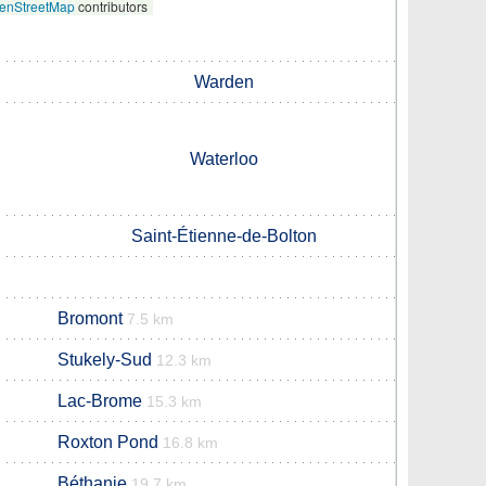
enStreetMap
contributors
Warden
Waterloo
Saint-Étienne-de-Bolton
Bromont
7.5 km
Stukely-Sud
12.3 km
Lac-Brome
15.3 km
Roxton Pond
16.8 km
Béthanie
19.7 km