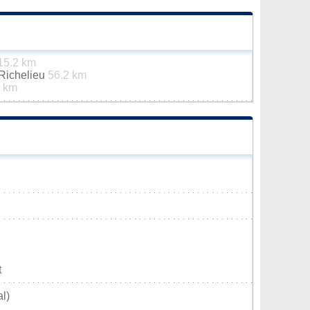
15.2 km
-Richelieu
56.2 km
 km
t
l)