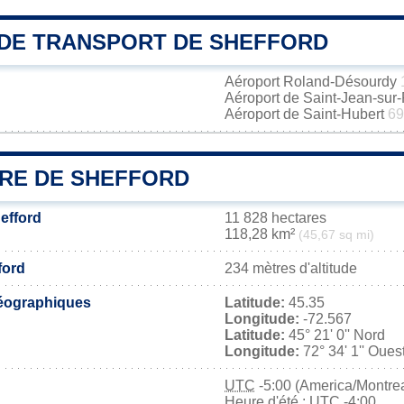
DE TRANSPORT DE SHEFFORD
Aéroport Roland-Désourdy
Aéroport de Saint-Jean-sur
Aéroport de Saint-Hubert
69
IRE DE SHEFFORD
efford
11 828 hectares
118,28 km²
(45,67 sq mi)
ford
234 mètres d'altitude
éographiques
Latitude:
45.35
Longitude:
-72.567
Latitude:
45° 21' 0'' Nord
Longitude:
72° 34' 1'' Oues
UTC
-5:00 (America/Montrea
Heure d'été : UTC -4:00