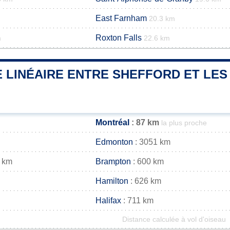
East Farnham
20.3 km
Roxton Falls
m
22.6 km
 LINÉAIRE ENTRE SHEFFORD ET LES 
Montréal
: 87 km
la plus proche
Edmonton
: 3051 km
 km
Brampton
: 600 km
Hamilton
: 626 km
Halifax
: 711 km
Distance calculée à vol d'oiseau