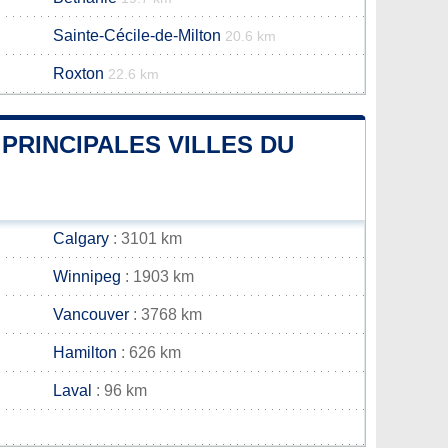
Sainte-Cécile-de-Milton
20.6 km
Roxton
22.6 km
PRINCIPALES VILLES DU
Calgary
: 3101 km
Winnipeg
: 1903 km
Vancouver
: 3768 km
Hamilton
: 626 km
Laval
: 96 km