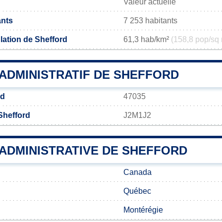
Valeur actuelle
ants
7 253 habitants
lation de Shefford
61,3 hab/km²
(158,8 pop/sq 
ADMINISTRATIF DE SHEFFORD
rd
47035
Shefford
J2M1J2
 ADMINISTRATIVE DE SHEFFORD
Canada
Québec
Montérégie