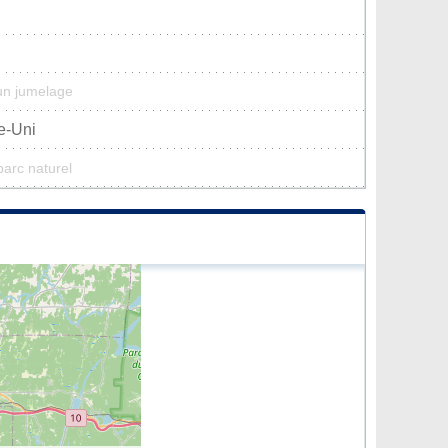
cun jumelage
e-Uni
parc naturel