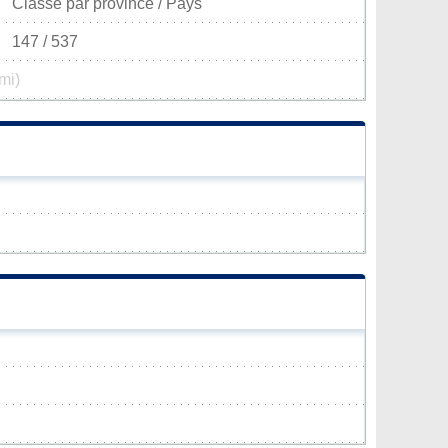
Classé par province / Pays
147 / 537
mi)