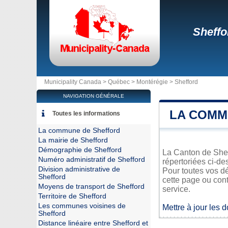
Sheffo
Municipality Canada >
Québec
>
Montérégie
>
Shefford
NAVIGATION GÉNÉRALE
LA COMM
Toutes les informations
La commune de Shefford
La mairie de Shefford
Démographie de Shefford
La Canton de Sheff
Numéro administratif de Shefford
répertoriées ci-de
Division administrative de
Pour toutes vos dé
Shefford
cette page ou cont
Moyens de transport de Shefford
service.
Territoire de Shefford
Les communes voisines de
Mettre à jour les 
Shefford
Distance linéaire entre Shefford et