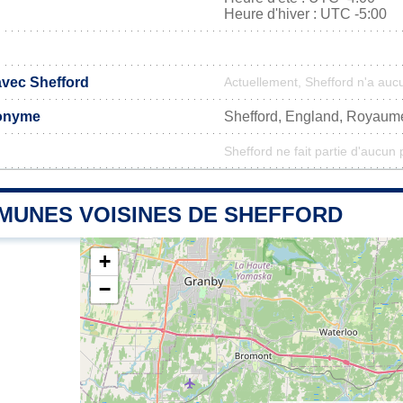
Heure d'hiver : UTC -5:00
avec Shefford
Actuellement, Shefford n'a au
onyme
Shefford, England, Royaum
Shefford ne fait partie d'aucun 
MUNES VOISINES DE SHEFFORD
+
−