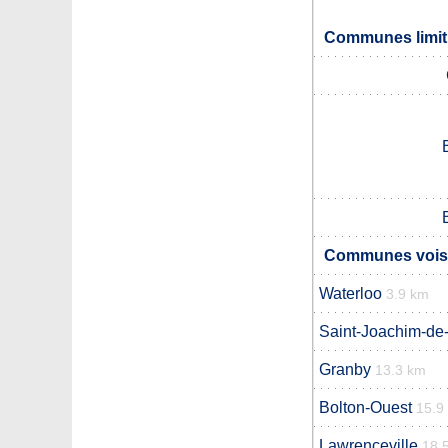
Communes limit
Communes voisi
Waterloo
3.9 km
Saint-Joachim-de
Granby
13.3 km
Bolton-Ouest
15.9
Lawrenceville
18.