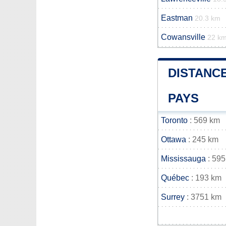
Eastman
20.3 km
Cowansville
22 k
DISTANCE
PAYS
Toronto
: 569 km
Ottawa
: 245 km
Mississauga
: 595
Québec
: 193 km
Surrey
: 3751 km