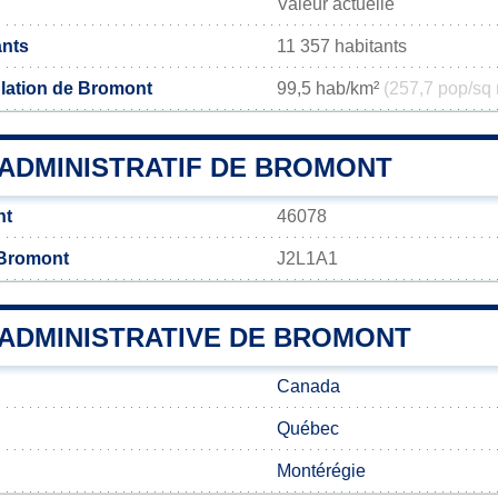
Valeur actuelle
ants
11 357 habitants
lation de Bromont
99,5 hab/km²
(257,7 pop/sq 
ADMINISTRATIF DE BROMONT
nt
46078
 Bromont
J2L1A1
 ADMINISTRATIVE DE BROMONT
Canada
Québec
Montérégie