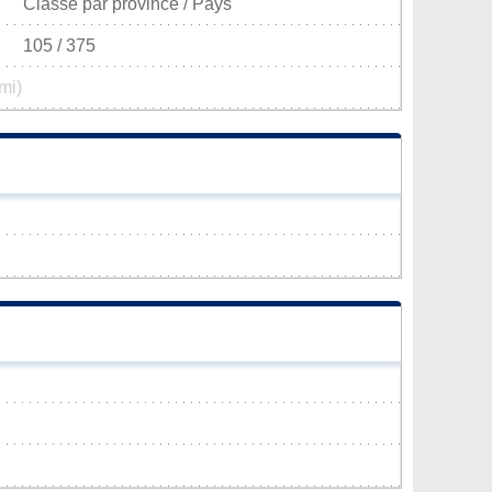
Classé par province / Pays
105 / 375
mi)