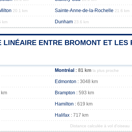
Milton
Sainte-Anne-de-la-Rochelle
20.1 km
21.6 km
Dunham
5 km
23.6 km
 LINÉAIRE ENTRE BROMONT ET LES 
Montréal
: 81 km
la plus proche
Edmonton
: 3048 km
 km
Brampton
: 593 km
Hamilton
: 619 km
Halifax
: 717 km
Distance calculée à vol d'oiseau