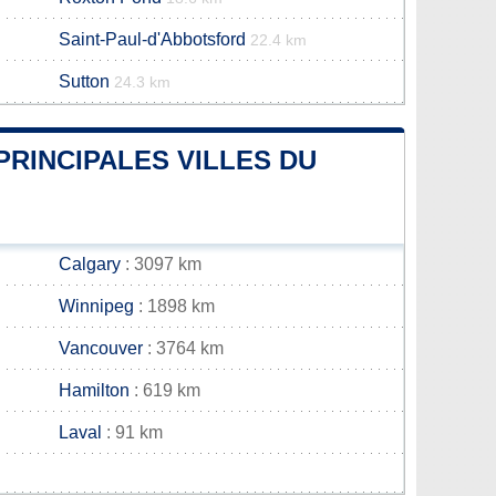
Saint-Paul-d'Abbotsford
22.4 km
Sutton
24.3 km
PRINCIPALES VILLES DU
Calgary
: 3097 km
Winnipeg
: 1898 km
Vancouver
: 3764 km
Hamilton
: 619 km
Laval
: 91 km