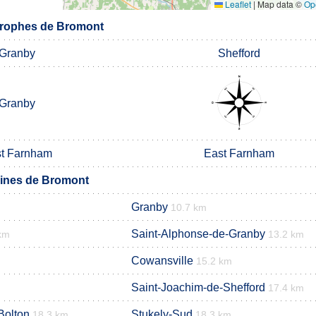
Leaflet
|
Map data ©
Op
rophes de Bromont
Granby
Shefford
Granby
t Farnham
East Farnham
ines de Bromont
Granby
10.7 km
Saint-Alphonse-de-Granby
km
13.2 km
Cowansville
15.2 km
Saint-Joachim-de-Shefford
17.4 km
Bolton
Stukely-Sud
18.3 km
18.3 km