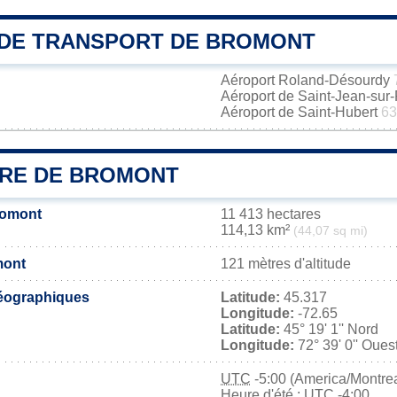
DE TRANSPORT DE BROMONT
Aéroport Roland-Désourdy
Aéroport de Saint-Jean-sur
Aéroport de Saint-Hubert
63
IRE DE BROMONT
romont
11 413 hectares
114,13 km²
(44,07 sq mi)
mont
121 mètres d'altitude
éographiques
Latitude:
45.317
Longitude:
-72.65
Latitude:
45° 19' 1'' Nord
Longitude:
72° 39' 0'' Oues
UTC
-5:00 (America/Montrea
Heure d'été : UTC -4:00