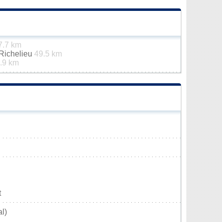
7.7 km
-Richelieu
49.5 km
.9 km
t
l)