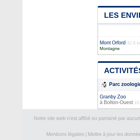
LES ENV
Mont Orford
32.6 
Montagne
ACTIVITÉ
Parc zoolog
Granby Zoo
à
Bolton-Ouest
18
Notre site web n'est affilié ou parrainé par a
Mentions légales
|
Mettre à jour les donné