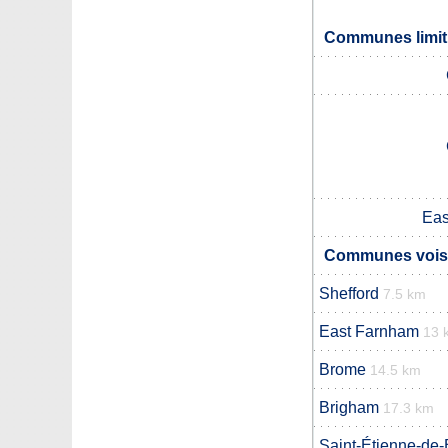
Communes limit
Eas
Communes vois
Shefford
7.5 km
East Farnham
13 
Brome
14.5 km
Brigham
17.3 km
Saint-Étienne-de-