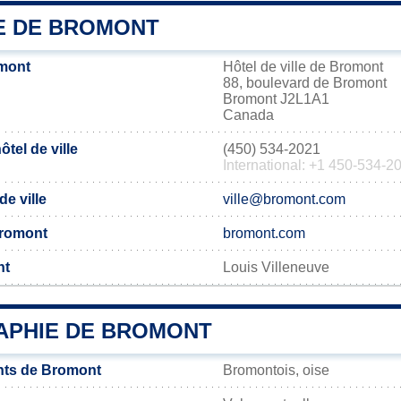
IE DE BROMONT
mont
Hôtel de ville de Bromont
88, boulevard de Bromont
Bromont J2L1A1
Canada
tel de ville
(450) 534-2021
International: +1 450-534-2
de ville
ville@bromont.com
 Bromont
bromont.com
nt
Louis Villeneuve
PHIE DE BROMONT
nts de Bromont
Bromontois, oise