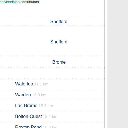
enStreetMap
contributors
Shefford
Shefford
Brome
Waterloo
11.1 km
Warden
13.9 km
Lac-Brome
15.3 km
Bolton-Ouest
18.2 km
Roxton Pond
18.6 km