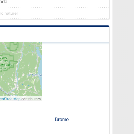
nada
rc naturel
enStreetMap
contributors
Brome