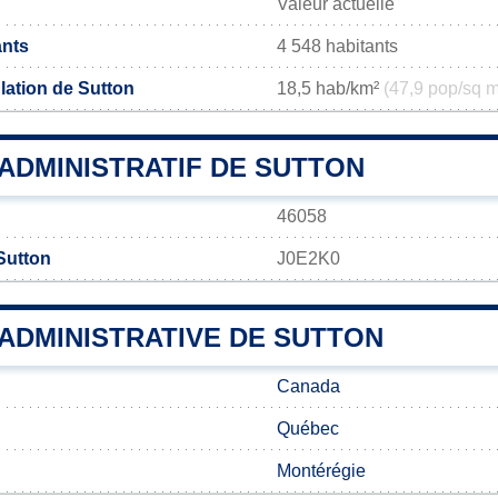
Valeur actuelle
ants
4 548 habitants
lation de Sutton
18,5 hab/km²
(47,9 pop/sq m
ADMINISTRATIF DE SUTTON
46058
Sutton
J0E2K0
 ADMINISTRATIVE DE SUTTON
Canada
Québec
Montérégie