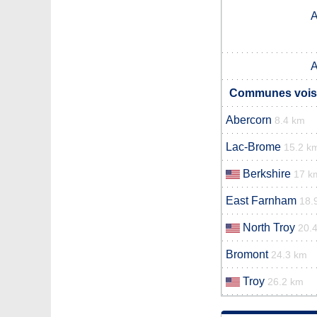
A
A
Communes voisi
Abercorn
8.4 km
Lac-Brome
15.2 k
Berkshire
17 k
East Farnham
18.
North Troy
20.
Bromont
24.3 km
Troy
26.2 km