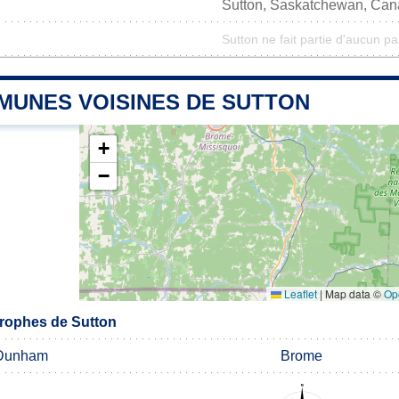
Sutton, Saskatchewan, Ca
Sutton ne fait partie d'aucun pa
MUNES VOISINES DE SUTTON
+
−
Leaflet
|
Map data ©
Op
rophes de Sutton
Dunham
Brome