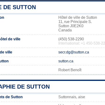
E DE SUTTON
ton
Hôtel de ville de Sutton
11, rue Principale S.
Sutton J0E2K0
Canada
tel de ville
(450) 538-2290
International: +1 450-538-2
de ville
secr.dg@sutton.ca
Sutton
sutton.ca
Robert Benoît
PHIE DE SUTTON
ts de Sutton
Suttonnais, aise