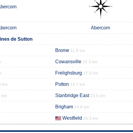
bercorn
bercorn
Abercorn
nes de Sutton
Brome
11.8 km
Cowansville
m
15.3 km
Frelighsburg
m
17.9 km
Potton
9 km
19.7 km
Stanbridge East
4 km
23.6 km
Brigham
24.8 km
Westfield
26.3 km