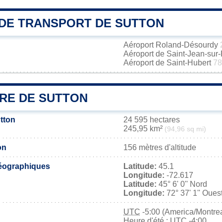
DE TRANSPORT DE SUTTON
Aéroport Roland-Désourdy
Aéroport de Saint-Jean-sur
Aéroport de Saint-Hubert
78
IRE DE SUTTON
tton
24 595 hectares
245,95 km²
(94,96 sq mi)
on
156 mètres d'altitude
éographiques
Latitude:
45.1
Longitude:
-72.617
Latitude:
45° 6' 0'' Nord
Longitude:
72° 37' 1'' Oues
UTC
-5:00 (America/Montrea
Heure d'été : UTC -4:00