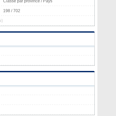
Classé par province / Pays
198 / 702
i)