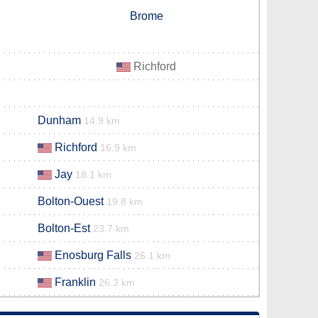
Brome
Richford
Dunham
14.9 km
Richford
16.9 km
Jay
18.1 km
Bolton-Ouest
19.8 km
Bolton-Est
23.7 km
Enosburg Falls
26.1 km
Franklin
26.3 km