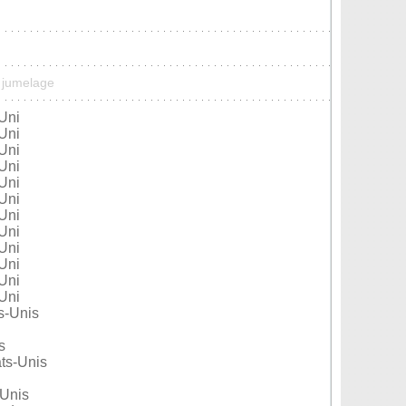
n jumelage
Uni
Uni
Uni
Uni
Uni
Uni
Uni
Uni
Uni
Uni
Uni
Uni
s-Unis
s
ts-Unis
-Unis