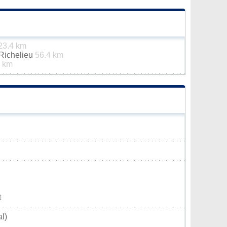
23.4 km
-Richelieu
56.4 km
 km
t
l)