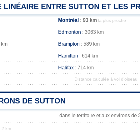
 LINÉAIRE ENTRE SUTTON ET LES PR
Montréal
: 93 km
la plus proche
Edmonton
: 3063 km
 km
Brampton
: 589 km
Hamilton
: 614 km
Halifax
: 714 km
Distance calculée à vol d'oiseau
IRONS DE SUTTON
dans le territoire et aux environs de 
.2 km