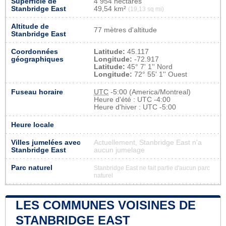
Superficie de
4 954 hectares
Stanbridge East
49,54 km²
(19,13 sq mi)
Altitude de
77 mètres d'altitude
Stanbridge East
Coordonnées
Latitude:
45.117
géographiques
Longitude:
-72.917
Latitude:
45° 7' 1'' Nord
Longitude:
72° 55' 1'' Ouest
Fuseau horaire
UTC
-5:00 (America/Montreal)
Heure d'été : UTC -4:00
Heure d'hiver : UTC -5:00
Heure locale
Villes jumelées avec
Actuellement, Stanbridge East n'a
Stanbridge East
aucun jumelage
Parc naturel
Stanbridge East ne fait partie d'aucun parc
naturel
LES COMMUNES VOISINES DE
STANBRIDGE EAST