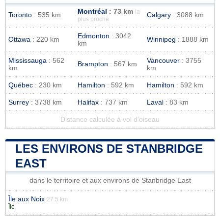
Montréal
: 73 km
la
Toronto
: 535 km
Calgary
: 3088 km
plus proche
Edmonton
: 3042
Ottawa
: 220 km
Winnipeg
: 1888 km
km
Mississauga
: 562
Vancouver
: 3755
Brampton
: 567 km
km
km
Québec
: 230 km
Hamilton
: 592 km
Hamilton
: 592 km
Surrey
: 3738 km
Halifax
: 737 km
Laval
: 83 km
Distance calculée à vol d'oiseau
LES ENVIRONS DE STANBRIDGE
EAST
dans le territoire et aux environs de Stanbridge East
Île aux Noix
27.5 km
Île