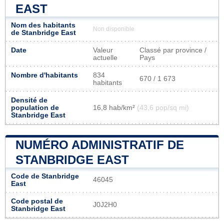
EAST
Nom des habitants
Non disponible
de Stanbridge East
Date
Valeur
Classé par province /
actuelle
Pays
Nombre d'habitants
834
670 / 1 673
habitants
Densité de
population de
16,8 hab/km²
(43,6 pop/sq mi)
Stanbridge East
NUMÉRO ADMINISTRATIF DE
STANBRIDGE EAST
Code de Stanbridge
46045
East
Code postal de
J0J2H0
Stanbridge East