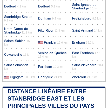
Saint-Ignace-de-
Bedford
Bedford
4.3 km
5.2 km
Stanbridge
6.1 km
Stanbridge Station
Dunham
Frelighsburg
9.4 km
9.9 km
9.2 km
Notre-Dame-de-
Pike River
Saint-Armand
11.8 km
14 km
Stanbridge
11.1 km
Sainte-Sabine
15.2
Franklin
Brigham
15.6 km
15.7 km
km
Venise-en-Québec
East Farnham
17.5
Cowansville
16 km
17.4 km
km
Saint-Sébastien
Saint-Alexandre
18.3
20.4
Farnham
19.3 km
km
km
Highgate
Henryville
Abercorn
20.5 km
21 km
21.7 km
DISTANCE LINÉAIRE ENTRE
STANBRIDGE EAST ET LES
PRINCIPALES VILLES DU PAYS