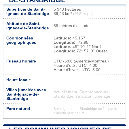
Superficie de Saint-
6 943 hectares
Ignace-de-Stanbridge
69,43 km²
(26,81 sq mi)
Altitude de Saint-
68 mètres d'altitude
Ignace-de-Stanbridge
Coordonnées
Latitude:
45.167
géographiques
Longitude:
-72.95
Latitude:
45° 10' 1'' Nord
Longitude:
72° 57' 0'' Ouest
Fuseau horaire
UTC
-5:00 (America/Montreal)
Heure d'été : UTC -4:00
Heure d'hiver : UTC -5:00
Heure locale
Villes jumelées avec
Actuellement, Saint-Ignace-de-
Saint-Ignace-de-
Stanbridge n'a aucun jumelage
Stanbridge
Parc naturel
Saint-Ignace-de-Stanbridge ne fait partie
d'aucun parc naturel