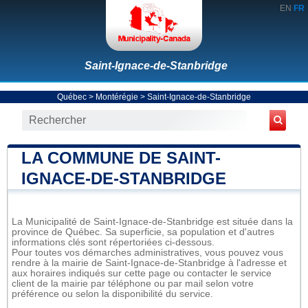
EN
FR
Saint-Ignace-de-Stanbridge
Québec
>
Montérégie
>
Saint-Ignace-de-Stanbridge
LA COMMUNE DE SAINT-
IGNACE-DE-STANBRIDGE
La Municipalité de Saint-Ignace-de-Stanbridge est située dans la
province de Québec. Sa superficie, sa population et d'autres
informations clés sont répertoriées ci-dessous.
Pour toutes vos démarches administratives, vous pouvez vous
rendre à la mairie de Saint-Ignace-de-Stanbridge à l'adresse et
aux horaires indiqués sur cette page ou contacter le service
client de la mairie par téléphone ou par mail selon votre
préférence ou selon la disponibilité du service.