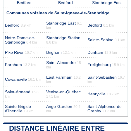
Bedford
Bedford
Stanbridge East
Communes voisines de Saint-Ignace-de-Stanbridge
Stanbridge East
6.1
Bedford
Bedford
3.9 km
6.1 km
km
Notre-Dame-de-
Stanbridge Station
Sainte-Sabine
9.1 km
Stanbridge
6.4 km
8.6 km
Pike River
Brigham
Dunham
10.7 km
12.1 km
12.3 km
Saint-Alexandre
15
Farnham
Frelighsburg
13.2 km
15.9 km
km
East Farnham
Saint-Sébastien
16.2
16.7
Cowansville
16.1 km
km
km
Saint-Armand
Venise-en-Québec
16.8
Henryville
18.7 km
km
17.1 km
Sainte-Brigide-
Ange-Gardien
Saint-Alphonse-de-
20.4
d'Iberville
Granby
19 km
km
21.3 km
DISTANCE LINÉAIRE ENTRE