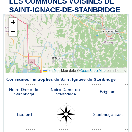
LES COMMUNES VOISINES DE
SAINT-IGNACE-DE-STANBRIDGE
+
−
Leaflet
|
Map data ©
OpenStreetMap
contributors
Communes limitrophes de Saint-Ignace-de-Stanbridge
Notre-Dame-de-
Notre-Dame-de-
Brigham
Stanbridge
Stanbridge
Bedford
Stanbridge East