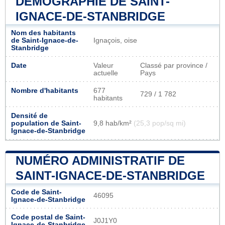
DÉMOGRAPHIE DE SAINT-
IGNACE-DE-STANBRIDGE
Nom des habitants
de Saint-Ignace-de-
Ignaçois, oise
Stanbridge
Date
Valeur
Classé par province /
actuelle
Pays
Nombre d'habitants
677
729 / 1 782
habitants
Densité de
population de Saint-
9,8 hab/km²
(25,3 pop/sq mi)
Ignace-de-Stanbridge
NUMÉRO ADMINISTRATIF DE
SAINT-IGNACE-DE-STANBRIDGE
Code de Saint-
46095
Ignace-de-Stanbridge
Code postal de Saint-
J0J1Y0
Ignace-de-Stanbridge