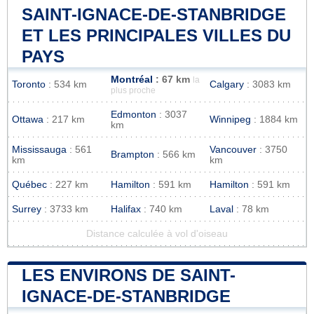
SAINT-IGNACE-DE-STANBRIDGE
ET LES PRINCIPALES VILLES DU
PAYS
Montréal
: 67 km
la
Toronto
: 534 km
Calgary
: 3083 km
plus proche
Edmonton
: 3037
Ottawa
: 217 km
Winnipeg
: 1884 km
km
Mississauga
: 561
Vancouver
: 3750
Brampton
: 566 km
km
km
Québec
: 227 km
Hamilton
: 591 km
Hamilton
: 591 km
Surrey
: 3733 km
Halifax
: 740 km
Laval
: 78 km
Distance calculée à vol d'oiseau
LES ENVIRONS DE SAINT-
IGNACE-DE-STANBRIDGE