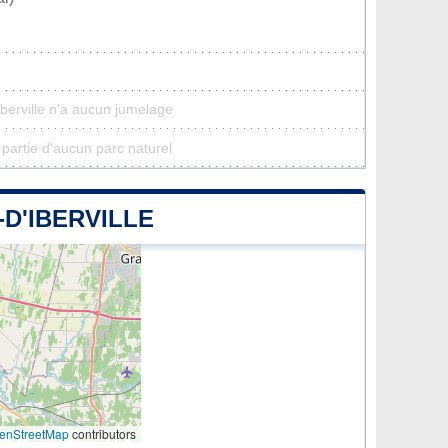
Iberville n'a aucun jumelage
t partie d'aucun parc naturel
D'IBERVILLE
enStreetMap
contributors