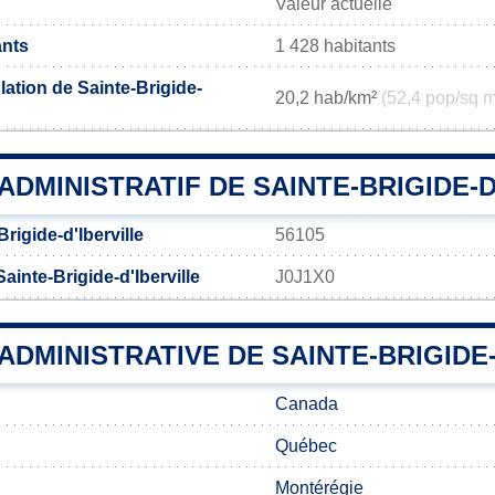
Valeur actuelle
ants
1 428 habitants
ation de Sainte-Brigide-
20,2 hab/km²
(52,4 pop/sq m
DMINISTRATIF DE SAINTE-BRIGIDE-D
rigide-d'Iberville
56105
ainte-Brigide-d'Iberville
J0J1X0
 ADMINISTRATIVE DE SAINTE-BRIGIDE
Canada
Québec
Montérégie