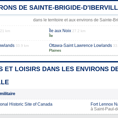
RONS DE SAINTE-BRIGIDE-D'IBERVIL
dans le territoire et aux environs de Sainte-Bri
Île aux Noix
21 km
27.2 km
Île
owlands
Ottawa-Saint Lawrence Lowlands
33.9 km
33
Plaines
S ET LOISIRS DANS LES ENVIRONS DE
LLE
militaire
onal Historic Site of Canada
Fort Lennox Na
à
Saint-Paul-de