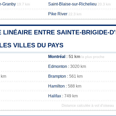
e-Granby
Saint-Blaise-sur-Richelieu
19.7 km
20.3 km
Pike River
22.3 km
 LINÉAIRE ENTRE SAINTE-BRIGIDE-D'
LES VILLES DU PAYS
Montréal
: 51 km
la plus proche
Edmonton
: 3020 km
 km
Brampton
: 561 km
Hamilton
: 588 km
Halifax
: 749 km
Distance calculée à vol d'oiseau