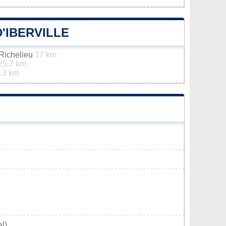
'IBERVILLE
-Richelieu
17 km
25.7 km
.3 km
l)