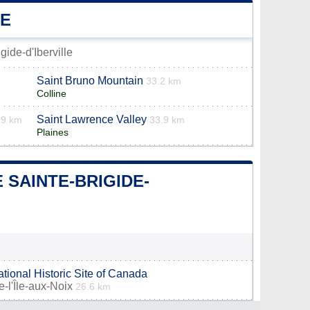
LE
gide-d'Iberville
Saint Bruno Mountain
33.2 km
Colline
Saint Lawrence Valley
.9 km
33.9 km
Plaines
 SAINTE-BRIGIDE-
tional Historic Site of Canada
-l'Île-aux-Noix
26.6 km