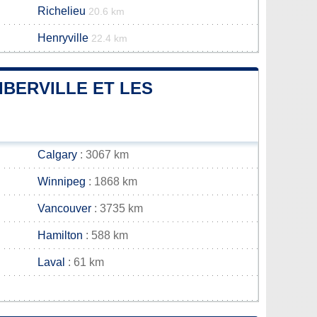
Richelieu
20.6 km
Henryville
22.4 km
IBERVILLE ET LES
Calgary
: 3067 km
Winnipeg
: 1868 km
Vancouver
: 3735 km
Hamilton
: 588 km
Laval
: 61 km