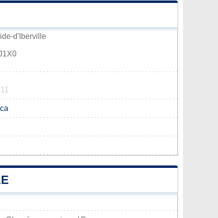
ide-d'Iberville
0J1X0
511
.ca
LE