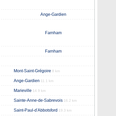
Ange-Gardien
Farnham
Farnham
Mont-Saint-Grégoire
8 km
Ange-Gardien
11.1 km
Marieville
14.9 km
Sainte-Anne-de-Sabrevois
16.2 km
Saint-Paul-d'Abbotsford
19.3 km