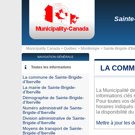
Sainte-
Municipality Canada >
Québec
>
Montérégie
>
Sainte-Brigide-d'Ibe
NAVIGATION GÉNÉRALE
LA COMMU
Toutes les informations
La commune de Sainte-Brigide-
d'Iberville
La mairie de Sainte-Brigide-
La Municipalité de
d'Iberville
informations clés 
Démographie de Sainte-Brigide-
Pour toutes vos dé
d'Iberville
horaires indiqués 
Numéro administratif de Sainte-
la disponibilité du
Brigide-d'Iberville
Division administrative de Sainte-
Mettre à jour les 
Brigide-d'Iberville
Moyens de transport de Sainte-
Brigide-d'Iberville