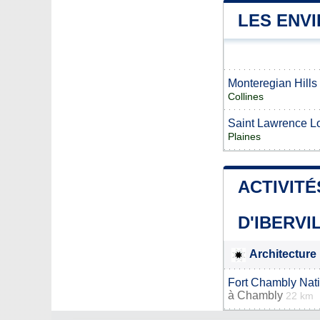
LES ENVI
Monteregian Hills
Collines
Saint Lawrence L
Plaines
ACTIVITÉ
D'IBERVI
Architecture 
Fort Chambly Nati
à
Chambly
22 km