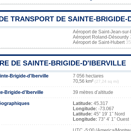
E TRANSPORT DE SAINTE-BRIGIDE-D
Aéroport de Saint-Jean-sur
Aéroport Roland-Désourdy
Aéroport de Saint-Hubert
35
RE DE SAINTE-BRIGIDE-D'IBERVILLE
nte-Brigide-d'Iberville
7 056 hectares
70,56 km²
(27,24 sq mi)
e-Brigide-d'Iberville
39 mètres d'altitude
éographiques
Latitude:
45.317
Longitude:
-73.067
Latitude:
45° 19' 1'' Nord
Longitude:
73° 4' 1'' Ouest
UTC
-5:00 (America/Montrea