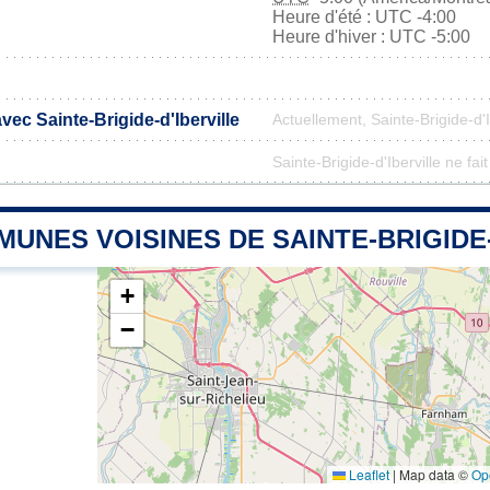
Heure d'été : UTC -4:00
Heure d'hiver : UTC -5:00
avec Sainte-Brigide-d'Iberville
Actuellement, Sainte-Brigide-d'
Sainte-Brigide-d'Iberville ne fai
UNES VOISINES DE SAINTE-BRIGIDE-
+
−
Leaflet
|
Map data ©
Op