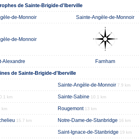
ophes de Sainte-Brigide-d'Iberville
gèle-de-Monnoir
Sainte-Angèle-de-Monnoir
gèle-de-Monnoir
t-Alexandre
Farnham
es de Sainte-Brigide-d'Iberville
Sainte-Angèle-de-Monnoir
7.9 km
Sainte-Sabine
0.1 km
10.1 km
Rougemont
3 km
13 km
chelieu
Notre-Dame-de-Stanbridge
15.7 km
16 km
Saint-Ignace-de-Stanbridge
19 km