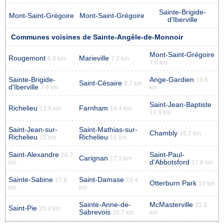
Sainte-Brigide-
Mont-Saint-Grégoire
Mont-Saint-Grégoire
d'Iberville
Communes voisines de Sainte-Angèle-de-Monnoir
Mont-Saint-Grégoire
Rougemont
Marieville
6.8 km
7.2 km
7.6 km
Sainte-Brigide-
Ange-Gardien
13.6
Saint-Césaire
8.7 km
d'Iberville
7.9 km
km
Saint-Jean-Baptiste
Richelieu
Farnham
13.9 km
14.4 km
14.9 km
Saint-Jean-sur-
Saint-Mathias-sur-
Chambly
16.7 km
Richelieu
Richelieu
15 km
16 km
Saint-Alexandre
Saint-Paul-
16.7
Carignan
17.3 km
d'Abbotsford
km
17.8 km
Sainte-Sabine
Saint-Damase
17.9
18.4
Otterburn Park
19 km
km
km
Sainte-Anne-de-
McMasterville
21.3
Saint-Pie
20.3 km
Sabrevois
20.7 km
km