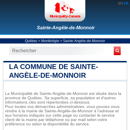
EN
FR
Sainte-Angèle-de-Monnoir
Québec
>
Montérégie
>
Sainte-Angèle-de-Monnoir
LA COMMUNE DE SAINTE-
ANGÈLE-DE-MONNOIR
La Municipalité de Sainte-Angèle-de-Monnoir est située dans la
province de Québec. Sa superficie, sa population et d'autres
informations clés sont répertoriées ci-dessous.
Pour toutes vos démarches administratives, vous pouvez vous
rendre à la mairie de Sainte-Angèle-de-Monnoir à l'adresse et
aux horaires indiqués sur cette page ou contacter le service
client de la mairie par téléphone ou par mail selon votre
préférence ou selon la disponibilité du service.