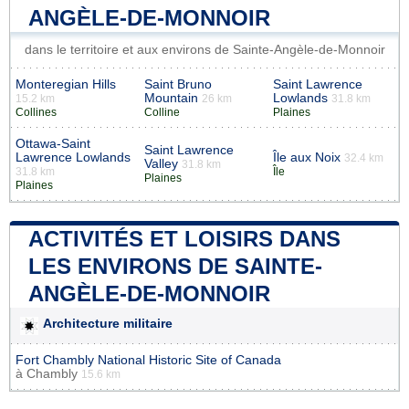
ANGÈLE-DE-MONNOIR
dans le territoire et aux environs de Sainte-Angèle-de-Monnoir
Monteregian Hills
Saint Bruno
Saint Lawrence
Mountain
Lowlands
15.2 km
26 km
31.8 km
Collines
Colline
Plaines
Ottawa-Saint
Saint Lawrence
Lawrence Lowlands
Île aux Noix
32.4 km
Valley
31.8 km
31.8 km
Île
Plaines
Plaines
ACTIVITÉS ET LOISIRS DANS
LES ENVIRONS DE SAINTE-
ANGÈLE-DE-MONNOIR
Architecture militaire
Fort Chambly National Historic Site of Canada
à
Chambly
15.6 km