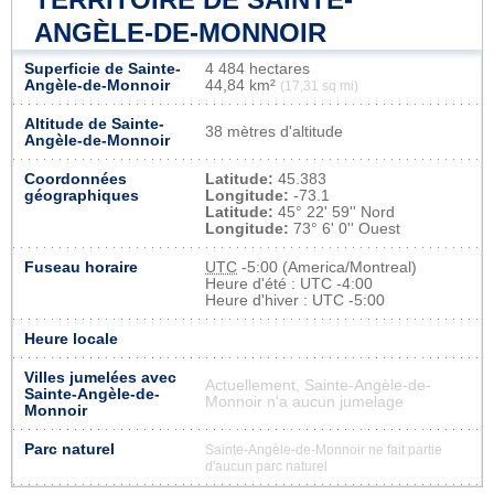
ANGÈLE-DE-MONNOIR
Superficie de Sainte-
4 484 hectares
Angèle-de-Monnoir
44,84 km²
(17,31 sq mi)
Altitude de Sainte-
38 mètres d'altitude
Angèle-de-Monnoir
Coordonnées
Latitude:
45.383
géographiques
Longitude:
-73.1
Latitude:
45° 22' 59'' Nord
Longitude:
73° 6' 0'' Ouest
Fuseau horaire
UTC
-5:00 (America/Montreal)
Heure d'été : UTC -4:00
Heure d'hiver : UTC -5:00
Heure locale
Villes jumelées avec
Actuellement, Sainte-Angèle-de-
Sainte-Angèle-de-
Monnoir n'a aucun jumelage
Monnoir
Parc naturel
Sainte-Angèle-de-Monnoir ne fait partie
d'aucun parc naturel