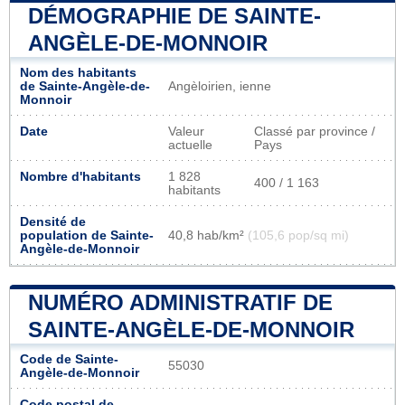
DÉMOGRAPHIE DE SAINTE-
ANGÈLE-DE-MONNOIR
Nom des habitants
de Sainte-Angèle-de-
Angèloirien, ienne
Monnoir
Date
Valeur
Classé par province /
actuelle
Pays
Nombre d'habitants
1 828
400 / 1 163
habitants
Densité de
population de Sainte-
40,8 hab/km²
(105,6 pop/sq mi)
Angèle-de-Monnoir
NUMÉRO ADMINISTRATIF DE
SAINTE-ANGÈLE-DE-MONNOIR
Code de Sainte-
55030
Angèle-de-Monnoir
Code postal de