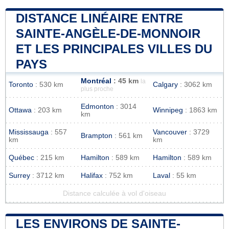
DISTANCE LINÉAIRE ENTRE
SAINTE-ANGÈLE-DE-MONNOIR
ET LES PRINCIPALES VILLES DU
PAYS
Montréal
: 45 km
la
Toronto
: 530 km
Calgary
: 3062 km
plus proche
Edmonton
: 3014
Ottawa
: 203 km
Winnipeg
: 1863 km
km
Mississauga
: 557
Vancouver
: 3729
Brampton
: 561 km
km
km
Québec
: 215 km
Hamilton
: 589 km
Hamilton
: 589 km
Surrey
: 3712 km
Halifax
: 752 km
Laval
: 55 km
Distance calculée à vol d'oiseau
LES ENVIRONS DE SAINTE-