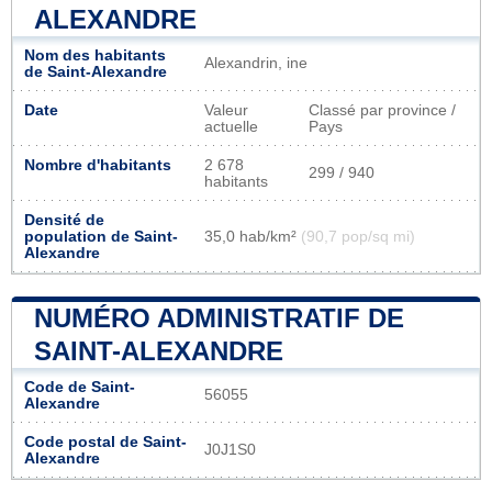
ALEXANDRE
Nom des habitants
Alexandrin, ine
de Saint-Alexandre
Date
Valeur
Classé par province /
actuelle
Pays
Nombre d'habitants
2 678
299 / 940
habitants
Densité de
population de Saint-
35,0 hab/km²
(90,7 pop/sq mi)
Alexandre
NUMÉRO ADMINISTRATIF DE
SAINT-ALEXANDRE
Code de Saint-
56055
Alexandre
Code postal de Saint-
J0J1S0
Alexandre