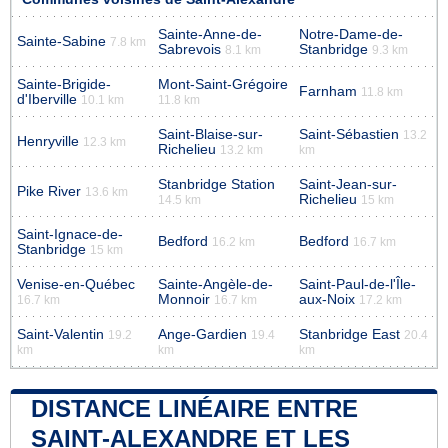
Sainte-Anne-de-
Notre-Dame-de-
Sainte-Sabine
7.8 km
Sabrevois
Stanbridge
8.1 km
9.3 km
Sainte-Brigide-
Mont-Saint-Grégoire
Farnham
11.8 km
d'Iberville
10.1 km
11.8 km
Saint-Blaise-sur-
Saint-Sébastien
13.2
Henryville
12.3 km
Richelieu
13.2 km
km
Stanbridge Station
Saint-Jean-sur-
Pike River
13.6 km
Richelieu
14.5 km
15 km
Saint-Ignace-de-
Bedford
Bedford
16.2 km
16.7 km
Stanbridge
15 km
Venise-en-Québec
Sainte-Angèle-de-
Saint-Paul-de-l'Île-
Monnoir
aux-Noix
16.7 km
16.7 km
17.2 km
Saint-Valentin
Ange-Gardien
Stanbridge East
19.2
19.4
20.4
km
km
km
DISTANCE LINÉAIRE ENTRE
SAINT-ALEXANDRE ET LES