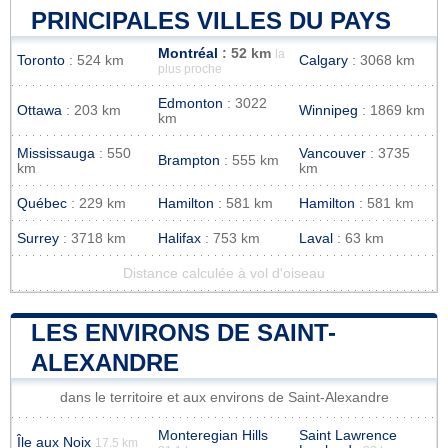
PRINCIPALES VILLES DU PAYS
Montréal
: 52 km
la
Toronto
: 524 km
Calgary
: 3068 km
plus proche
Edmonton
: 3022
Ottawa
: 203 km
Winnipeg
: 1869 km
km
Mississauga
: 550
Vancouver
: 3735
Brampton
: 555 km
km
km
Québec
: 229 km
Hamilton
: 581 km
Hamilton
: 581 km
Surrey
: 3718 km
Halifax
: 753 km
Laval
: 63 km
Distance calculée à vol d'oiseau
LES ENVIRONS DE SAINT-
ALEXANDRE
dans le territoire et aux environs de Saint-Alexandre
Monteregian Hills
Saint Lawrence
Île aux Noix
17.5 km