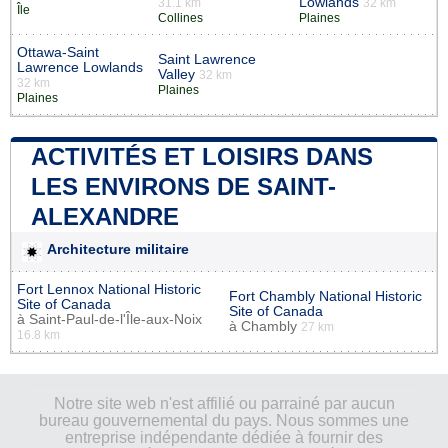
Lowlands
31.1 km
32 km
Île
Collines
Plaines
Ottawa-Saint
Saint Lawrence
Lawrence Lowlands
Valley
32 km
32 km
Plaines
Plaines
ACTIVITÉS ET LOISIRS DANS
LES ENVIRONS DE SAINT-
ALEXANDRE
Architecture militaire
Fort Lennox National Historic
Fort Chambly National Historic
Site of Canada
Site of Canada
à
Saint-Paul-de-l'Île-aux-Noix
à
Chambly
27 km
16.8 km
Notre site web n'est affilié ou parrainé par aucun
bureau gouvernemental du pays. Nous sommes une
entreprise indépendante dédiée à fournir des