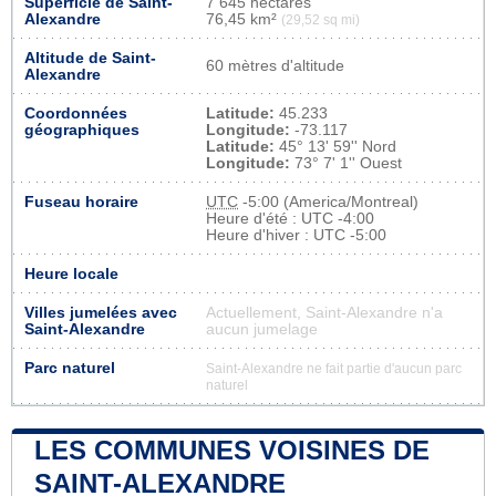
Superficie de Saint-
7 645 hectares
Alexandre
76,45 km²
(29,52 sq mi)
Altitude de Saint-
60 mètres d'altitude
Alexandre
Coordonnées
Latitude:
45.233
géographiques
Longitude:
-73.117
Latitude:
45° 13' 59'' Nord
Longitude:
73° 7' 1'' Ouest
Fuseau horaire
UTC
-5:00 (America/Montreal)
Heure d'été : UTC -4:00
Heure d'hiver : UTC -5:00
Heure locale
Villes jumelées avec
Actuellement, Saint-Alexandre n'a
Saint-Alexandre
aucun jumelage
Parc naturel
Saint-Alexandre ne fait partie d'aucun parc
naturel
LES COMMUNES VOISINES DE
SAINT-ALEXANDRE