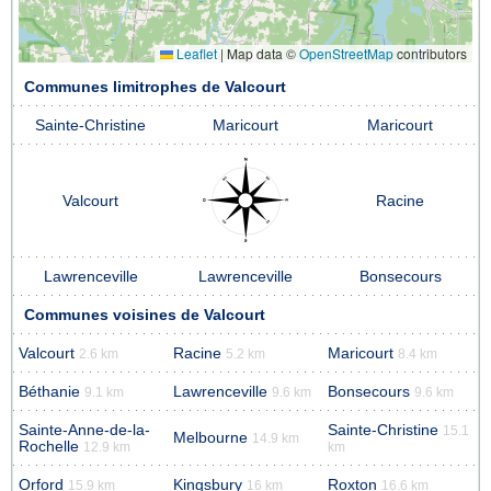
Leaflet
|
Map data ©
OpenStreetMap
contributors
Communes limitrophes de Valcourt
Sainte-Christine
Maricourt
Maricourt
Valcourt
Racine
Lawrenceville
Lawrenceville
Bonsecours
Communes voisines de Valcourt
Valcourt
Racine
Maricourt
2.6 km
5.2 km
8.4 km
Béthanie
Lawrenceville
Bonsecours
9.1 km
9.6 km
9.6 km
Sainte-Anne-de-la-
Sainte-Christine
15.1
Melbourne
14.9 km
Rochelle
12.9 km
km
Orford
Kingsbury
Roxton
15.9 km
16 km
16.6 km