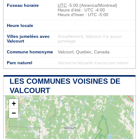
Fuseau horaire
UTC
-5:00 (America/Montreal)
Heure d'été : UTC -4:00
Heure d'hiver : UTC -5:00
Heure locale
Villes jumelées avec
Actuellement, Valcourt n'a aucun
Valcourt
jumelage
Commune homonyme
Valcourt, Quebec, Canada
Parc naturel
Valcourt ne fait partie d'aucun parc naturel
LES COMMUNES VOISINES DE
VALCOURT
+
−