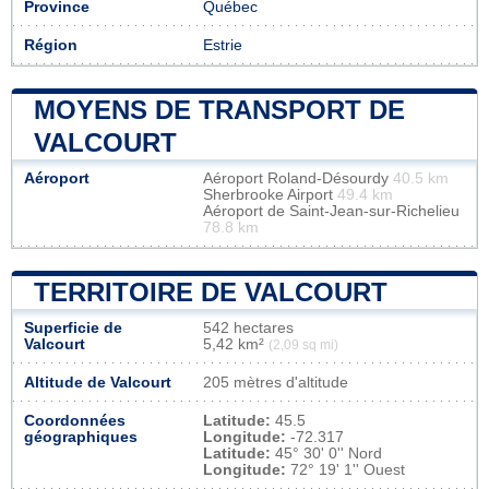
Province
Québec
Région
Estrie
MOYENS DE TRANSPORT DE
VALCOURT
Aéroport
Aéroport Roland-Désourdy
40.5 km
Sherbrooke Airport
49.4 km
Aéroport de Saint-Jean-sur-Richelieu
78.8 km
TERRITOIRE DE VALCOURT
Superficie de
542 hectares
Valcourt
5,42 km²
(2,09 sq mi)
Altitude de Valcourt
205 mètres d'altitude
Coordonnées
Latitude:
45.5
géographiques
Longitude:
-72.317
Latitude:
45° 30' 0'' Nord
Longitude:
72° 19' 1'' Ouest