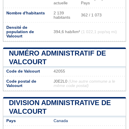
actuelle
Pays
Nombre d'habitants
2 139
362 / 1 073
habitants
Densité de
population de
394,6 hab/km²
(1 022,1 pop/sq mi)
Valcourt
NUMÉRO ADMINISTRATIF DE
VALCOURT
Code de Valcourt
42055
Code postal de
J0E2L0
(Une autre commune a le
Valcourt
même code postal)
DIVISION ADMINISTRATIVE DE
VALCOURT
Pays
Canada