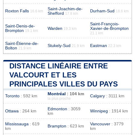
Saint-Joachim-de-
Roxton Falls
Durham-Sud
16.6 km
18.6 km
Shefford
17.8 km
Saint-François-
Saint-Denis-de-
Warden
Xavier-de-Brompton
19.3 km
Brompton
19.1 km
21.1 km
Saint-Étienne-de-
Stukely-Sud
Eastman
21.9 km
22.3 km
Bolton
21.9 km
DISTANCE LINÉAIRE ENTRE
VALCOURT ET LES
PRINCIPALES VILLES DU PAYS
Montréal
: 104 km
Toronto
: 592 km
Calgary
: 3111 km
la plus proche
Edmonton
: 3059
Ottawa
: 264 km
Winnipeg
: 1914 km
km
Mississauga
: 619
Vancouver
: 3779
Brampton
: 623 km
km
km