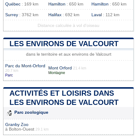
Québec
: 169 km
Hamilton
: 650 km
Hamilton
: 650 km
Surrey
: 3762 km
Halifax
: 692 km
Laval
: 112 km
Distance calculée à vol d'oiseau
LES ENVIRONS DE VALCOURT
dans le territoire et aux environs de Valcourt
Parc du Mont-Orford
Mont Orford
21.4 km
20.7 km
Montagne
Parc
ACTIVITÉS ET LOISIRS DANS
LES ENVIRONS DE VALCOURT
Parc zoologique
Granby Zoo
à
Bolton-Ouest
29.1 km