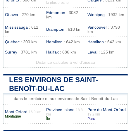
Toronto
: 586 km
Calgary
: 3131 km
la plus proche
Edmonton
: 3082
Ottawa
: 270 km
Winnipeg
: 1932 km
km
Mississauga
: 612
Vancouver
: 3798
Brampton
: 618 km
km
km
Québec
: 200 km
Hamilton
: 642 km
Hamilton
: 642 km
Surrey
: 3781 km
Halifax
: 686 km
Laval
: 125 km
Distance calculée à vol d'oiseau
LES ENVIRONS DE SAINT-
BENOÎT-DU-LAC
dans le territoire et aux environs de Saint-Benoît-du-Lac
Province Island
Parc du Mont-Orford
18.8
Mont Orford
16.9 km
km
19.2 km
Montagne
Île
Parc