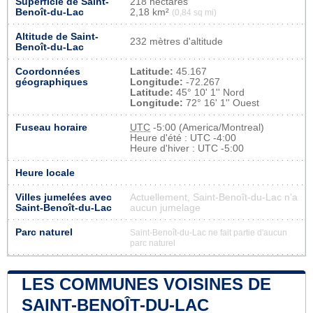
Superficie de Saint-
218 hectares
Benoît-du-Lac
2,18 km²
(0,84 sq mi)
Altitude de Saint-
232 mètres d'altitude
Benoît-du-Lac
Coordonnées
Latitude:
45.167
géographiques
Longitude:
-72.267
Latitude:
45° 10' 1'' Nord
Longitude:
72° 16' 1'' Ouest
Fuseau horaire
UTC
-5:00 (America/Montreal)
Heure d'été : UTC -4:00
Heure d'hiver : UTC -5:00
Heure locale
Villes jumelées avec
Actuellement, Saint-Benoît-du-Lac n'a
Saint-Benoît-du-Lac
aucun jumelage
Parc naturel
Saint-Benoît-du-Lac ne fait partie d'aucun
parc naturel
LES COMMUNES VOISINES DE
SAINT-BENOÎT-DU-LAC