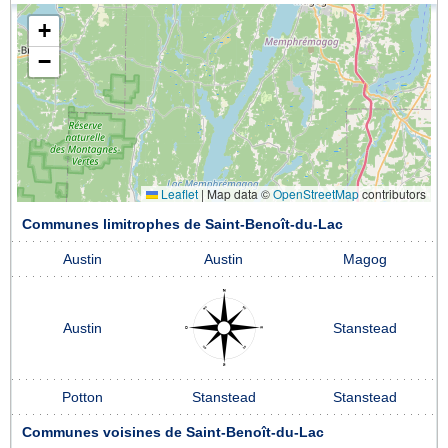
+
−
Leaflet
|
Map data ©
OpenStreetMap
contributors
Communes limitrophes de Saint-Benoît-du-Lac
Austin
Austin
Magog
Austin
Stanstead
Potton
Stanstead
Stanstead
Communes voisines de Saint-Benoît-du-Lac