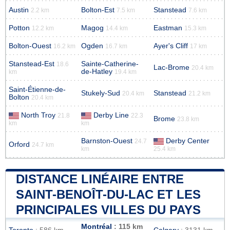
Austin
Bolton-Est
Stanstead
2.2 km
7.5 km
7.6 km
Potton
Magog
Eastman
12.2 km
14.4 km
15.3 km
Bolton-Ouest
Ogden
Ayer's Cliff
16.2 km
16.7 km
17 km
Stanstead-Est
Sainte-Catherine-
18.6
Lac-Brome
20.4 km
de-Hatley
km
19.4 km
Saint-Étienne-de-
Stukely-Sud
Stanstead
20.4 km
21.2 km
Bolton
20.4 km
North Troy
Derby Line
21.8
22.3
Brome
23.8 km
km
km
Barnston-Ouest
Derby Center
24.7
Orford
24.7 km
km
25.4 km
DISTANCE LINÉAIRE ENTRE
SAINT-BENOÎT-DU-LAC ET LES
PRINCIPALES VILLES DU PAYS
Montréal
: 115 km