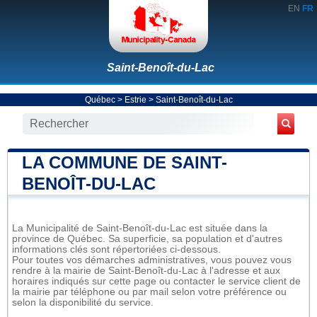
EN
FR
Saint-Benoît-du-Lac
Québec
>
Estrie
>
Saint-Benoît-du-Lac
LA COMMUNE DE SAINT-
BENOÎT-DU-LAC
La Municipalité de Saint-Benoît-du-Lac est située dans la
province de Québec. Sa superficie, sa population et d'autres
informations clés sont répertoriées ci-dessous.
Pour toutes vos démarches administratives, vous pouvez vous
rendre à la mairie de Saint-Benoît-du-Lac à l'adresse et aux
horaires indiqués sur cette page ou contacter le service client de
la mairie par téléphone ou par mail selon votre préférence ou
selon la disponibilité du service.