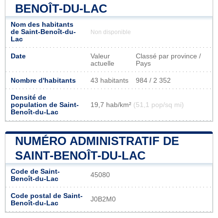
BENOÎT-DU-LAC
Nom des habitants
de Saint-Benoît-du-
Non disponible
Lac
Date
Valeur
Classé par province /
actuelle
Pays
Nombre d'habitants
43 habitants
984 / 2 352
Densité de
population de Saint-
19,7 hab/km²
(51,1 pop/sq mi)
Benoît-du-Lac
NUMÉRO ADMINISTRATIF DE
SAINT-BENOÎT-DU-LAC
Code de Saint-
45080
Benoît-du-Lac
Code postal de Saint-
J0B2M0
Benoît-du-Lac