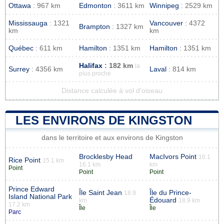
Ottawa
: 967 km
Edmonton
: 3611 km
Winnipeg
: 2529 km
Mississauga
: 1321
Vancouver
: 4372
Brampton
: 1327 km
km
km
Québec
: 611 km
Hamilton
: 1351 km
Hamilton
: 1351 km
Halifax
: 182 km
la
Surrey
: 4356 km
Laval
: 814 km
plus proche
Distance calculée à vol d'oiseau
LES ENVIRONS DE KINGSTON
dans le territoire et aux environs de Kingston
Brocklesby Head
MacIvors Point
16.1
Rice Point
15.1 km
16.1 km
km
Point
Point
Point
Prince Edward
Île Saint Jean
Île du Prince-
18.9
Island National Park
Édouard
km
18.9 km
17.2 km
Île
Île
Parc