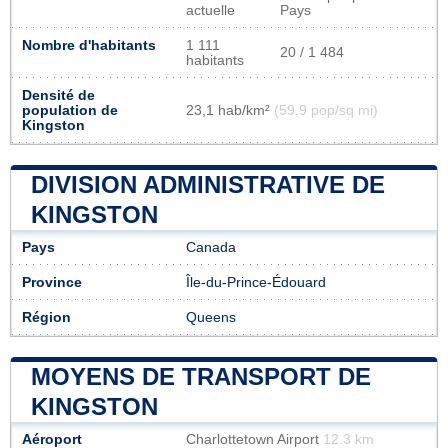
actuelle
Pays
Nombre d'habitants
1 111
20 / 1 484
habitants
Densité de
population de
23,1 hab/km²
(59,9 pop/sq mi)
Kingston
DIVISION ADMINISTRATIVE DE
KINGSTON
Pays
Canada
Province
Île-du-Prince-Édouard
Région
Queens
MOYENS DE TRANSPORT DE
KINGSTON
Aéroport
Charlottetown Airport
12.3 km