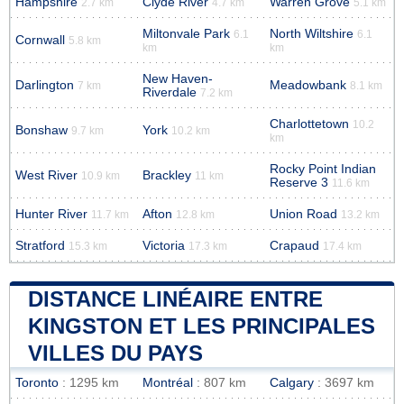
Hampshire
Clyde River
Warren Grove
2.7 km
4.7 km
5.1 km
Miltonvale Park
North Wiltshire
6.1
6.1
Cornwall
5.8 km
km
km
New Haven-
Darlington
Meadowbank
7 km
8.1 km
Riverdale
7.2 km
Charlottetown
10.2
Bonshaw
York
9.7 km
10.2 km
km
Rocky Point Indian
West River
Brackley
10.9 km
11 km
Reserve 3
11.6 km
Hunter River
Afton
Union Road
11.7 km
12.8 km
13.2 km
Stratford
Victoria
Crapaud
15.3 km
17.3 km
17.4 km
DISTANCE LINÉAIRE ENTRE
KINGSTON ET LES PRINCIPALES
VILLES DU PAYS
Toronto
: 1295 km
Montréal
: 807 km
Calgary
: 3697 km