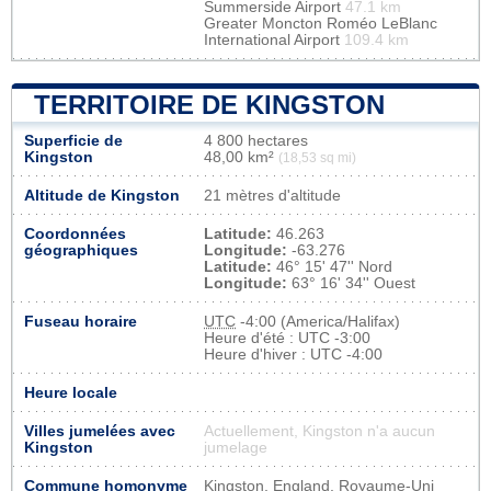
Summerside Airport
47.1 km
Greater Moncton Roméo LeBlanc
International Airport
109.4 km
TERRITOIRE DE KINGSTON
Superficie de
4 800 hectares
Kingston
48,00 km²
(18,53 sq mi)
Altitude de Kingston
21 mètres d'altitude
Coordonnées
Latitude:
46.263
géographiques
Longitude:
-63.276
Latitude:
46° 15' 47'' Nord
Longitude:
63° 16' 34'' Ouest
Fuseau horaire
UTC
-4:00 (America/Halifax)
Heure d'été : UTC -3:00
Heure d'hiver : UTC -4:00
Heure locale
Villes jumelées avec
Actuellement, Kingston n'a aucun
Kingston
jumelage
Commune homonyme
Kingston, England, Royaume-Uni