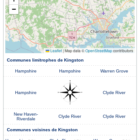
−
Leaflet
|
Map data ©
OpenStreetMap
contributors
Communes limitrophes de Kingston
Hampshire
Hampshire
Warren Grove
Hampshire
Clyde River
New Haven-
Clyde River
Clyde River
Riverdale
Communes voisines de Kingston