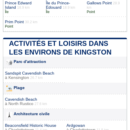
Prince Edward
Île du Prince-
Gallows Point
28.9
Island
Edouard
18.9 km
18.9 km
km
Île
Île
Point
Prim Point
30.2 km
Point
ACTIVITÉS ET LOISIRS DANS
LES ENVIRONS DE KINGSTON
Parc d'attraction
Sandspit Cavendish Beach
à
Kensington
26.7 km
Plage
Cavendish Beach
à
North Rustico
27.6 km
Architecture civile
Beaconsfield Historic House
Ardgowan
à
Charlottetown
à
Charlottetown
11.4 km
11.5 km