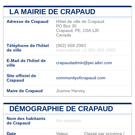
LA MAIRIE DE CRAPAUD
Adresse de Crapaud
Hôtel de ville de Crapaud
PO Box 30
Crapaud, PE, C0A 1J0
Canada
Téléphone de l'hôtel
(902) 658-2983
de ville
International: +1 902-658-2983
E-Mail de l'hôtel de
crapaudadmin@pei.aibn.com
ville
Site officiel de
communityofcrapaud.com
Crapaud
Maire de Crapaud
Joanne Harvey
DÉMOGRAPHIE DE CRAPAUD
Nom des habitants
Non disponible
de Crapaud
Date
Valeur
Classé par province /