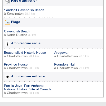
Parc d'attraction
Sandspit Cavendish Beach
à
Kensington
28.4 km
Plage
Cavendish Beach
à
North Rustico
30 km
Architecture civile
Beaconsfield Historic House
Ardgowan
à
Charlottetown
à
Charlottetown
28.1 km
28.6 km
Province House
Founders Hall
à
Charlottetown
à
Charlottetown
28.6 km
29.1 km
Architecture militaire
Port-la-Joye–Fort Amherst
National Historic Site of Canada
à
Charlottetown
28.1 km