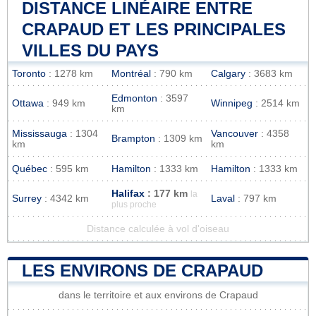
DISTANCE LINÉAIRE ENTRE
CRAPAUD ET LES PRINCIPALES
VILLES DU PAYS
Toronto
: 1278 km
Montréal
: 790 km
Calgary
: 3683 km
Edmonton
: 3597
Ottawa
: 949 km
Winnipeg
: 2514 km
km
Mississauga
: 1304
Vancouver
: 4358
Brampton
: 1309 km
km
km
Québec
: 595 km
Hamilton
: 1333 km
Hamilton
: 1333 km
Halifax
: 177 km
la
Surrey
: 4342 km
Laval
: 797 km
plus proche
Distance calculée à vol d'oiseau
LES ENVIRONS DE CRAPAUD
dans le territoire et aux environs de Crapaud