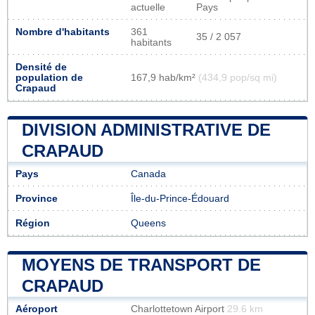
actuelle
Pays
Nombre d'habitants
361
35 / 2 057
habitants
Densité de
population de
167,9 hab/km²
(434,9 pop/sq mi)
Crapaud
DIVISION ADMINISTRATIVE DE
CRAPAUD
Pays
Canada
Province
Île-du-Prince-Édouard
Région
Queens
MOYENS DE TRANSPORT DE
CRAPAUD
Aéroport
Charlottetown Airport
29.6 km