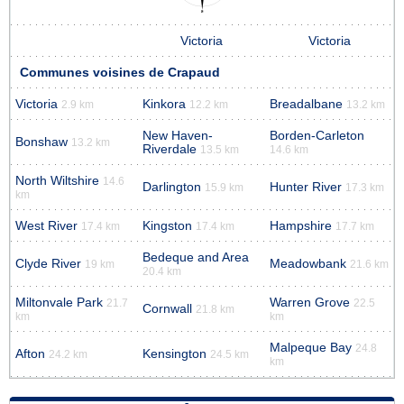
Victoria
Victoria
Communes voisines de Crapaud
Victoria
Kinkora
Breadalbane
2.9 km
12.2 km
13.2 km
New Haven-
Borden-Carleton
Bonshaw
13.2 km
Riverdale
13.5 km
14.6 km
North Wiltshire
14.6
Darlington
Hunter River
15.9 km
17.3 km
km
West River
Kingston
Hampshire
17.4 km
17.4 km
17.7 km
Bedeque and Area
Clyde River
Meadowbank
19 km
21.6 km
20.4 km
Miltonvale Park
Warren Grove
21.7
22.5
Cornwall
21.8 km
km
km
Malpeque Bay
24.8
Afton
Kensington
24.2 km
24.5 km
km