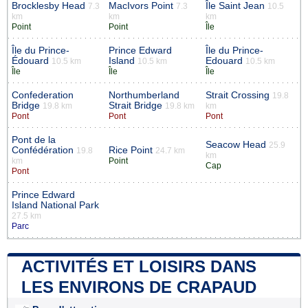
Brocklesby Head
MacIvors Point
Île Saint Jean
7.3
7.3
10.5
km
km
km
Point
Point
Île
Île du Prince-
Prince Edward
Île du Prince-
Édouard
Island
Edouard
10.5 km
10.5 km
10.5 km
Île
Île
Île
Confederation
Northumberland
Strait Crossing
19.8
Bridge
Strait Bridge
19.8 km
19.8 km
km
Pont
Pont
Pont
Pont de la
Seacow Head
25.9
Confédération
Rice Point
19.8
24.7 km
km
km
Point
Cap
Pont
Prince Edward
Island National Park
27.5 km
Parc
ACTIVITÉS ET LOISIRS DANS
LES ENVIRONS DE CRAPAUD