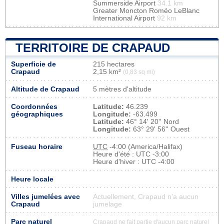
Summerside Airport
34.1 km
Greater Moncton Roméo LeBlanc
International Airport
92 km
TERRITOIRE DE CRAPAUD
Superficie de
215 hectares
Crapaud
2,15 km²
(0,83 sq mi)
Altitude de Crapaud
5 mètres d'altitude
Coordonnées
Latitude:
46.239
géographiques
Longitude:
-63.499
Latitude:
46° 14' 20'' Nord
Longitude:
63° 29' 56'' Ouest
Fuseau horaire
UTC
-4:00 (America/Halifax)
Heure d'été : UTC -3:00
Heure d'hiver : UTC -4:00
Heure locale
Villes jumelées avec
Actuellement, Crapaud n'a aucun
Crapaud
jumelage
Parc naturel
Crapaud ne fait partie d'aucun parc naturel