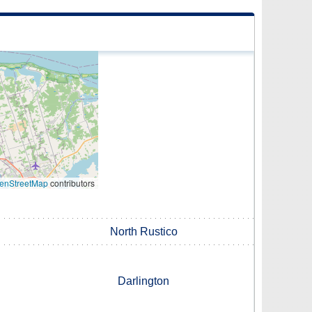
enStreetMap
contributors
North Rustico
Darlington