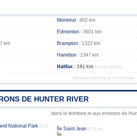
Montréal
: 802 km
Edmonton
: 3601 km
17 km
Brampton
: 1322 km
Hamilton
: 1347 km
Halifax
: 191 km
la plus proche
Distance calculée à vol d'oiseau
IRONS DE HUNTER RIVER
dans le territoire et aux environs de Hu
and National Park
10.3
Île Saint Jean
11.9 km
Île