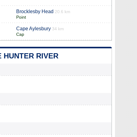
Brocklesby Head
20.6 km
Point
Cape Aylesbury
34 km
Cap
E HUNTER RIVER