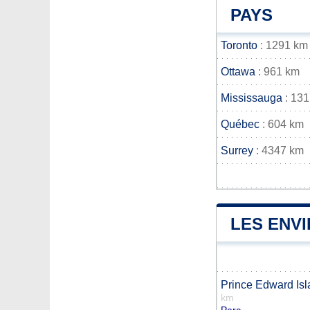
PAYS
Toronto
: 1291 km
Ottawa
: 961 km
Mississauga
: 13
Québec
: 604 km
Surrey
: 4347 km
LES ENV
Prince Edward Isl
km