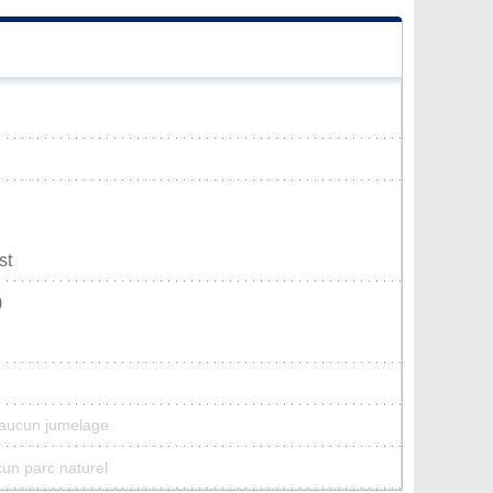
st
)
 aucun jumelage
cun parc naturel