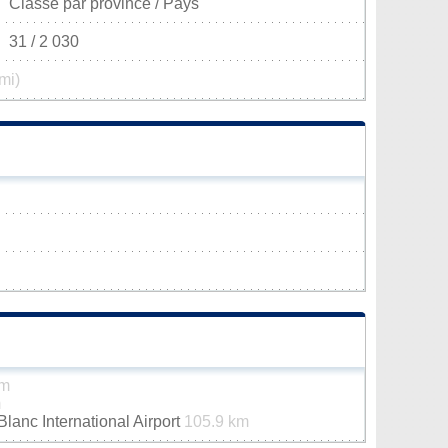
Classé par province / Pays
31 / 2 030
mi)
km
m
anc International Airport
105.9 km