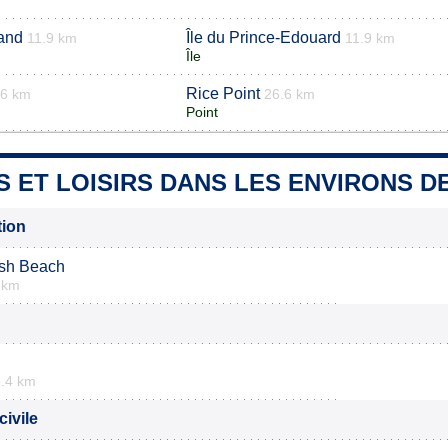
land
Île du Prince-Edouard
11.9 km
11.9 km
Île
Rice Point
.6 km
26.6 km
Point
S ET LOISIRS DANS LES ENVIRONS D
tion
ish Beach
 km
.4 km
civile