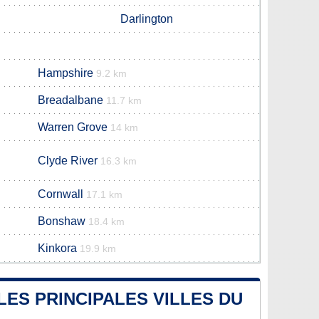
Darlington
Hampshire
9.2 km
Breadalbane
11.7 km
Warren Grove
14 km
Clyde River
16.3 km
Cornwall
17.1 km
Bonshaw
18.4 km
Kinkora
19.9 km
LES PRINCIPALES VILLES DU