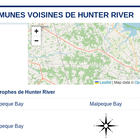
MUNES VOISINES DE HUNTER RIVER
+
−
Leaflet
|
Map data ©
Op
rophes de Hunter River
peque Bay
Malpeque Bay
peque Bay