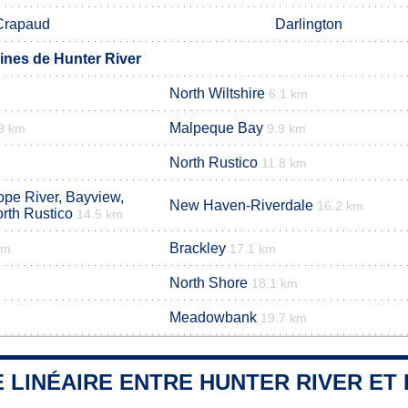
Crapaud
Darlington
nes de Hunter River
North Wiltshire
6.1 km
Malpeque Bay
9 km
9.9 km
North Rustico
11.8 km
ope River, Bayview,
New Haven-Riverdale
16.2 km
rth Rustico
14.5 km
Brackley
km
17.1 km
North Shore
18.1 km
Meadowbank
19.7 km
 LINÉAIRE ENTRE HUNTER RIVER ET 