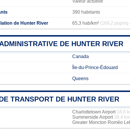
Valeur actuelle
ants
390 habitants
lation de Hunter River
65,3 hab/km²
(169,2 pop/sq 
 ADMINISTRATIVE DE HUNTER RIVER
Canada
Île-du-Prince-Édouard
Queens
DE TRANSPORT DE HUNTER RIVER
Charlottetown Airport
18.8 
Summerside Airport
38.4 k
Greater Moncton Roméo LeBl