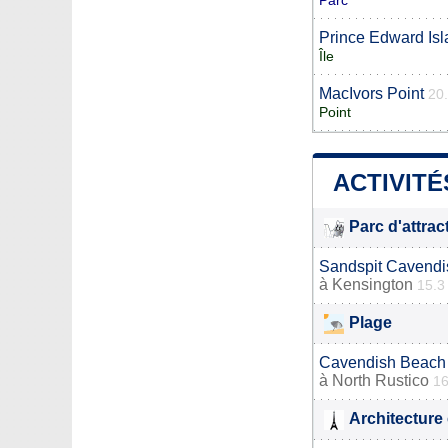
Parc
Prince Edward Is
Île
MacIvors Point
20
Point
ACTIVITÉ
Parc d'attrac
Sandspit Cavend
à
Kensington
15.3
Plage
Cavendish Beach
à
North Rustico
16
Architecture 