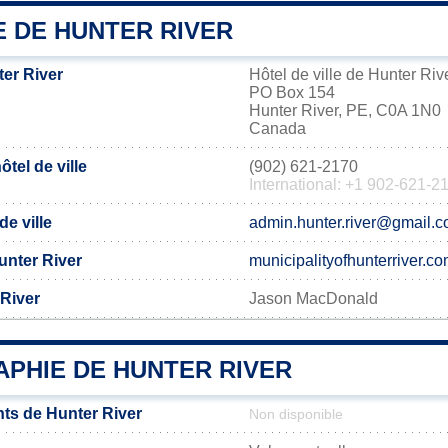
E DE HUNTER RIVER
er River
Hôtel de ville de Hunter Riv
PO Box 154
Hunter River, PE, C0A 1N0
Canada
tel de ville
(902) 621-2170
International: +1 902-621-2
de ville
admin.hunter.river@gmail.
Hunter River
municipalityofhunterriver.c
 River
Jason MacDonald
PHIE DE HUNTER RIVER
ts de Hunter River
Non disponible