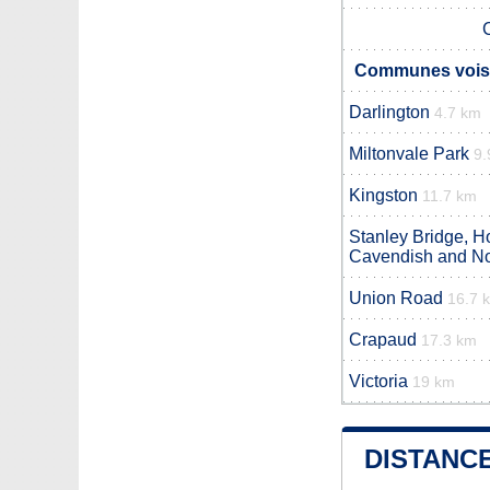
Communes voisi
Darlington
4.7 km
Miltonvale Park
9.
Kingston
11.7 km
Stanley Bridge, H
Cavendish and No
Union Road
16.7 
Crapaud
17.3 km
Victoria
19 km
DISTANCE