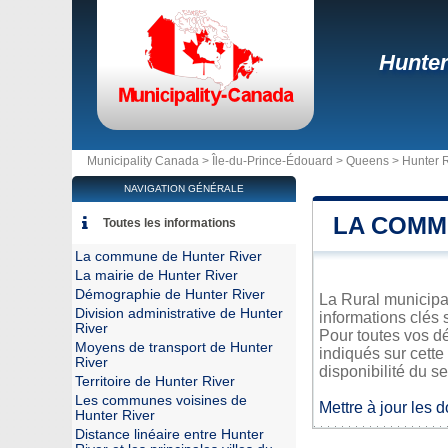
Hunter
Municipality Canada >
Île-du-Prince-Édouard
>
Queens
>
Hunter R
NAVIGATION GÉNÉRALE
LA COMM
Toutes les informations
La commune de Hunter River
La mairie de Hunter River
Démographie de Hunter River
La Rural municipal
Division administrative de Hunter
informations clés 
River
Pour toutes vos dé
Moyens de transport de Hunter
indiqués sur cette
River
disponibilité du se
Territoire de Hunter River
Les communes voisines de
Mettre à jour les 
Hunter River
Distance linéaire entre Hunter