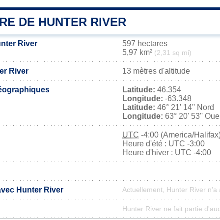
RE DE HUNTER RIVER
nter River
597 hectares
5,97 km²
(2,31 sq mi)
er River
13 mètres d'altitude
éographiques
Latitude:
46.354
Longitude:
-63.348
Latitude:
46° 21' 14'' Nord
Longitude:
63° 20' 53'' Oue
UTC
-4:00 (America/Halifax
Heure d'été : UTC -3:00
Heure d'hiver : UTC -4:00
avec Hunter River
Actuellement, Hunter River n'a
Hunter River ne fait partie d'au