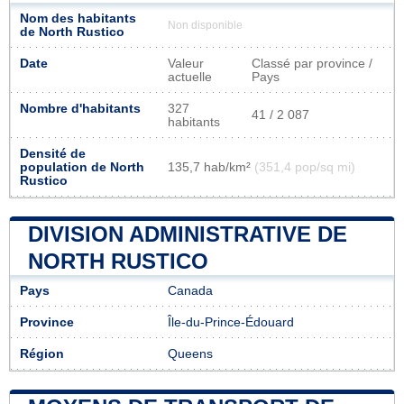
Nom des habitants
Non disponible
de North Rustico
Date
Valeur
Classé par province /
actuelle
Pays
Nombre d'habitants
327
41 / 2 087
habitants
Densité de
population de North
135,7 hab/km²
(351,4 pop/sq mi)
Rustico
DIVISION ADMINISTRATIVE DE
NORTH RUSTICO
Pays
Canada
Province
Île-du-Prince-Édouard
Région
Queens