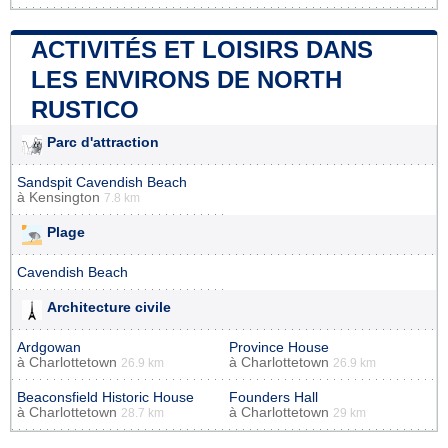
ACTIVITÉS ET LOISIRS DANS
LES ENVIRONS DE NORTH
RUSTICO
Parc d'attraction
Sandspit Cavendish Beach
à
Kensington
7.8 km
Plage
Cavendish Beach
Architecture civile
Ardgowan
Province House
à
Charlottetown
à
Charlottetown
26.9 km
26.9 km
Beaconsfield Historic House
Founders Hall
à
Charlottetown
à
Charlottetown
28.7 km
29 km