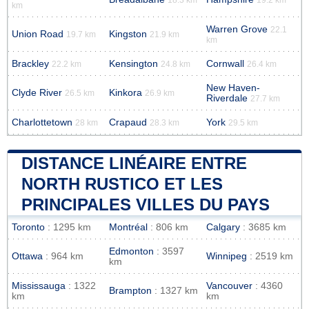
km
Warren Grove
22.1
Union Road
Kingston
19.7 km
21.9 km
km
Brackley
Kensington
Cornwall
22.2 km
24.8 km
26.4 km
New Haven-
Clyde River
Kinkora
26.5 km
26.9 km
Riverdale
27.7 km
Charlottetown
Crapaud
York
28 km
28.3 km
29.5 km
DISTANCE LINÉAIRE ENTRE
NORTH RUSTICO ET LES
PRINCIPALES VILLES DU PAYS
Toronto
: 1295 km
Montréal
: 806 km
Calgary
: 3685 km
Edmonton
: 3597
Ottawa
: 964 km
Winnipeg
: 2519 km
km
Mississauga
: 1322
Vancouver
: 4360
Brampton
: 1327 km
km
km