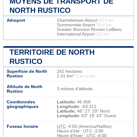
MOYENS DE TRANSPORT DE
NORTH RUSTICO
Aéroport
Charlottetown Airport
23.8 km
Summerside Airport
39.8 km
Greater Moncton Roméo LeBlanc
International Airport
112 km
TERRITOIRE DE NORTH
RUSTICO
Superficie de North
241 hectares
Rustico
2,41 km²
(0,93 sq mi)
Altitude de North
3 mètres d'altitude
Rustico
Coordonnées
Latitude:
46.458
géographiques
Longitude:
-63.312
Latitude:
46° 27' 29'' Nord
Longitude:
63° 18' 43'' Ouest
Fuseau horaire
UTC
-4:00 (America/Halifax)
Heure d'été : UTC -3:00
Heure d'hiver : UTC -4:00