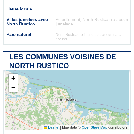
Heure locale
Villes jumelées avec
Actuellement, North Rustico n'a aucun
North Rustico
jumelage
Parc naturel
North Rustico ne fait partie d'aucun parc
naturel
LES COMMUNES VOISINES DE
NORTH RUSTICO
+
−
Leaflet
|
Map data ©
OpenStreetMap
contributors