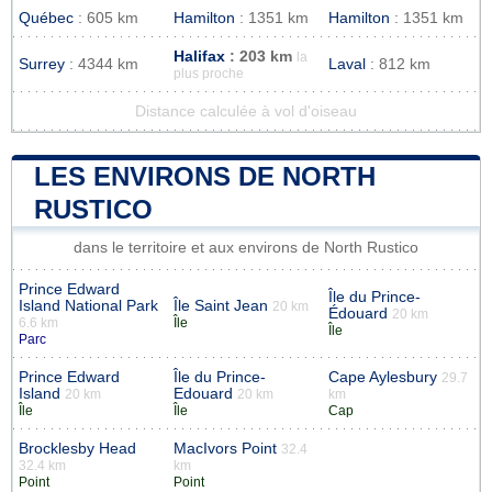
Québec
: 605 km
Hamilton
: 1351 km
Hamilton
: 1351 km
Halifax
: 203 km
la
Surrey
: 4344 km
Laval
: 812 km
plus proche
Distance calculée à vol d'oiseau
LES ENVIRONS DE NORTH
RUSTICO
dans le territoire et aux environs de North Rustico
Prince Edward
Île du Prince-
Island National Park
Île Saint Jean
20 km
Édouard
20 km
6.6 km
Île
Île
Parc
Prince Edward
Île du Prince-
Cape Aylesbury
29.7
Island
Edouard
20 km
20 km
km
Île
Île
Cap
Brocklesby Head
MacIvors Point
32.4
32.4 km
km
Point
Point