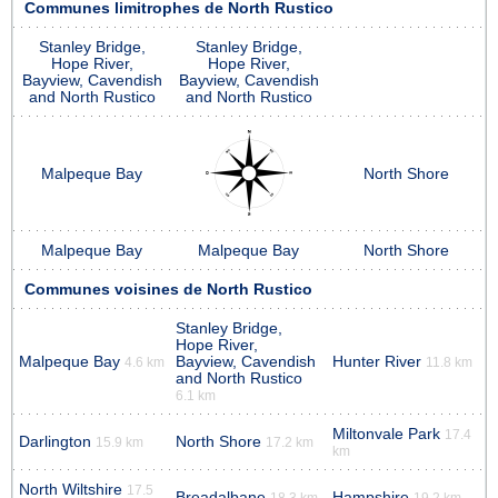
Communes limitrophes de North Rustico
Stanley Bridge,
Stanley Bridge,
Hope River,
Hope River,
Bayview, Cavendish
Bayview, Cavendish
and North Rustico
and North Rustico
Malpeque Bay
North Shore
Malpeque Bay
Malpeque Bay
North Shore
Communes voisines de North Rustico
Stanley Bridge,
Hope River,
Malpeque Bay
Bayview, Cavendish
Hunter River
4.6 km
11.8 km
and North Rustico
6.1 km
Miltonvale Park
17.4
Darlington
North Shore
15.9 km
17.2 km
km
North Wiltshire
17.5
Breadalbane
Hampshire
18.3 km
19.2 km