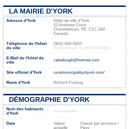
LA MAIRIE D'YORK
Adresse d'York
Hôtel de ville d'York
53 Andrews Court
Charlottetown, PE, C1C 1B2
Canada
Téléphone de l'hôtel
(902) 566-5653
de ville
International: +1 902-566-5653
E-Mail de l'hôtel de
cakellough@hotmail.com
ville
Site officiel d'York
ruralmunicipalityofyork.com/
Maire d'York
Richard Furlong
DÉMOGRAPHIE D'YORK
Nom des habitants
Non disponible
d'York
Date
Valeur
Classé par province /
actuelle
Pays