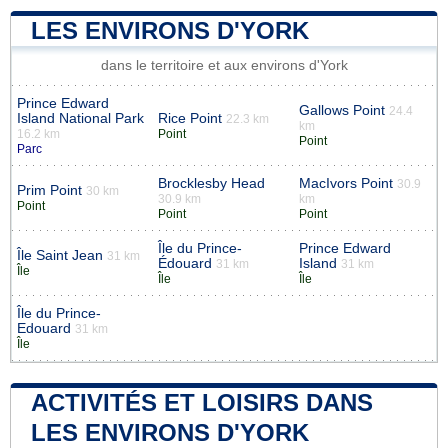
LES ENVIRONS D'YORK
dans le territoire et aux environs d'York
Prince Edward
Gallows Point
24.4
Island National Park
Rice Point
22.3 km
km
16.2 km
Point
Point
Parc
Brocklesby Head
MacIvors Point
30.9
Prim Point
30 km
30.9 km
km
Point
Point
Point
Île du Prince-
Prince Edward
Île Saint Jean
31 km
Édouard
Island
31 km
31 km
Île
Île
Île
Île du Prince-
Edouard
31 km
Île
ACTIVITÉS ET LOISIRS DANS
LES ENVIRONS D'YORK