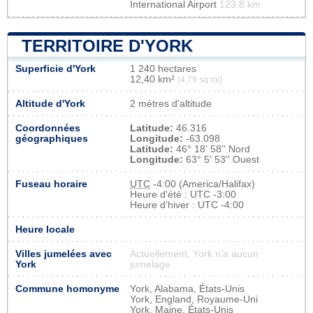
International Airport
123.8 km
TERRITOIRE D'YORK
Superficie d'York
1 240 hectares
12,40 km²
(4,79 sq mi)
Altitude d'York
2 mètres d'altitude
Coordonnées
Latitude:
46.316
géographiques
Longitude:
-63.098
Latitude:
46° 18' 58'' Nord
Longitude:
63° 5' 53'' Ouest
Fuseau horaire
UTC
-4:00 (America/Halifax)
Heure d'été : UTC -3:00
Heure d'hiver : UTC -4:00
Heure locale
Villes jumelées avec
Actuellement, York n'a aucun
York
jumelage
Commune homonyme
York, Alabama, États-Unis
York, England, Royaume-Uni
York, Maine, États-Unis