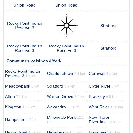
Union Road
Union Road
Rocky Point Indian
Stratford
Reserve 3
Rocky Point Indian
Rocky Point Indian
Stratford
Reserve 3
Reserve 3
Communes voisines d'York
Rocky Point Indian
Charlottetown
Cornwall
2.4 km
4.5 km
Reserve 3
1.5 km
Meadowbank
Stratford
Clyde River
5 km
5.7 km
7 km
Afton
Warren Grove
Brackley
7.1 km
7.4 km
9.5 km
Kingston
Alexandra
West River
10.2 km
11.3 km
11.8 km
Miltonvale Park
New Haven-
12.1
Hampshire
12.1 km
Riverdale
km
12.8 km
Union Road
Hazelbrook
Bonshaw
13.2 km
13.3 km
14.1 km