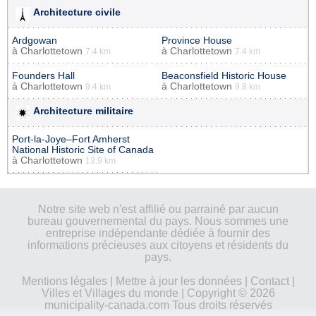
Architecture civile
Ardgowan
Province House
à
Charlottetown
à
Charlottetown
7.4 km
7.4 km
Founders Hall
Beaconsfield Historic House
à
Charlottetown
à
Charlottetown
9.4 km
9.8 km
Architecture militaire
Port-la-Joye–Fort Amherst
National Historic Site of Canada
à
Charlottetown
13.9 km
Notre site web n'est affilié ou parrainé par aucun
bureau gouvernemental du pays. Nous sommes une
entreprise indépendante dédiée à fournir des
informations précieuses aux citoyens et résidents du
pays.
Mentions légales
|
Mettre à jour les données
|
Contact
|
Villes et Villages du monde
| Copyright © 2026
municipality-canada.com Tous droits réservés