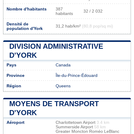
Nombre d'habitants
387
32 / 2 032
habitants
Densité de
31,2 hab/km²
(80,8 pop/sq mi)
population d'York
DIVISION ADMINISTRATIVE
D'YORK
Pays
Canada
Province
Île-du-Prince-Édouard
Région
Queens
MOYENS DE TRANSPORT
D'YORK
Aéroport
Charlottetown Airport
3.4 km
Summerside Airport
58 km
Greater Moncton Roméo LeBlanc