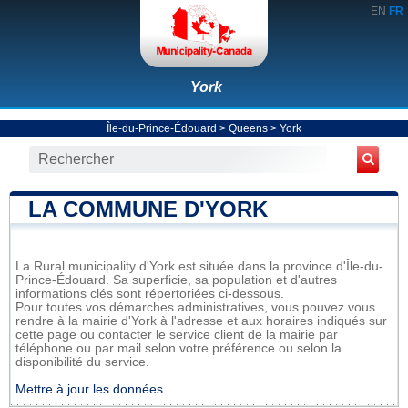
EN
FR
York
Île-du-Prince-Édouard
>
Queens
>
York
LA COMMUNE D'YORK
La Rural municipality d'York est située dans la province d'Île-du-
Prince-Édouard. Sa superficie, sa population et d'autres
informations clés sont répertoriées ci-dessous.
Pour toutes vos démarches administratives, vous pouvez vous
rendre à la mairie d'York à l'adresse et aux horaires indiqués sur
cette page ou contacter le service client de la mairie par
téléphone ou par mail selon votre préférence ou selon la
disponibilité du service.
Mettre à jour les données