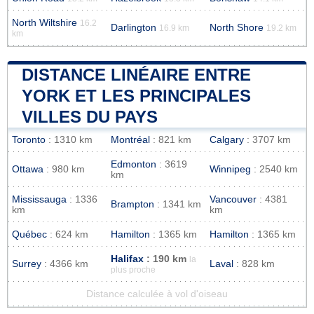
North Wiltshire
16.2
Darlington
North Shore
16.9 km
19.2 km
km
DISTANCE LINÉAIRE ENTRE
YORK ET LES PRINCIPALES
VILLES DU PAYS
Toronto
: 1310 km
Montréal
: 821 km
Calgary
: 3707 km
Edmonton
: 3619
Ottawa
: 980 km
Winnipeg
: 2540 km
km
Mississauga
: 1336
Vancouver
: 4381
Brampton
: 1341 km
km
km
Québec
: 624 km
Hamilton
: 1365 km
Hamilton
: 1365 km
Halifax
: 190 km
la
Surrey
: 4366 km
Laval
: 828 km
plus proche
Distance calculée à vol d'oiseau