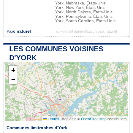
York, Nebraska, États-Unis
York, New York, États-Unis
York, North Dakota, États-Unis
York, Pennsylvania, États-Unis
York, South Carolina, États-Unis
Parc naturel
York ne fait partie d'aucun parc naturel
LES COMMUNES VOISINES
D'YORK
+
−
Leaflet
|
Map data ©
OpenStreetMap
contributors
Communes limitrophes d'York