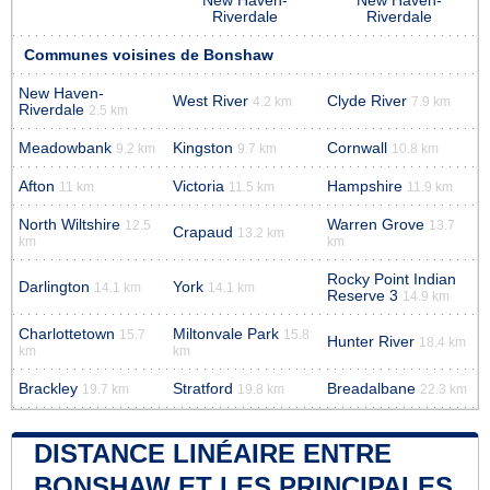
New Haven-
New Haven-
Riverdale
Riverdale
Communes voisines de Bonshaw
New Haven-
West River
Clyde River
4.2 km
7.9 km
Riverdale
2.5 km
Meadowbank
Kingston
Cornwall
9.2 km
9.7 km
10.8 km
Afton
Victoria
Hampshire
11 km
11.5 km
11.9 km
North Wiltshire
Warren Grove
12.5
13.7
Crapaud
13.2 km
km
km
Rocky Point Indian
Darlington
York
14.1 km
14.1 km
Reserve 3
14.9 km
Charlottetown
Miltonvale Park
15.7
15.8
Hunter River
18.4 km
km
km
Brackley
Stratford
Breadalbane
19.7 km
19.8 km
22.3 km
DISTANCE LINÉAIRE ENTRE
BONSHAW ET LES PRINCIPALES