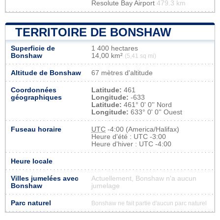
Resolute Bay Airport
479.3 km
TERRITOIRE DE BONSHAW
Superficie de
1 400 hectares
Bonshaw
14,00 km²
(5,41 sq mi)
Altitude de Bonshaw
67 mètres d'altitude
Coordonnées
Latitude:
461
géographiques
Longitude:
-633
Latitude:
461° 0' 0'' Nord
Longitude:
633° 0' 0'' Ouest
Fuseau horaire
UTC
-4:00 (America/Halifax)
Heure d'été : UTC -3:00
Heure d'hiver : UTC -4:00
Heure locale
Villes jumelées avec
Actuellement, Bonshaw n'a aucun
Bonshaw
jumelage
Parc naturel
Bonshaw ne fait partie d'aucun parc naturel