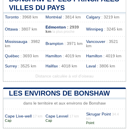
VILLES DU PAYS
Toronto
: 3968 km
Montréal
: 3814 km
Calgary
: 3219 km
Edmonton
: 2939
Ottawa
: 3807 km
Winnipeg
: 3245 km
km
la plus proche
Mississauga
: 3982
Vancouver
: 3521
Brampton
: 3971 km
km
km
Québec
: 3693 km
Hamilton
: 4019 km
Hamilton
: 4019 km
Surrey
: 3525 km
Halifax
: 4018 km
Laval
: 3806 km
Distance calculée à vol d'oiseau
LES ENVIRONS DE BONSHAW
dans le territoire et aux environs de Bonshaw
Skrugar Point
34.4
Cape Live-well
Cape Levvel
17 km
17 km
km
Cap
Cap
Point