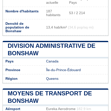
actuelle
Pays
Nombre d'habitants
187
53 / 2 214
habitants
Densité de
population de
13,4 hab/km²
(34,6 pop/sq mi)
Bonshaw
DIVISION ADMINISTRATIVE DE
BONSHAW
Pays
Canada
Province
Île-du-Prince-Édouard
Région
Queens
MOYENS DE TRANSPORT DE
BONSHAW
Aéroport
Eureka Aerodrome
182.9 km