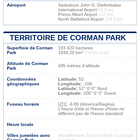
Aéroport
Saskatoon John G. Diefenbaker
International Airport
51.5 km
Prince Albert Airport
137 km
North Battleford Airport
174.9 km
TERRITOIRE DE CORMAN PARK
Superficie de Corman
193 420 hectares
Park
1934,20 km²
(746,80 sq mi)
Altitude de Corman
495 mètres d'altitude
Park
Coordonnées
Latitude:
52
géographiques
Longitude:
-106
Latitude:
52° 0' 0'' Nord
Longitude:
106° 0' 0'' Ouest
Fuseau horaire
UTC
-6:00 (America/Regina)
L'heure d'été et l'heure d'hiver ne
diffèrent pas de l'heure standard.
Heure locale
Villes jumelées avec
Actuellement, Corman Park n'a aucun