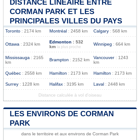
DISTANCE LINÉAIRE ENTRE
CORMAN PARK ET LES
PRINCIPALES VILLES DU PAYS
Toronto
: 2174 km
Montréal
: 2458 km
Calgary
: 568 km
Edmonton
: 532
Ottawa
: 2324 km
Winnipeg
: 664 km
km
la plus proche
Mississauga
: 2165
Vancouver
: 1243
Brampton
: 2152 km
km
km
Québec
: 2558 km
Hamilton
: 2173 km
Hamilton
: 2173 km
Surrey
: 1228 km
Halifax
: 3195 km
Laval
: 2448 km
Distance calculée à vol d'oiseau
LES ENVIRONS DE CORMAN
PARK
dans le territoire et aux environs de Corman Park