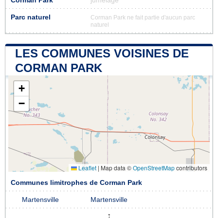
Corman Park
jumelage
Parc naturel
Corman Park ne fait partie d'aucun parc
naturel
LES COMMUNES VOISINES DE
CORMAN PARK
+
−
Leaflet
|
Map data ©
OpenStreetMap
contributors
Communes limitrophes de Corman Park
Martensville
Martensville