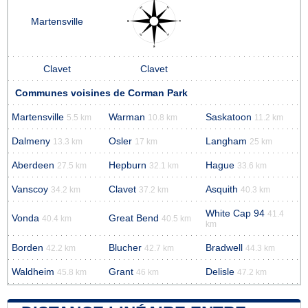
Martensville
Clavet
Clavet
Communes voisines de Corman Park
Martensville
Warman
Saskatoon
5.5 km
10.8 km
11.2 km
Dalmeny
Osler
Langham
13.3 km
17 km
25 km
Aberdeen
Hepburn
Hague
27.5 km
32.1 km
33.6 km
Vanscoy
Clavet
Asquith
34.2 km
37.2 km
40.3 km
White Cap 94
41.4
Vonda
Great Bend
40.4 km
40.5 km
km
Borden
Blucher
Bradwell
42.2 km
42.7 km
44.3 km
Waldheim
Grant
Delisle
45.8 km
46 km
47.2 km