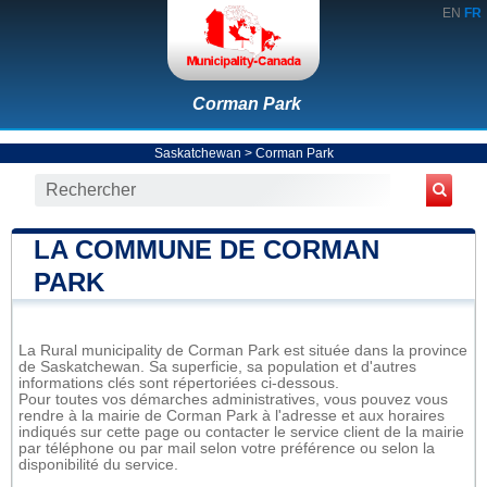
EN
FR
Corman Park
Saskatchewan
>
Corman Park
LA COMMUNE DE CORMAN
PARK
La Rural municipality de Corman Park est située dans la province
de Saskatchewan. Sa superficie, sa population et d'autres
informations clés sont répertoriées ci-dessous.
Pour toutes vos démarches administratives, vous pouvez vous
rendre à la mairie de Corman Park à l'adresse et aux horaires
indiqués sur cette page ou contacter le service client de la mairie
par téléphone ou par mail selon votre préférence ou selon la
disponibilité du service.