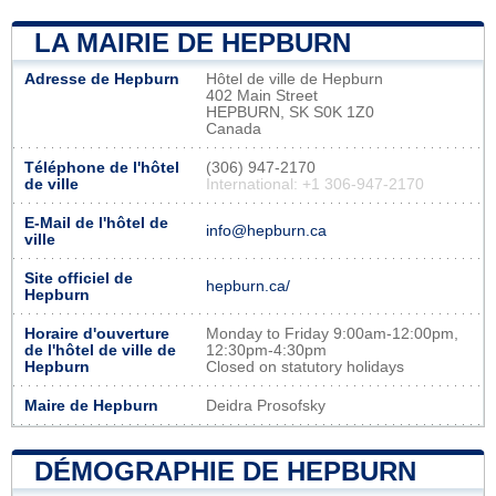
LA MAIRIE DE HEPBURN
Adresse de Hepburn
Hôtel de ville de Hepburn
402 Main Street
HEPBURN, SK S0K 1Z0
Canada
Téléphone de l'hôtel
(306) 947-2170
de ville
International: +1 306-947-2170
E-Mail de l'hôtel de
info@hepburn.ca
ville
Site officiel de
hepburn.ca/
Hepburn
Horaire d'ouverture
Monday to Friday 9:00am-12:00pm,
de l'hôtel de ville de
12:30pm-4:30pm
Hepburn
Closed on statutory holidays
Maire de Hepburn
Deidra Prosofsky
DÉMOGRAPHIE DE HEPBURN