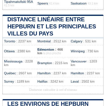
TipahmatoAski 95A
Speers
Saskatoon
42.4 km
43.1 km
41.5 km
DISTANCE LINÉAIRE ENTRE
HEPBURN ET LES PRINCIPALES
VILLES DU PAYS
Toronto
: 2237 km
Montréal
: 2512 km
Calgary
: 531 km
Edmonton
: 466
Ottawa
: 2380 km
Winnipeg
: 730 km
km
la plus proche
Mississauga
: 2228
Vancouver
: 1203
Brampton
: 2215 km
km
km
Québec
: 2607 km
Hamilton
: 2237 km
Hamilton
: 2237 km
Surrey
: 1189 km
Halifax
: 3242 km
Laval
: 2502 km
Distance calculée à vol d'oiseau
LES ENVIRONS DE HEPBURN