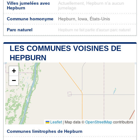
Villes jumelées avec
Actuellement, Hepburn n'a aucun
Hepburn
jumelage
Commune homonyme
Hepburn, Iowa, États-Unis
Parc naturel
Hepburn ne fait partie d'aucun parc naturel
LES COMMUNES VOISINES DE
HEPBURN
+
−
Leaflet
|
Map data ©
OpenStreetMap
contributors
Communes limitrophes de Hepburn