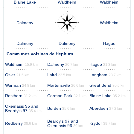
Blaine Lake
Waldheim
Waldheim
Dalmeny
Waldheim
Dalmeny
Dalmeny
Hague
Communes voisines de Hepburn
Waldheim
Dalmeny
Hague
15.9 km
20.7 km
21.3 km
Osler
Laird
Langham
21.6 km
22.5 km
23.7 km
Warman
Martensville
Great Bend
24.8 km
26.6 km
30.6 km
Rosthern
Corman Park
Blaine Lake
31.2 km
32.1 km
35.2 km
Okemasis 96 and
Borden
Aberdeen
35.6 km
37.2 km
Beardy's 97
35.4 km
Beardy's 97 and
Redberry
Krydor
38.6 km
39.7 km
Okemasis 96
39 km