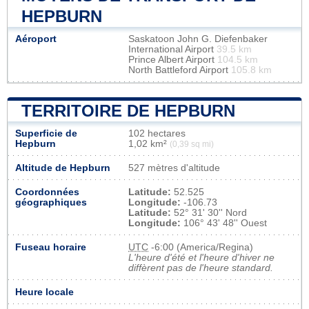
HEPBURN
Aéroport
Saskatoon John G. Diefenbaker
International Airport
39.5 km
Prince Albert Airport
104.5 km
North Battleford Airport
105.8 km
TERRITOIRE DE HEPBURN
Superficie de
102 hectares
Hepburn
1,02 km²
(0,39 sq mi)
Altitude de Hepburn
527 mètres d'altitude
Coordonnées
Latitude:
52.525
géographiques
Longitude:
-106.73
Latitude:
52° 31' 30'' Nord
Longitude:
106° 43' 48'' Ouest
Fuseau horaire
UTC
-6:00 (America/Regina)
L'heure d'été et l'heure d'hiver ne
diffèrent pas de l'heure standard.
Heure locale