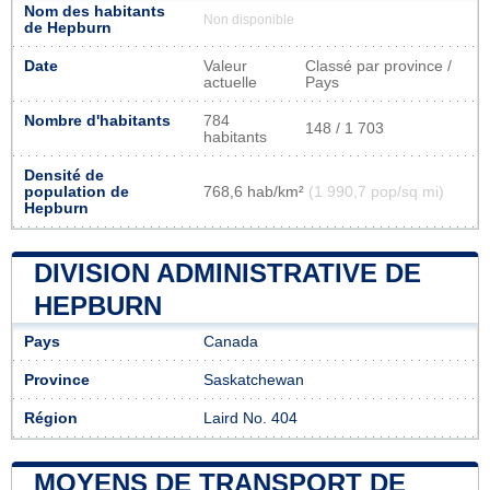
Nom des habitants
Non disponible
de Hepburn
Date
Valeur
Classé par province /
actuelle
Pays
Nombre d'habitants
784
148 / 1 703
habitants
Densité de
population de
768,6 hab/km²
(1 990,7 pop/sq mi)
Hepburn
DIVISION ADMINISTRATIVE DE
HEPBURN
Pays
Canada
Province
Saskatchewan
Région
Laird No. 404
MOYENS DE TRANSPORT DE