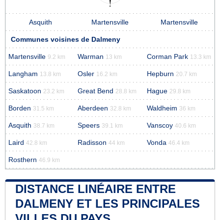
Asquith
Martensville
Martensville
Communes voisines de Dalmeny
Martensville
Warman
Corman Park
9.2 km
13 km
13.3 km
Langham
Osler
Hepburn
13.8 km
16.2 km
20.7 km
Saskatoon
Great Bend
Hague
23.2 km
28.8 km
29.8 km
Borden
Aberdeen
Waldheim
31.5 km
32.8 km
36 km
Asquith
Speers
Vanscoy
38.7 km
39.1 km
40.6 km
Laird
Radisson
Vonda
42.8 km
44 km
46.4 km
Rosthern
46.9 km
DISTANCE LINÉAIRE ENTRE
DALMENY ET LES PRINCIPALES
VILLES DU PAYS