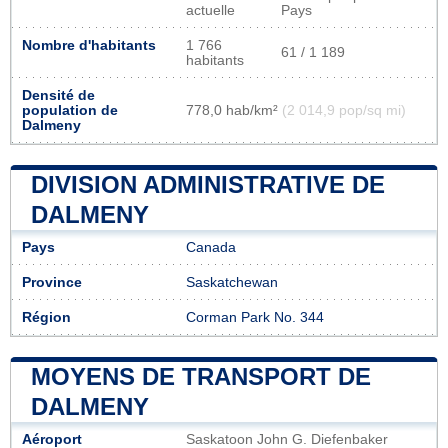
actuelle
Pays
Nombre d'habitants
1 766
61 / 1 189
habitants
Densité de
population de
778,0 hab/km²
(2 014,9 pop/sq mi)
Dalmeny
DIVISION ADMINISTRATIVE DE
DALMENY
Pays
Canada
Province
Saskatchewan
Région
Corman Park No. 344
MOYENS DE TRANSPORT DE
DALMENY
Aéroport
Saskatoon John G. Diefenbaker