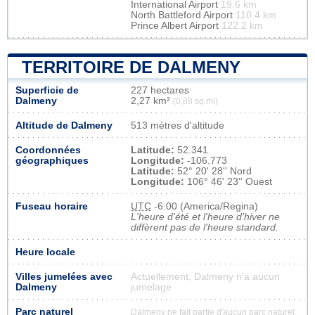
International Airport
19.6 km
North Battleford Airport
110.4 km
Prince Albert Airport
122.2 km
TERRITOIRE DE DALMENY
Superficie de
227 hectares
Dalmeny
2,27 km²
(0,88 sq mi)
Altitude de Dalmeny
513 mètres d'altitude
Coordonnées
Latitude:
52.341
géographiques
Longitude:
-106.773
Latitude:
52° 20' 28'' Nord
Longitude:
106° 46' 23'' Ouest
Fuseau horaire
UTC
-6:00 (America/Regina)
L'heure d'été et l'heure d'hiver ne
diffèrent pas de l'heure standard.
Heure locale
Villes jumelées avec
Actuellement, Dalmeny n'a aucun
Dalmeny
jumelage
Parc naturel
Dalmeny ne fait partie d'aucun parc naturel