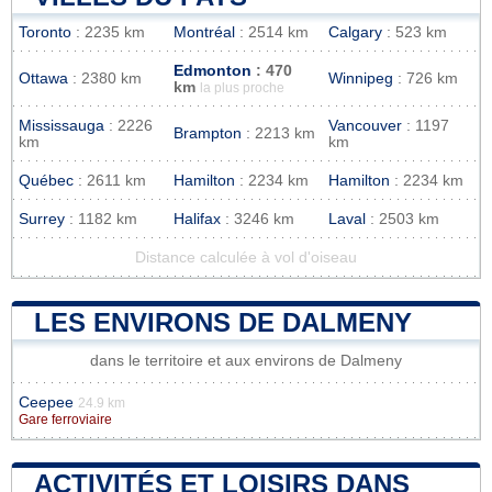
Toronto
: 2235 km
Montréal
: 2514 km
Calgary
: 523 km
Edmonton
: 470
Ottawa
: 2380 km
Winnipeg
: 726 km
km
la plus proche
Mississauga
: 2226
Vancouver
: 1197
Brampton
: 2213 km
km
km
Québec
: 2611 km
Hamilton
: 2234 km
Hamilton
: 2234 km
Surrey
: 1182 km
Halifax
: 3246 km
Laval
: 2503 km
Distance calculée à vol d'oiseau
LES ENVIRONS DE DALMENY
dans le territoire et aux environs de Dalmeny
Ceepee
24.9 km
Gare ferroviaire
ACTIVITÉS ET LOISIRS DANS