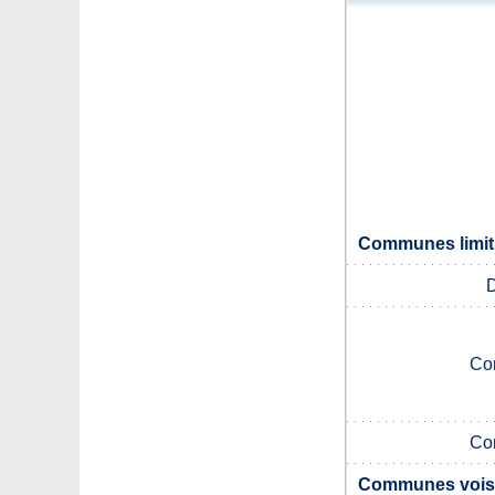
Communes limitr
Co
Co
Communes voisi