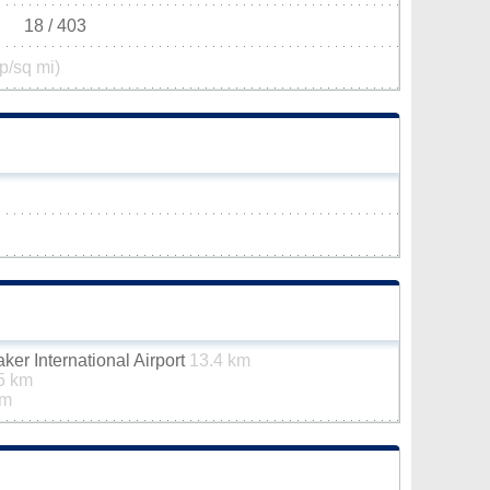
18 / 403
p/sq mi)
er International Airport
13.4 km
5 km
km