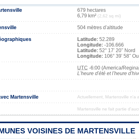
rtensville
679 hectares
6,79 km²
(2,62 sq mi)
ensville
504 mètres d'altitude
éographiques
Latitude:
52.289
Longitude:
-106.666
Latitude:
52° 17' 20'' Nord
Longitude:
106° 39' 58'' Ou
UTC
-6:00 (America/Regina
L'heure d'été et l'heure d'hi
avec Martensville
Actuellement, Martensville n'a
Martensville ne fait partie d'au
MUNES VOISINES DE MARTENSVILLE