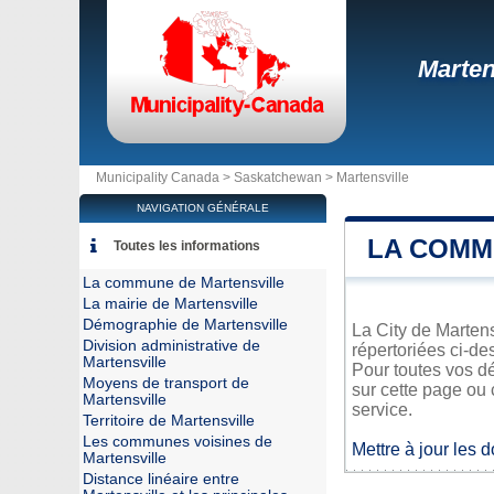
Marten
Municipality Canada >
Saskatchewan
>
Martensville
NAVIGATION GÉNÉRALE
LA COMM
Toutes les informations
La commune de Martensville
La mairie de Martensville
Démographie de Martensville
La City de Martens
Division administrative de
répertoriées ci-de
Martensville
Pour toutes vos dé
Moyens de transport de
sur cette page ou 
Martensville
service.
Territoire de Martensville
Les communes voisines de
Mettre à jour les 
Martensville
Distance linéaire entre