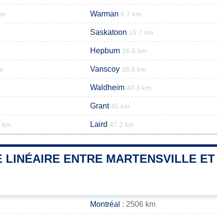
Warman
km
6.7 km
Saskatoon
16.7 km
Hepburn
26.6 km
Vanscoy
m
38.8 km
Waldheim
40.3 km
Grant
45 km
Laird
9 km
47.2 km
 LINÉAIRE ENTRE MARTENSVILLE ET 
Montréal
: 2506 km