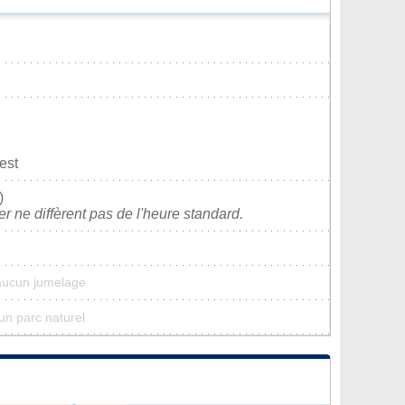
est
)
ver ne diffèrent pas de l'heure standard.
 aucun jumelage
cun parc naturel