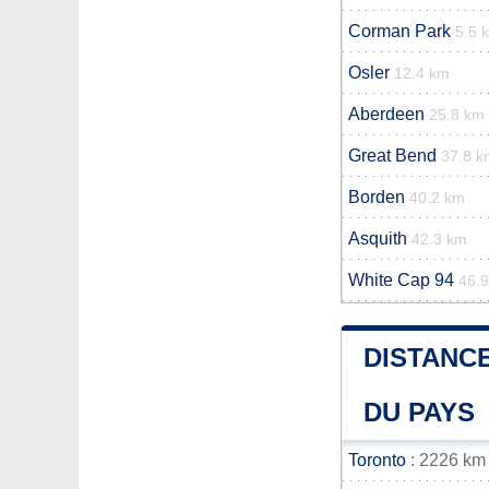
Corman Park
5.5 
Osler
12.4 km
Aberdeen
25.8 km
Great Bend
37.8 k
Borden
40.2 km
Asquith
42.3 km
White Cap 94
46.
DISTANCE
DU PAYS
Toronto
: 2226 km