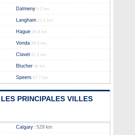
Dalmeny
9.2 km
Langham
22.5 km
Hague
28.8 km
Vonda
39.3 km
Clavet
41.5 km
Blucher
46 km
Speers
47.7 km
LES PRINCIPALES VILLES
Calgary
: 529 km