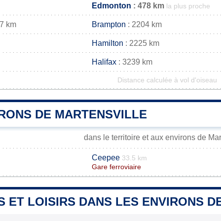
Edmonton
: 478 km
la plus proche
17 km
Brampton
: 2204 km
Hamilton
: 2225 km
Halifax
: 3239 km
Distance calculée à vol d'oiseau
IRONS DE MARTENSVILLE
dans le territoire et aux environs de Mar
Ceepee
33.5 km
Gare ferroviaire
S ET LOISIRS DANS LES ENVIRONS 