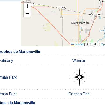
+
−
Leaflet
|
Map data ©
Op
ophes de Martensville
Dalmeny
Warman
rman Park
rman Park
Corman Park
nes de Martensville