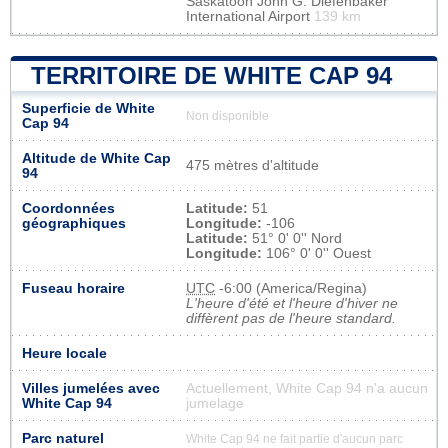
Saskatoon John G. Diefenbaker
International Airport
139 km
TERRITOIRE DE WHITE CAP 94
Superficie de White
Non disponible
Cap 94
Altitude de White Cap
475 mètres d'altitude
94
Coordonnées
Latitude:
51
géographiques
Longitude:
-106
Latitude:
51° 0' 0'' Nord
Longitude:
106° 0' 0'' Ouest
Fuseau horaire
UTC
-6:00 (America/Regina)
L'heure d'été et l'heure d'hiver ne
diffèrent pas de l'heure standard.
Heure locale
Villes jumelées avec
Actuellement, White Cap 94 n'a aucun
White Cap 94
jumelage
Parc naturel
White Cap 94 ne fait partie d'aucun parc