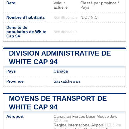
Date
Valeur
Classé par province /
actuelle
Pays
Nombre d'habitants
N.C / N.C
Non disponible
Densité de
population de White
Non disponible
Cap 94
DIVISION ADMINISTRATIVE DE
WHITE CAP 94
Pays
Canada
Province
Saskatchewan
MOYENS DE TRANSPORT DE
WHITE CAP 94
Aéroport
Canadian Forces Base Moose Jaw
80.8 km
Regina International Airport
113.3 km