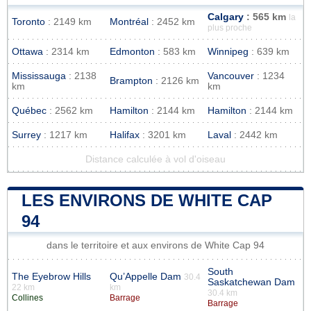
Calgary
: 565 km
la
Toronto
: 2149 km
Montréal
: 2452 km
plus proche
Ottawa
: 2314 km
Edmonton
: 583 km
Winnipeg
: 639 km
Mississauga
: 2138
Vancouver
: 1234
Brampton
: 2126 km
km
km
Québec
: 2562 km
Hamilton
: 2144 km
Hamilton
: 2144 km
Surrey
: 1217 km
Halifax
: 3201 km
Laval
: 2442 km
Distance calculée à vol d'oiseau
LES ENVIRONS DE WHITE CAP
94
dans le territoire et aux environs de White Cap 94
South
The Eyebrow Hills
Qu’Appelle Dam
30.4
Saskatchewan Dam
22 km
km
30.4 km
Collines
Barrage
Barrage