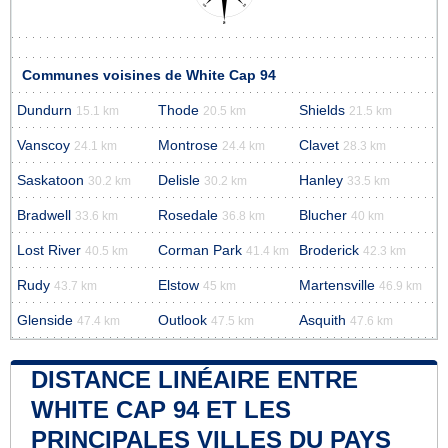
Communes voisines de White Cap 94
Dundurn
Thode
Shields
15.1 km
20.5 km
21.5 km
Vanscoy
Montrose
Clavet
24.1 km
24.4 km
28.3 km
Saskatoon
Delisle
Hanley
30.2 km
30.2 km
33.5 km
Bradwell
Rosedale
Blucher
33.6 km
36.8 km
40 km
Lost River
Corman Park
Broderick
40.5 km
41.4 km
42.3 km
Rudy
Elstow
Martensville
43.7 km
45 km
46.9 km
Glenside
Outlook
Asquith
47.4 km
47.5 km
47.6 km
DISTANCE LINÉAIRE ENTRE
WHITE CAP 94 ET LES
PRINCIPALES VILLES DU PAYS