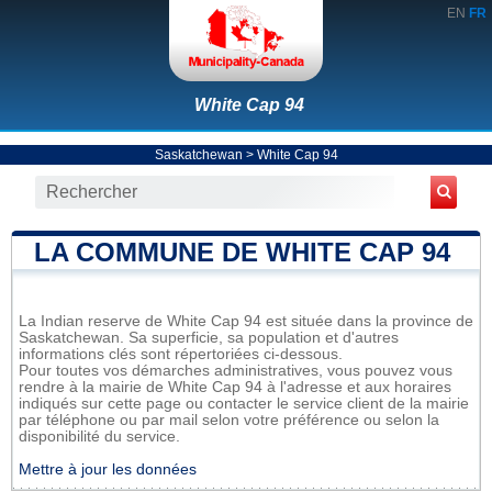
EN
FR
White Cap 94
Saskatchewan
>
White Cap 94
LA COMMUNE DE WHITE CAP 94
La Indian reserve de White Cap 94 est située dans la province de
Saskatchewan. Sa superficie, sa population et d'autres
informations clés sont répertoriées ci-dessous.
Pour toutes vos démarches administratives, vous pouvez vous
rendre à la mairie de White Cap 94 à l'adresse et aux horaires
indiqués sur cette page ou contacter le service client de la mairie
par téléphone ou par mail selon votre préférence ou selon la
disponibilité du service.
Mettre à jour les données