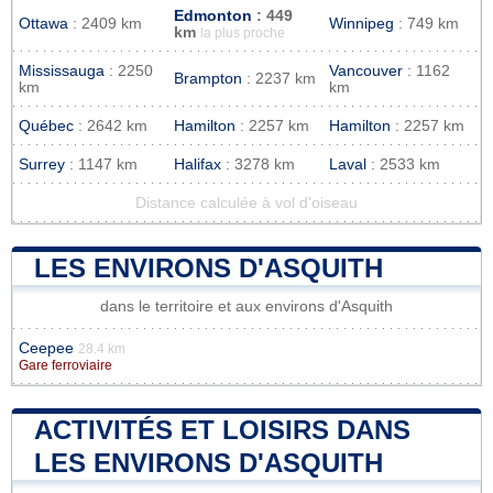
Edmonton
: 449
Ottawa
: 2409 km
Winnipeg
: 749 km
km
la plus proche
Mississauga
: 2250
Vancouver
: 1162
Brampton
: 2237 km
km
km
Québec
: 2642 km
Hamilton
: 2257 km
Hamilton
: 2257 km
Surrey
: 1147 km
Halifax
: 3278 km
Laval
: 2533 km
Distance calculée à vol d'oiseau
LES ENVIRONS D'ASQUITH
dans le territoire et aux environs d'Asquith
Ceepee
28.4 km
Gare ferroviaire
ACTIVITÉS ET LOISIRS DANS
LES ENVIRONS D'ASQUITH