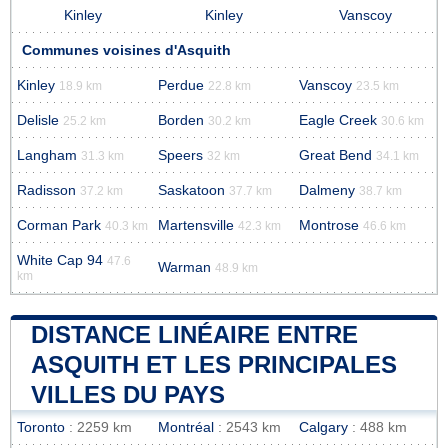
Kinley
Kinley
Vanscoy
Communes voisines d'Asquith
Kinley
Perdue
Vanscoy
18.9 km
22.8 km
23.5 km
Delisle
Borden
Eagle Creek
25.2 km
30.2 km
30.6 km
Langham
Speers
Great Bend
31.3 km
32 km
34.1 km
Radisson
Saskatoon
Dalmeny
37.2 km
37.7 km
38.7 km
Corman Park
Martensville
Montrose
40.3 km
42.3 km
46.6 km
White Cap 94
47.6
Warman
48.9 km
km
DISTANCE LINÉAIRE ENTRE
ASQUITH ET LES PRINCIPALES
VILLES DU PAYS
Toronto
: 2259 km
Montréal
: 2543 km
Calgary
: 488 km