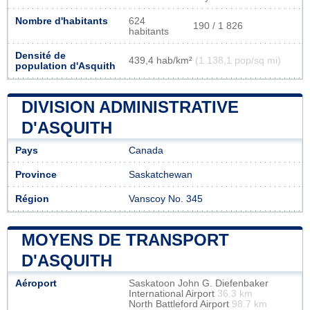
Nombre d'habitants
624
190 / 1 826
habitants
Densité de
439,4 hab/km²
(1 138,1 pop/sq mi)
population d'Asquith
DIVISION ADMINISTRATIVE
D'ASQUITH
Pays
Canada
Province
Saskatchewan
Région
Vanscoy No. 345
MOYENS DE TRANSPORT
D'ASQUITH
Aéroport
Saskatoon John G. Diefenbaker
International Airport
36.3 km
North Battleford Airport
98.7 km