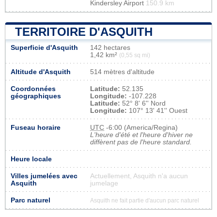
Kindersley Airport
150.9 km
TERRITOIRE D'ASQUITH
Superficie d'Asquith
142 hectares
1,42 km²
(0,55 sq mi)
Altitude d'Asquith
514 mètres d'altitude
Coordonnées
Latitude:
52.135
géographiques
Longitude:
-107.228
Latitude:
52° 8' 6'' Nord
Longitude:
107° 13' 41'' Ouest
Fuseau horaire
UTC
-6:00 (America/Regina)
L'heure d'été et l'heure d'hiver ne
diffèrent pas de l'heure standard.
Heure locale
Villes jumelées avec
Actuellement, Asquith n'a aucun
Asquith
jumelage
Parc naturel
Asquith ne fait partie d'aucun parc naturel