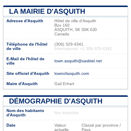
LA MAIRIE D'ASQUITH
Adresse d'Asquith
Hôtel de ville d'Asquith
Box 160
ASQUITH, SK S0K 0J0
Canada
Téléphone de l'hôtel
(306) 329-4341
de ville
International: +1 306-329-4341
E-Mail de l'hôtel de
town.asquith@sasktel.net
ville
Site officiel d'Asquith
townofasquith.com
Maire d'Asquith
Gail Erhart
DÉMOGRAPHIE D'ASQUITH
Nom des habitants
Non disponible
d'Asquith
Date
Valeur
Classé par province /
actuelle
Pays