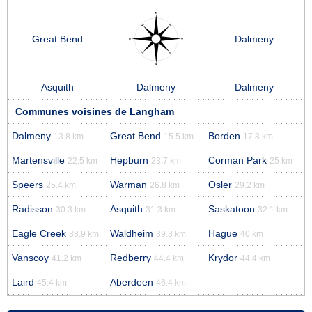
Great Bend
Dalmeny
Asquith
Dalmeny
Dalmeny
Communes voisines de Langham
Dalmeny
Great Bend
Borden
13.8 km
15.5 km
17.8 km
Martensville
Hepburn
Corman Park
22.5 km
23.7 km
25 km
Speers
Warman
Osler
25.4 km
26.8 km
29.2 km
Radisson
Asquith
Saskatoon
30.3 km
31.3 km
32.1 km
Eagle Creek
Waldheim
Hague
38.9 km
39.3 km
40 km
Vanscoy
Redberry
Krydor
41.2 km
44.4 km
44.4 km
Laird
Aberdeen
45.4 km
46.4 km