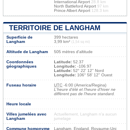
International Airport
28.8 km
North Battleford Airport
97 km
Prince Albert Airport
128.3 km
TERRITOIRE DE LANGHAM
Superficie de
399 hectares
Langham
3,99 km²
(1,54 sq mi)
Altitude de Langham
505 mètres d'altitude
Coordonnées
Latitude:
52.37
géographiques
Longitude:
-106.97
Latitude:
52° 22' 12'' Nord
Longitude:
106° 58' 12'' Ouest
Fuseau horaire
UTC
-6:00 (America/Regina)
L'heure d'été et l'heure d'hiver ne
diffèrent pas de l'heure standard.
Heure locale
Villes jumelées avec
Actuellement, Langham n'a aucun
Langham
jumelage
Commune homonyme
Langham, England, Royaume-Uni