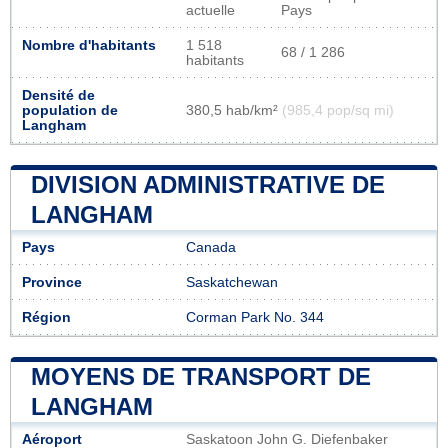
actuelle
Pays
Nombre d'habitants
1 518
68 / 1 286
habitants
Densité de
population de
380,5 hab/km²
(985,4 pop/sq mi)
Langham
DIVISION ADMINISTRATIVE DE
LANGHAM
Pays
Canada
Province
Saskatchewan
Région
Corman Park No. 344
MOYENS DE TRANSPORT DE
LANGHAM
Aéroport
Saskatoon John G. Diefenbaker