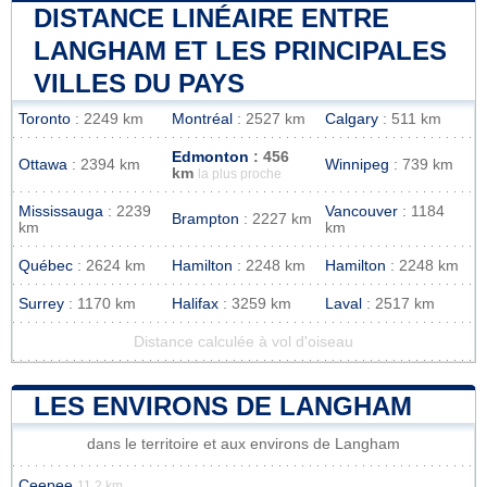
DISTANCE LINÉAIRE ENTRE
LANGHAM ET LES PRINCIPALES
VILLES DU PAYS
Toronto
: 2249 km
Montréal
: 2527 km
Calgary
: 511 km
Edmonton
: 456
Ottawa
: 2394 km
Winnipeg
: 739 km
km
la plus proche
Mississauga
: 2239
Vancouver
: 1184
Brampton
: 2227 km
km
km
Québec
: 2624 km
Hamilton
: 2248 km
Hamilton
: 2248 km
Surrey
: 1170 km
Halifax
: 3259 km
Laval
: 2517 km
Distance calculée à vol d'oiseau
LES ENVIRONS DE LANGHAM
dans le territoire et aux environs de Langham
Ceepee
11.2 km