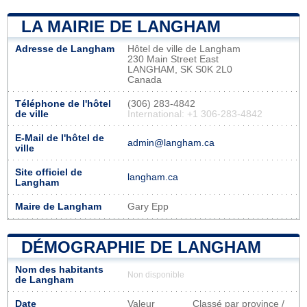
LA MAIRIE DE LANGHAM
Adresse de Langham
Hôtel de ville de Langham
230 Main Street East
LANGHAM, SK S0K 2L0
Canada
Téléphone de l'hôtel
(306) 283-4842
de ville
International: +1 306-283-4842
E-Mail de l'hôtel de
admin@langham.ca
ville
Site officiel de
langham.ca
Langham
Maire de Langham
Gary Epp
DÉMOGRAPHIE DE LANGHAM
Nom des habitants
Non disponible
de Langham
Date
Valeur
Classé par province /