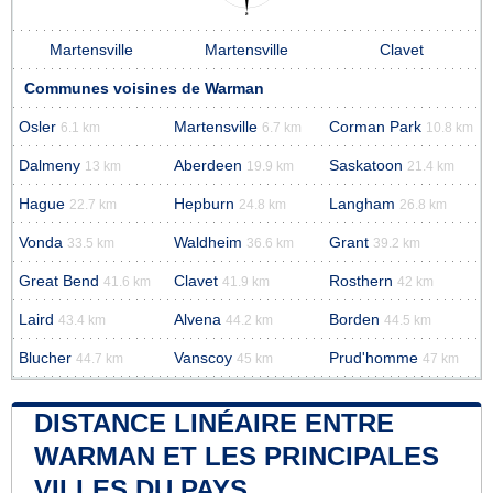
Martensville
Martensville
Clavet
Communes voisines de Warman
Osler
Martensville
Corman Park
6.1 km
6.7 km
10.8 km
Dalmeny
Aberdeen
Saskatoon
13 km
19.9 km
21.4 km
Hague
Hepburn
Langham
22.7 km
24.8 km
26.8 km
Vonda
Waldheim
Grant
33.5 km
36.6 km
39.2 km
Great Bend
Clavet
Rosthern
41.6 km
41.9 km
42 km
Laird
Alvena
Borden
43.4 km
44.2 km
44.5 km
Blucher
Vanscoy
Prud'homme
44.7 km
45 km
47 km
DISTANCE LINÉAIRE ENTRE
WARMAN ET LES PRINCIPALES
VILLES DU PAYS