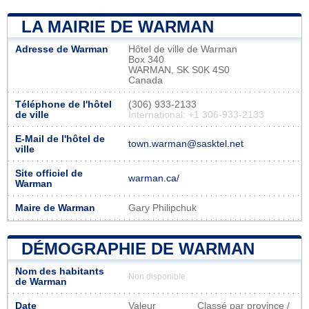
LA MAIRIE DE WARMAN
Adresse de Warman
Hôtel de ville de Warman
Box 340
WARMAN, SK S0K 4S0
Canada
Téléphone de l'hôtel
(306) 933-2133
de ville
International: +1 306-933-2133
E-Mail de l'hôtel de
town.warman@sasktel.net
ville
Site officiel de
warman.ca/
Warman
Maire de Warman
Gary Philipchuk
DÉMOGRAPHIE DE WARMAN
Nom des habitants
Non disponible
de Warman
Date
Valeur
Classé par province /