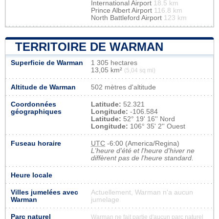
International Airport
18.5 km
Prince Albert Airport
116.8 km
North Battleford Airport
123 km
TERRITOIRE DE WARMAN
Superficie de Warman
1 305 hectares
13,05 km²
(5,04 sq mi)
Altitude de Warman
502 mètres d'altitude
Coordonnées
Latitude:
52.321
géographiques
Longitude:
-106.584
Latitude:
52° 19' 16'' Nord
Longitude:
106° 35' 2'' Ouest
Fuseau horaire
UTC
-6:00 (America/Regina)
L'heure d'été et l'heure d'hiver ne
diffèrent pas de l'heure standard.
Heure locale
Villes jumelées avec
Actuellement, Warman n'a aucun
Warman
jumelage
Parc naturel
Warman ne fait partie d'aucun parc naturel