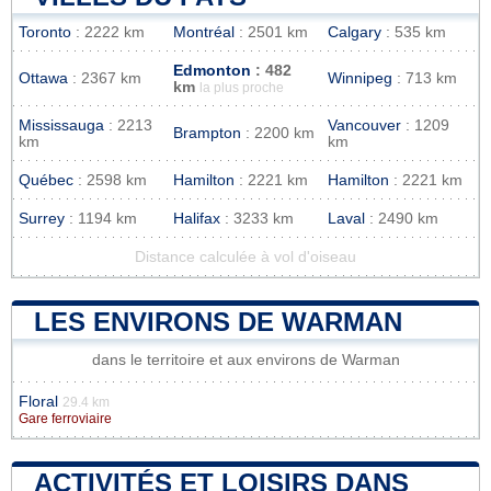
Toronto
: 2222 km
Montréal
: 2501 km
Calgary
: 535 km
Edmonton
: 482
Ottawa
: 2367 km
Winnipeg
: 713 km
km
la plus proche
Mississauga
: 2213
Vancouver
: 1209
Brampton
: 2200 km
km
km
Québec
: 2598 km
Hamilton
: 2221 km
Hamilton
: 2221 km
Surrey
: 1194 km
Halifax
: 3233 km
Laval
: 2490 km
Distance calculée à vol d'oiseau
LES ENVIRONS DE WARMAN
dans le territoire et aux environs de Warman
Floral
29.4 km
Gare ferroviaire
ACTIVITÉS ET LOISIRS DANS