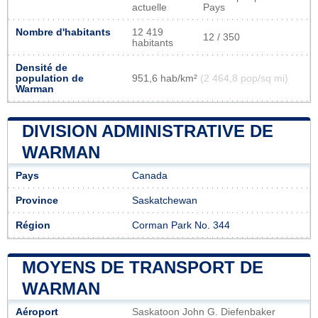
actuelle
Pays
Nombre d'habitants
12 419
12 / 350
habitants
Densité de
population de
951,6 hab/km²
(2 464,8 pop/sq mi)
Warman
DIVISION ADMINISTRATIVE DE
WARMAN
Pays
Canada
Province
Saskatchewan
Région
Corman Park No. 344
MOYENS DE TRANSPORT DE
WARMAN
Aéroport
Saskatoon John G. Diefenbaker