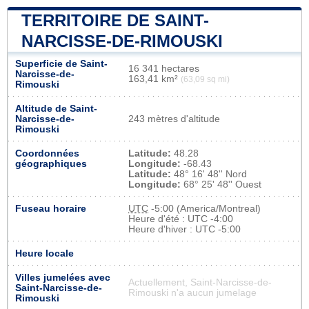
TERRITOIRE DE SAINT-
NARCISSE-DE-RIMOUSKI
Superficie de Saint-
16 341 hectares
Narcisse-de-
163,41 km²
(63,09 sq mi)
Rimouski
Altitude de Saint-
Narcisse-de-
243 mètres d'altitude
Rimouski
Coordonnées
Latitude:
48.28
géographiques
Longitude:
-68.43
Latitude:
48° 16' 48'' Nord
Longitude:
68° 25' 48'' Ouest
Fuseau horaire
UTC
-5:00 (America/Montreal)
Heure d'été : UTC -4:00
Heure d'hiver : UTC -5:00
Heure locale
Villes jumelées avec
Actuellement, Saint-Narcisse-de-
Saint-Narcisse-de-
Rimouski n'a aucun jumelage
Rimouski