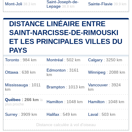
Saint-Joseph-de-
Mont-Joli
Sainte-Flavie
38.3 km
39.9 km
Lepage
38.8 km
DISTANCE LINÉAIRE ENTRE
SAINT-NARCISSE-DE-RIMOUSKI
ET LES PRINCIPALES VILLES DU
PAYS
Toronto
: 984 km
Montréal
: 502 km
Calgary
: 3250 km
Edmonton
: 3161
Ottawa
: 638 km
Winnipeg
: 2088 km
km
Mississauga
: 1011
Vancouver
: 3924
Brampton
: 1013 km
km
km
Québec
: 266 km
la
Hamilton
: 1048 km
Hamilton
: 1048 km
plus proche
Surrey
: 3909 km
Halifax
: 549 km
Laval
: 503 km
Distance calculée à vol d'oiseau