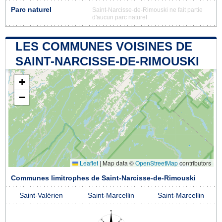
Parc naturel
Saint-Narcisse-de-Rimouski ne fait partie
d'aucun parc naturel
LES COMMUNES VOISINES DE
SAINT-NARCISSE-DE-RIMOUSKI
+
−
Leaflet
|
Map data ©
OpenStreetMap
contributors
Communes limitrophes de Saint-Narcisse-de-Rimouski
Saint-Valérien
Saint-Marcellin
Saint-Marcellin