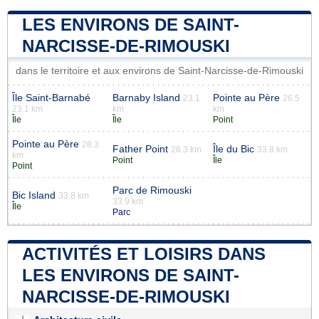
LES ENVIRONS DE SAINT-
NARCISSE-DE-RIMOUSKI
dans le territoire et aux environs de Saint-Narcisse-de-Rimouski
Île Saint-Barnabé
Barnaby Island
Pointe au Père
23.1
26.5
23.1 km
km
km
Île
Île
Point
Pointe au Père
28.3
Father Point
Île du Bic
28.3 km
33.8 km
km
Point
Île
Point
Parc de Rimouski
Bic Island
33.8 km
33.9 km
Île
Parc
ACTIVITÉS ET LOISIRS DANS
LES ENVIRONS DE SAINT-
NARCISSE-DE-RIMOUSKI