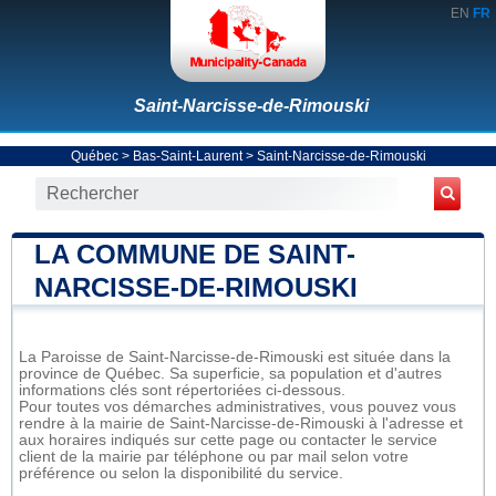
EN
FR
Saint-Narcisse-de-Rimouski
Québec
>
Bas-Saint-Laurent
>
Saint-Narcisse-de-Rimouski
LA COMMUNE DE SAINT-
NARCISSE-DE-RIMOUSKI
La Paroisse de Saint-Narcisse-de-Rimouski est située dans la
province de Québec. Sa superficie, sa population et d'autres
informations clés sont répertoriées ci-dessous.
Pour toutes vos démarches administratives, vous pouvez vous
rendre à la mairie de Saint-Narcisse-de-Rimouski à l'adresse et
aux horaires indiqués sur cette page ou contacter le service
client de la mairie par téléphone ou par mail selon votre
préférence ou selon la disponibilité du service.