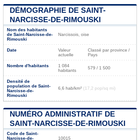
DÉMOGRAPHIE DE SAINT-
NARCISSE-DE-RIMOUSKI
Nom des habitants
de Saint-Narcisse-de-
Narcissois, oise
Rimouski
Date
Valeur
Classé par province /
actuelle
Pays
Nombre d'habitants
1 084
579 / 1 500
habitants
Densité de
population de Saint-
6,6 hab/km²
(17,2 pop/sq mi)
Narcisse-de-
Rimouski
NUMÉRO ADMINISTRATIF DE
SAINT-NARCISSE-DE-RIMOUSKI
Code de Saint-
Narcisse-de-
10015