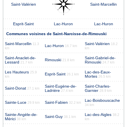
Saint-Valérien
Saint-Marcellin
Esprit-Saint
Lac-Huron
Lac-Huron
Communes voisines de Saint-Narcisse-de-Rimouski
Saint-Marcellin
Saint-Valérien
11.3
18.2
Lac-Huron
16.7 km
km
km
Saint-Anaclet-de-
Saint-Gabriel-de-
Rimouski
21.8 km
Lessard
Rimouski
21.7 km
24.7 km
Les Hauteurs
Lac-des-Eaux-
25.9
Esprit-Saint
26.1 km
Mortes
km
26.5 km
Saint-Eugène-de-
Saint-Charles-
Saint-Donat
27.1 km
Ladrière
Garnier
27.4 km
28.9 km
Lac-Boisbouscache
Sainte-Luce
Saint-Fabien
29.9 km
32.2 km
34 km
Sainte-Angèle-de-
Lac-des-Aigles
38.2
Saint-Guy
38.1 km
Mérici
38 km
km