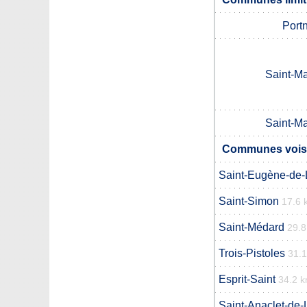
Port
Saint-M
Saint-M
Communes voisi
Saint-Eugène-de-
Saint-Simon
17.6 
Saint-Médard
29.
Trois-Pistoles
31.
Esprit-Saint
34.2 
Saint-Anaclet-de-