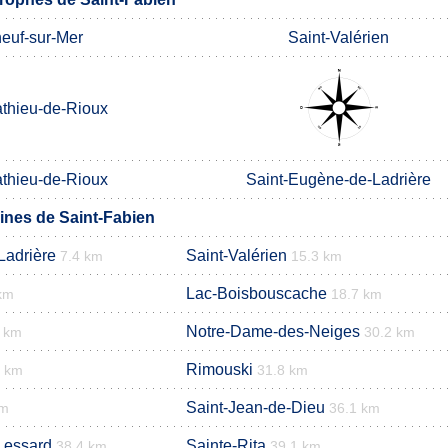
neuf-sur-Mer
Saint-Valérien
athieu-de-Rioux
athieu-de-Rioux
Saint-Eugène-de-Ladrière
nes de Saint-Fabien
Ladrière
Saint-Valérien
7.4 km
15.3 km
Lac-Boisbouscache
km
18.7 km
Notre-Dame-des-Neiges
8 km
30.2 km
Rimouski
1 km
31.8 km
Saint-Jean-de-Dieu
km
36.1 km
Lessard
Sainte-Rita
38.4 km
39.1 km