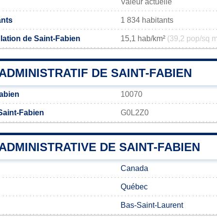
Valeur actuelle
ants
1 834 habitants
lation de Saint-Fabien
15,1 hab/km²
(39,2 pop/sq m
DMINISTRATIF DE SAINT-FABIEN
abien
10070
Saint-Fabien
G0L2Z0
 ADMINISTRATIVE DE SAINT-FABIEN
Canada
Québec
Bas-Saint-Laurent