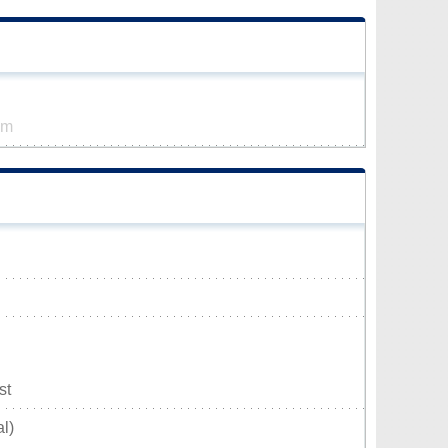
km
st
l)