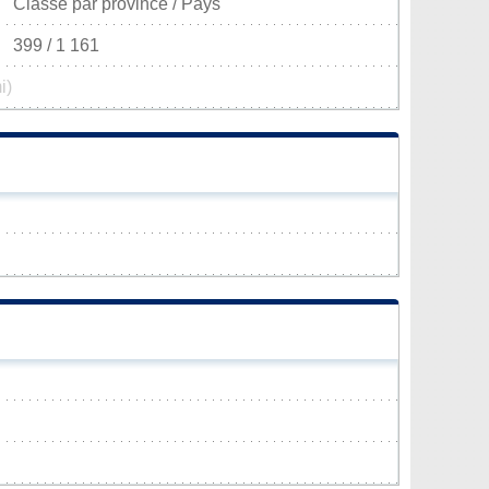
Classé par province / Pays
399 / 1 161
i)