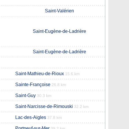
Saint-Valérien
Saint-Eugène-de-Ladrière
Saint-Eugène-de-Ladrière
Saint-Mathieu-de-Rioux
15.6 km
Sainte-Françoise
26.8 km
Saint-Guy
30.3 km
Saint-Narcisse-de-Rimouski
32.2 km
Lac-des-Aigles
37.8 km
Portneuf-sur-Mer
39.2 km