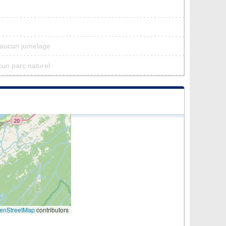
a aucun jumelage
cun parc naturel
enStreetMap
contributors