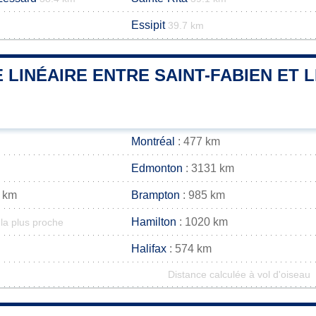
Essipit
39.7 km
 LINÉAIRE ENTRE SAINT-FABIEN ET L
Montréal
: 477 km
Edmonton
: 3131 km
 km
Brampton
: 985 km
Hamilton
: 1020 km
la plus proche
Halifax
: 574 km
Distance calculée à vol d'oiseau