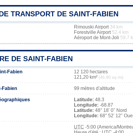
DE TRANSPORT DE SAINT-FABIEN
Rimouski Airport
34 km
Forestville Airport
52.4 km
Aéroport de Mont-Joli
59.7 
RE DE SAINT-FABIEN
int-Fabien
12 120 hectares
121,20 km²
(46,80 sq mi)
t-Fabien
99 mètres d'altitude
éographiques
Latitude:
48.3
Longitude:
-68.87
Latitude:
48° 18' 0'' Nord
Longitude:
68° 52' 12'' Oue
UTC
-5:00 (America/Montrea
Heure d'été : UTC -4:00