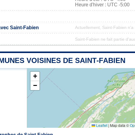
Heure d'hiver : UTC -5:00
avec Saint-Fabien
Actuellement, Saint-Fabien n'
Saint-Fabien ne fait partie d'au
UNES VOISINES DE SAINT-FABIEN
+
−
Leaflet
|
Map data ©
Op
rophes de Saint-Fabien