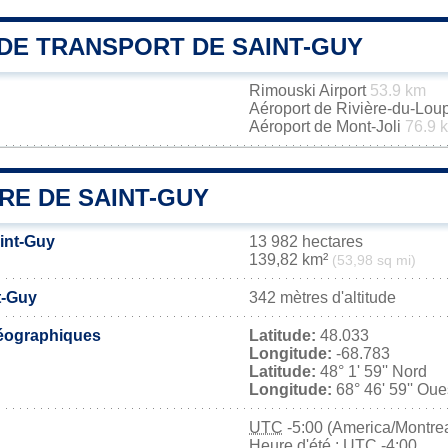
DE TRANSPORT DE SAINT-GUY
Rimouski Airport
53.9 km
Aéroport de Rivière-du-Lou
Aéroport de Mont-Joli
76.9 
RE DE SAINT-GUY
aint-Guy
13 982 hectares
139,82 km²
(53,98 sq mi)
t-Guy
342 mètres d'altitude
éographiques
Latitude:
48.033
Longitude:
-68.783
Latitude:
48° 1' 59'' Nord
Longitude:
68° 46' 59'' Oue
UTC
-5:00 (America/Montrea
Heure d'été : UTC -4:00