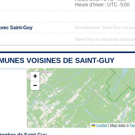
Heure d'hiver : UTC -5:00
avec Saint-Guy
Actuellement, Saint-Guy n'a a
Saint-Guy ne fait partie d'aucu
MUNES VOISINES DE SAINT-GUY
+
−
Leaflet
|
Map data ©
Op
rophes de Saint-Guy