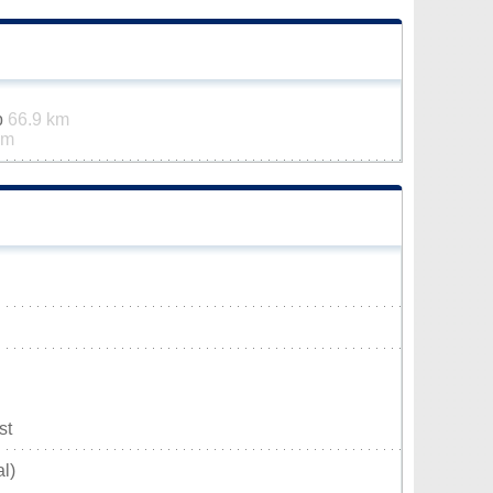
p
66.9 km
km
st
l)