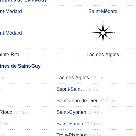
nt-Médard
Saint-Médard
nt-Médard
inte-Rita
Lac-des-Aigles
nes de Saint-Guy
Lac-des-Aigles
km
9.3 km
Esprit-Saint
m
16.5 km
Saint-Jean-de-Dieu
20.2 km
-Rioux
Saint-Cyprien
22.4 km
22.9 km
Saint-Simon
9 km
27.2 km
Trois-Pistoles
 km
31.2 km