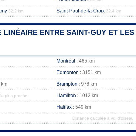
Lamy
Saint-Paul-de-la-Croix
32.2 km
32.4 km
 LINÉAIRE ENTRE SAINT-GUY ET LES
Montréal
: 465 km
Edmonton
: 3151 km
 km
Brampton
: 978 km
Hamilton
: 1012 km
la plus proche
Halifax
: 549 km
Distance calculée à vol d'oiseau