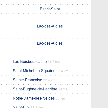
Esprit-Saint
Lac-des-Aigles
Lac-des-Aigles
Lac-Boisbouscache
11.7 km
Saint-Michel-du-Squatec
17.4 km
Sainte-Françoise
22.4 km
Saint-Eugène-de-Ladrière
24.2 km
Notre-Dame-des-Neiges
30 km
Saint-Éloi
31.3 km