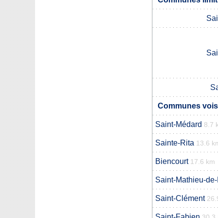
Sai
Sai
Sa
Communes voisi
Saint-Médard
8.7 
Sainte-Rita
13.6 k
Biencourt
17.6 km
Saint-Mathieu-de
Saint-Clément
26.
Saint-Fabien
30.3