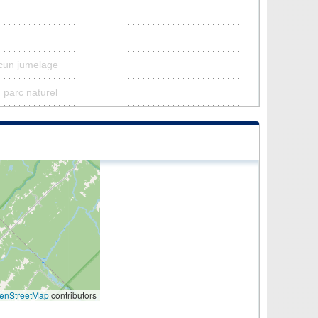
ucun jumelage
n parc naturel
enStreetMap
contributors