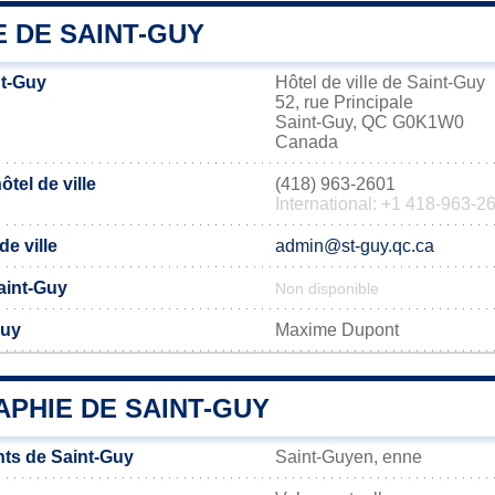
E DE SAINT-GUY
nt-Guy
Hôtel de ville de Saint-Guy
52, rue Principale
Saint-Guy, QC G0K1W0
Canada
tel de ville
(418) 963-2601
International: +1 418-963-2
de ville
admin@st-guy.qc.ca
Saint-Guy
Non disponible
Guy
Maxime Dupont
PHIE DE SAINT-GUY
ts de Saint-Guy
Saint-Guyen, enne