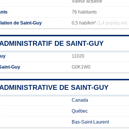
Valeur actuelle
ants
76 habitants
lation de Saint-Guy
0,5 hab/km²
(1,4 pop/sq mi)
ADMINISTRATIF DE SAINT-GUY
Guy
11020
Saint-Guy
G0K1W0
 ADMINISTRATIVE DE SAINT-GUY
Canada
Québec
Bas-Saint-Laurent