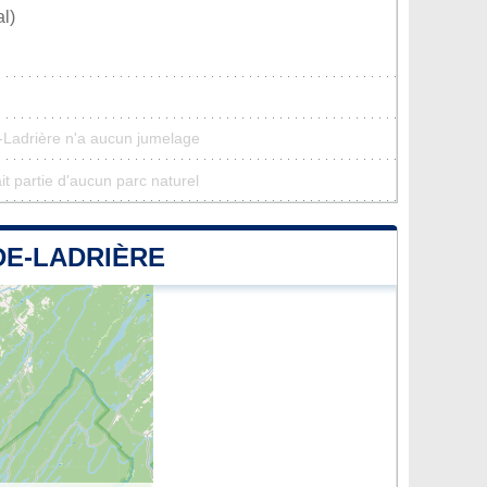
l)
-Ladrière n'a aucun jumelage
t partie d'aucun parc naturel
DE-LADRIÈRE