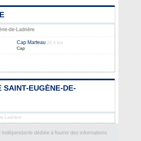
E
gène-de-Ladrière
Cap Marteau
26.4 km
Cap
E SAINT-EUGÈNE-DE-
de-Ladrière
 indépendante dédiée à fournir des informations