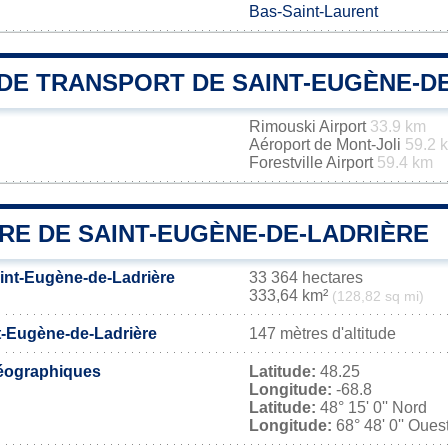
Bas-Saint-Laurent
DE TRANSPORT DE SAINT-EUGÈNE-D
Rimouski Airport
33.9 km
Aéroport de Mont-Joli
59.2 
Forestville Airport
59.4 km
RE DE SAINT-EUGÈNE-DE-LADRIÈRE
aint-Eugène-de-Ladrière
33 364 hectares
333,64 km²
(128,82 sq mi)
nt-Eugène-de-Ladrière
147 mètres d'altitude
éographiques
Latitude:
48.25
Longitude:
-68.8
Latitude:
48° 15' 0'' Nord
Longitude:
68° 48' 0'' Oues