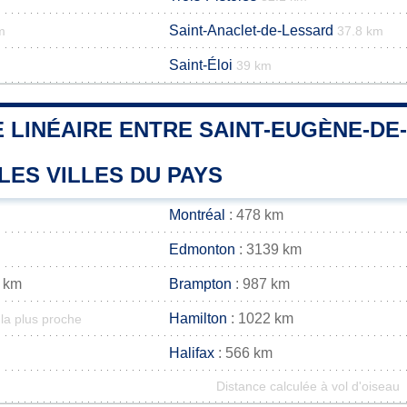
Saint-Anaclet-de-Lessard
m
37.8 km
Saint-Éloi
39 km
 LINÉAIRE ENTRE SAINT-EUGÈNE-DE
LES VILLES DU PAYS
Montréal
: 478 km
Edmonton
: 3139 km
 km
Brampton
: 987 km
Hamilton
: 1022 km
la plus proche
Halifax
: 566 km
Distance calculée à vol d'oiseau