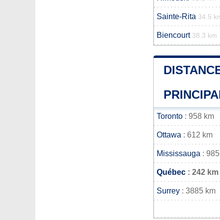
Sainte-Rita
34.5 k
Biencourt
38.3 km
DISTANCE
PRINCIPA
Toronto
: 958 km
Ottawa
: 612 km
Mississauga
: 985
Québec
: 242 km
Surrey
: 3885 km