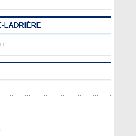
E-LADRIÈRE
km
t