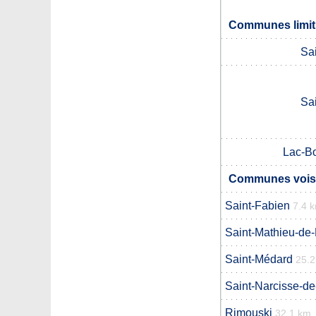
Communes limit
Sa
Sa
Lac-B
Communes voisi
Saint-Fabien
7.4 
Saint-Mathieu-de
Saint-Médard
25.
Saint-Narcisse-d
Rimouski
32.1 km