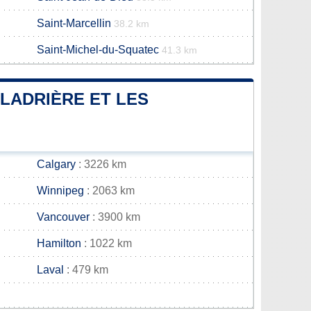
Saint-Marcellin
38.2 km
Saint-Michel-du-Squatec
41.3 km
-LADRIÈRE ET LES
Calgary
: 3226 km
Winnipeg
: 2063 km
Vancouver
: 3900 km
Hamilton
: 1022 km
Laval
: 479 km