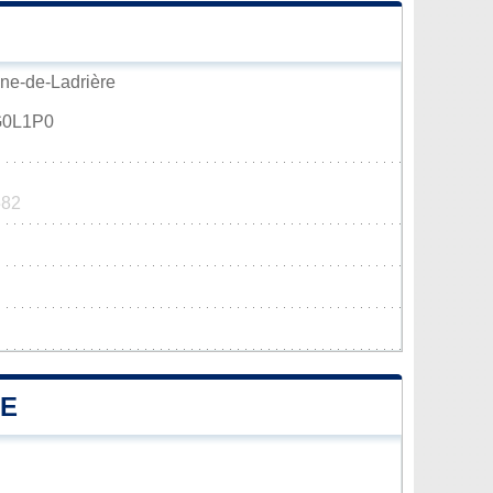
ène-de-Ladrière
 G0L1P0
582
RE