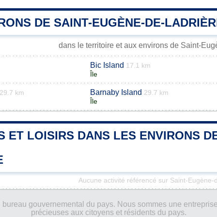
IRONS DE SAINT-EUGÈNE-DE-LADRIÈR
dans le territoire et aux environs de Saint-Eu
Bic Island
17.1 km
Île
Barnaby Island
29.7 km
29.7 km
Île
S ET LOISIRS DANS LES ENVIRONS D
E
Aucune activité référencé sur Saint-Eugène-
ucun bureau gouvernemental du pays. Nous sommes une entreprise
précieuses aux citoyens et résidents du pays.