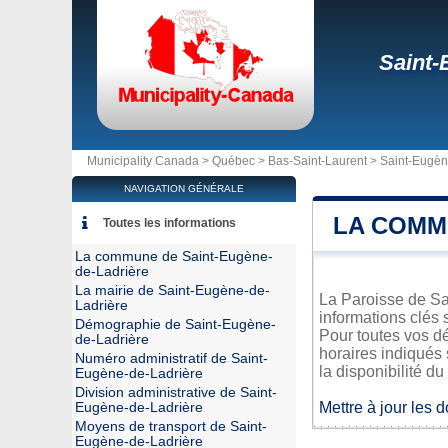
Saint-
Municipality Canada >
Québec
>
Bas-Saint-Laurent
>
Saint-Eugèn
NAVIGATION GÉNÉRALE
LA COMM
Toutes les informations
La commune de Saint-Eugène-
de-Ladrière
La mairie de Saint-Eugène-de-
La Paroisse de Sa
Ladrière
informations clés 
Démographie de Saint-Eugène-
Pour toutes vos d
de-Ladrière
horaires indiqués 
Numéro administratif de Saint-
la disponibilité du
Eugène-de-Ladrière
Division administrative de Saint-
Mettre à jour les 
Eugène-de-Ladrière
Moyens de transport de Saint-
Eugène-de-Ladrière