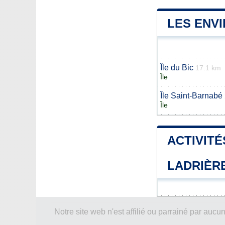
LES ENV
Île du Bic
17.1 km
Île
Île Saint-Barnabé
Île
ACTIVITÉ
LADRIÈR
Notre site web n'est affilié ou parrainé par a