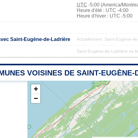
UTC
-5:00 (America/Montrea
Heure d'été : UTC -4:00
Heure d'hiver : UTC -5:00
 avec Saint-Eugène-de-Ladrière
Actuellement, Saint-Eugène-de
Saint-Eugène-de-Ladrière ne fai
MUNES VOISINES DE SAINT-EUGÈNE-
+
−