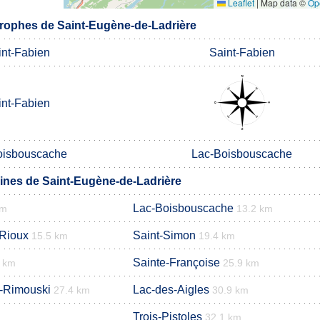
Leaflet
|
Map data ©
Op
rophes de Saint-Eugène-de-Ladrière
int-Fabien
Saint-Fabien
int-Fabien
oisbouscache
Lac-Boisbouscache
nes de Saint-Eugène-de-Ladrière
Lac-Boisbouscache
km
13.2 km
-Rioux
Saint-Simon
15.5 km
19.4 km
Sainte-Françoise
2 km
25.9 km
e-Rimouski
Lac-des-Aigles
27.4 km
30.9 km
Trois-Pistoles
32.1 km