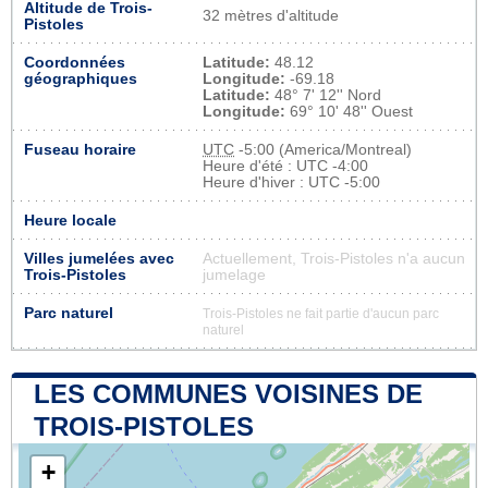
Altitude de Trois-
32 mètres d'altitude
Pistoles
Coordonnées
Latitude:
48.12
géographiques
Longitude:
-69.18
Latitude:
48° 7' 12'' Nord
Longitude:
69° 10' 48'' Ouest
Fuseau horaire
UTC
-5:00 (America/Montreal)
Heure d'été : UTC -4:00
Heure d'hiver : UTC -5:00
Heure locale
Villes jumelées avec
Actuellement, Trois-Pistoles n'a aucun
Trois-Pistoles
jumelage
Parc naturel
Trois-Pistoles ne fait partie d'aucun parc
naturel
LES COMMUNES VOISINES DE
TROIS-PISTOLES
+