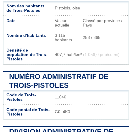
Nom des habitants
Pistolois, oise
de Trois-Pistoles
Date
Valeur
Classé par province /
actuelle
Pays
Nombre d'habitants
3 115
258 / 865
habitants
Densité de
population de Trois-
407,7 hab/km²
(1 056,0 pop/sq mi)
Pistoles
NUMÉRO ADMINISTRATIF DE
TROIS-PISTOLES
Code de Trois-
11040
Pistoles
Code postal de Trois-
G0L4K0
Pistoles
DIVISION ADMINISTRATIVE DE