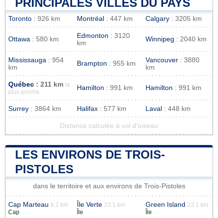
PRINCIPALES VILLES DU PAYS
Toronto
: 926 km
Montréal
: 447 km
Calgary
: 3205 km
Edmonton
: 3120
Ottawa
: 580 km
Winnipeg
: 2040 km
km
Mississauga
: 954
Vancouver
: 3880
Brampton
: 955 km
km
km
Québec
: 211 km
la
Hamilton
: 991 km
Hamilton
: 991 km
plus proche
Surrey
: 3864 km
Halifax
: 577 km
Laval
: 448 km
Distance calculée à vol d'oiseau
LES ENVIRONS DE TROIS-
PISTOLES
dans le territoire et aux environs de Trois-Pistoles
Cap Marteau
Île Verte
Green Island
6.2 km
23.1 km
23.1 km
Cap
Île
Île