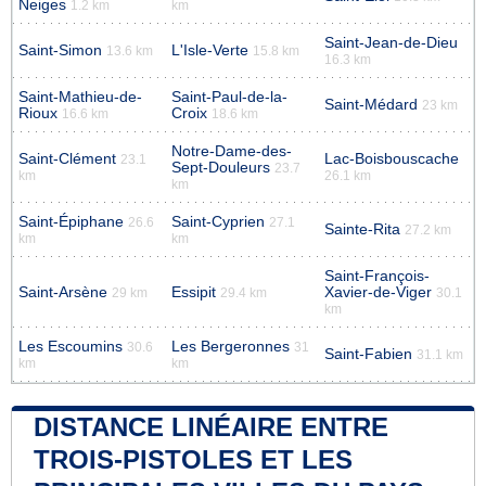
Neiges
1.2 km
km
Saint-Jean-de-Dieu
Saint-Simon
L'Isle-Verte
13.6 km
15.8 km
16.3 km
Saint-Mathieu-de-
Saint-Paul-de-la-
Saint-Médard
23 km
Rioux
Croix
16.6 km
18.6 km
Notre-Dame-des-
Saint-Clément
Lac-Boisbouscache
23.1
Sept-Douleurs
23.7
km
26.1 km
km
Saint-Épiphane
Saint-Cyprien
26.6
27.1
Sainte-Rita
27.2 km
km
km
Saint-François-
Saint-Arsène
Essipit
Xavier-de-Viger
29 km
29.4 km
30.1
km
Les Escoumins
Les Bergeronnes
30.6
31
Saint-Fabien
31.1 km
km
km
DISTANCE LINÉAIRE ENTRE
TROIS-PISTOLES ET LES