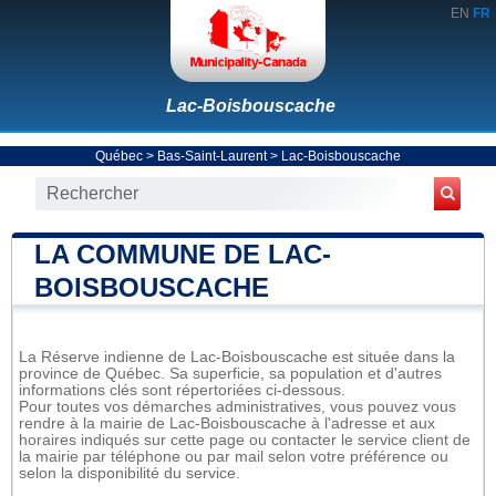
EN
FR
Lac-Boisbouscache
Québec
>
Bas-Saint-Laurent
>
Lac-Boisbouscache
LA COMMUNE DE LAC-
BOISBOUSCACHE
La Réserve indienne de Lac-Boisbouscache est située dans la
province de Québec. Sa superficie, sa population et d'autres
informations clés sont répertoriées ci-dessous.
Pour toutes vos démarches administratives, vous pouvez vous
rendre à la mairie de Lac-Boisbouscache à l'adresse et aux
horaires indiqués sur cette page ou contacter le service client de
la mairie par téléphone ou par mail selon votre préférence ou
selon la disponibilité du service.