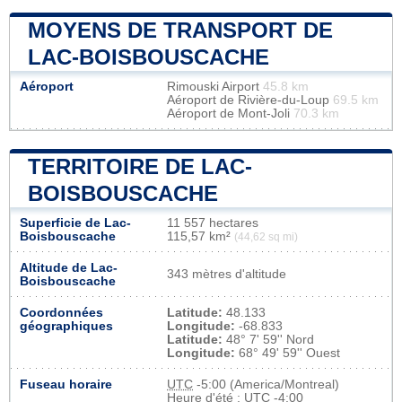
MOYENS DE TRANSPORT DE
LAC-BOISBOUSCACHE
Aéroport
Rimouski Airport
45.8 km
Aéroport de Rivière-du-Loup
69.5 km
Aéroport de Mont-Joli
70.3 km
TERRITOIRE DE LAC-
BOISBOUSCACHE
Superficie de Lac-
11 557 hectares
Boisbouscache
115,57 km²
(44,62 sq mi)
Altitude de Lac-
343 mètres d'altitude
Boisbouscache
Coordonnées
Latitude:
48.133
géographiques
Longitude:
-68.833
Latitude:
48° 7' 59'' Nord
Longitude:
68° 49' 59'' Ouest
Fuseau horaire
UTC
-5:00 (America/Montreal)
Heure d'été : UTC -4:00