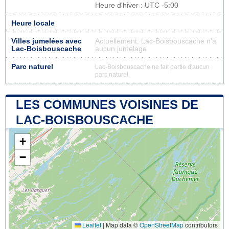
Heure d'hiver : UTC -5:00
Heure locale
Villes jumelées avec
Actuellement, Lac-Boisbouscache n'a
Lac-Boisbouscache
aucun jumelage
Parc naturel
Lac-Boisbouscache ne fait partie d'aucun
parc naturel
LES COMMUNES VOISINES DE
LAC-BOISBOUSCACHE
+
−
Leaflet
|
Map data ©
OpenStreetMap
contributors