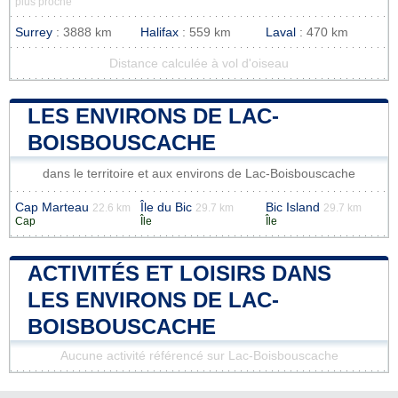
plus proche
Surrey
: 3888 km
Halifax
: 559 km
Laval
: 470 km
Distance calculée à vol d'oiseau
LES ENVIRONS DE LAC-
BOISBOUSCACHE
dans le territoire et aux environs de Lac-Boisbouscache
Cap Marteau
Île du Bic
Bic Island
22.6 km
29.7 km
29.7 km
Cap
Île
Île
ACTIVITÉS ET LOISIRS DANS
LES ENVIRONS DE LAC-
BOISBOUSCACHE
Aucune activité référencé sur Lac-Boisbouscache