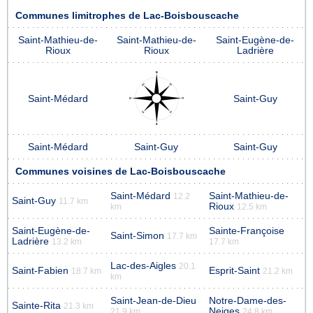
Communes limitrophes de Lac-Boisbouscache
Saint-Mathieu-de-
Saint-Mathieu-de-
Saint-Eugène-de-
Rioux
Rioux
Ladrière
Saint-Médard
Saint-Guy
Saint-Médard
Saint-Guy
Saint-Guy
Communes voisines de Lac-Boisbouscache
Saint-Médard
Saint-Mathieu-de-
12.2
Saint-Guy
11.7 km
Rioux
km
12.5 km
Saint-Eugène-de-
Sainte-Françoise
Saint-Simon
17.7 km
Ladrière
13.2 km
17.7 km
Lac-des-Aigles
20.1
Saint-Fabien
Esprit-Saint
18.7 km
21.2 km
km
Saint-Jean-de-Dieu
Notre-Dame-des-
Sainte-Rita
21.3 km
Neiges
21.9 km
24.8 km