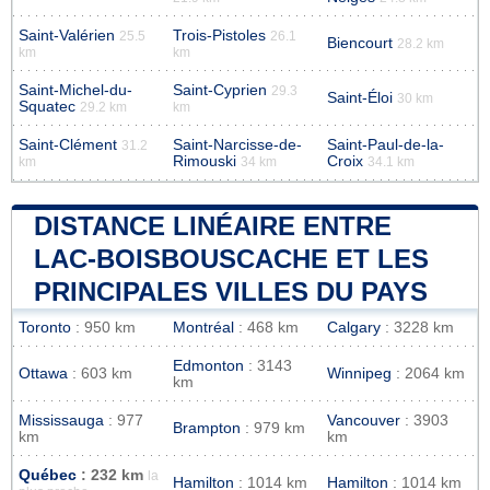
Saint-Valérien
Trois-Pistoles
25.5
26.1
Biencourt
28.2 km
km
km
Saint-Michel-du-
Saint-Cyprien
29.3
Saint-Éloi
30 km
Squatec
29.2 km
km
Saint-Clément
Saint-Narcisse-de-
Saint-Paul-de-la-
31.2
Rimouski
Croix
km
34 km
34.1 km
DISTANCE LINÉAIRE ENTRE
LAC-BOISBOUSCACHE ET LES
PRINCIPALES VILLES DU PAYS
Toronto
: 950 km
Montréal
: 468 km
Calgary
: 3228 km
Edmonton
: 3143
Ottawa
: 603 km
Winnipeg
: 2064 km
km
Mississauga
: 977
Vancouver
: 3903
Brampton
: 979 km
km
km
Québec
: 232 km
la
Hamilton
: 1014 km
Hamilton
: 1014 km