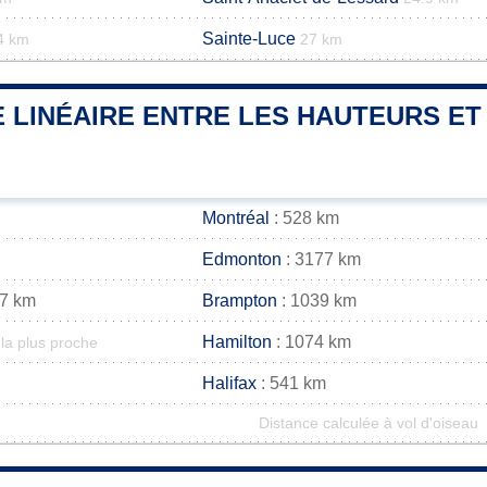
Sainte-Luce
4 km
27 km
 LINÉAIRE ENTRE LES HAUTEURS ET 
Montréal
: 528 km
Edmonton
: 3177 km
37 km
Brampton
: 1039 km
Hamilton
: 1074 km
la plus proche
Halifax
: 541 km
Distance calculée à vol d'oiseau