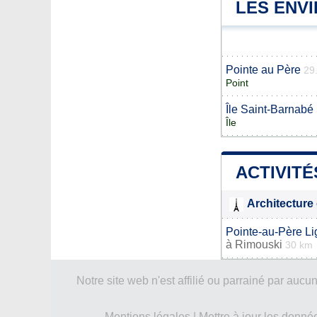
LES ENV
Pointe au Père
29
Point
Île Saint-Barnabé
Île
ACTIVITÉ
Architecture 
Pointe-au-Père Li
à
Rimouski
30 km
Notre site web n'est affilié ou parrainé par a
Mentions légales
|
Mettre à jour les donné