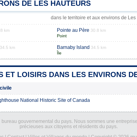
IRONS DE LES HAUTEURS
dans le territoire et aux environs de Le
Pointe au Père
.8 km
30.8 km
Point
Barnaby Island
34.5 km
34.5 km
Île
S ET LOISIRS DANS LES ENVIRONS 
civile
ghthouse National Historic Site of Canada
ucun bureau gouvernemental du pays. Nous sommes une entreprise
précieuses aux citoyens et résidents du pays.
es
|
Contact
|
Villes et Villages du monde
| Copyright © 2026 mun