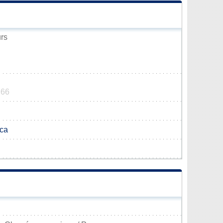
urs
266
.ca