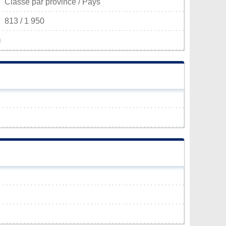
Classé par province / Pays
813 / 1 950
)