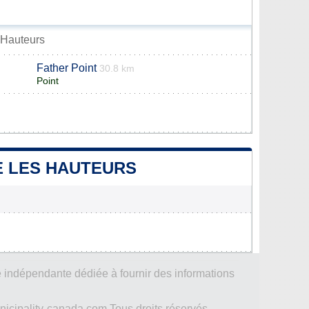
s Hauteurs
Father Point
30.8 km
Point
DE LES HAUTEURS
 indépendante dédiée à fournir des informations
icipality-canada.com Tous droits réservés