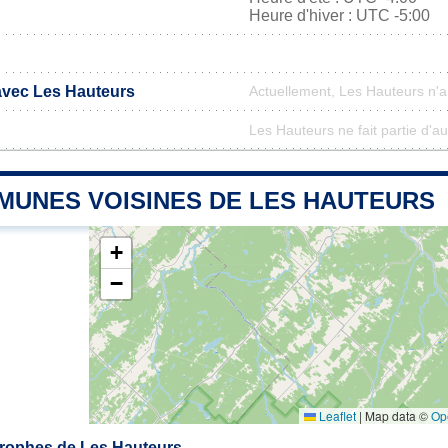
Heure d'hiver : UTC -5:00
 avec Les Hauteurs
Actuellement, Les Hauteurs n'
Les Hauteurs ne fait partie d'a
MUNES VOISINES DE LES HAUTEURS
+
−
Leaflet
|
Map data ©
Op
rophes de Les Hauteurs