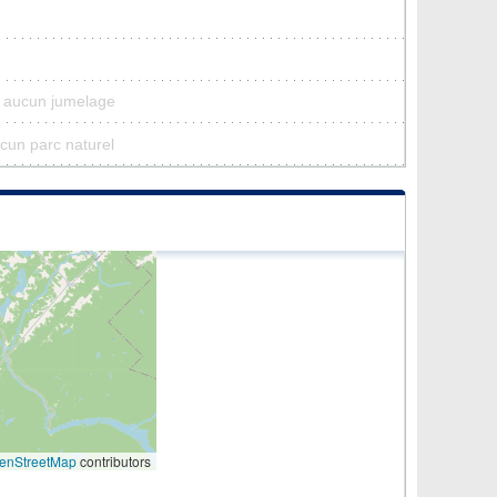
a aucun jumelage
ucun parc naturel
enStreetMap
contributors