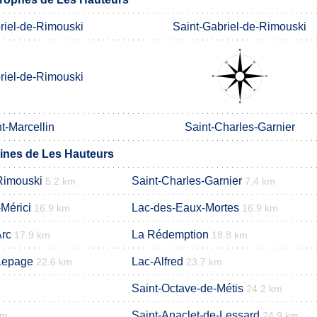
riel-de-Rimouski
Saint-Gabriel-de-Rimouski
riel-de-Rimouski
t-Marcellin
Saint-Charles-Garnier
nes de Les Hauteurs
Rimouski
Saint-Charles-Garnier
5.2 km
7.4 km
Mérici
Lac-des-Eaux-Mortes
16.9 km
16.9 km
Arc
La Rédemption
17.9 km
18.8 km
Lepage
Lac-Alfred
22.6 km
23.7 km
Saint-Octave-de-Métis
24.2 km
Saint-Anaclet-de-Lessard
km
24.9 km