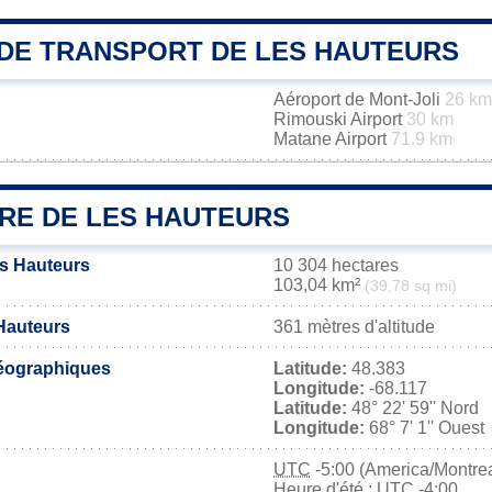
DE TRANSPORT DE LES HAUTEURS
Aéroport de Mont-Joli
26 km
Rimouski Airport
30 km
Matane Airport
71.9 km
IRE DE LES HAUTEURS
es Hauteurs
10 304 hectares
103,04 km²
(39,78 sq mi)
 Hauteurs
361 mètres d'altitude
éographiques
Latitude:
48.383
Longitude:
-68.117
Latitude:
48° 22' 59'' Nord
Longitude:
68° 7' 1'' Ouest
UTC
-5:00 (America/Montrea
Heure d'été : UTC -4:00