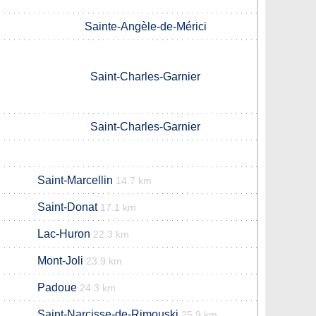
Sainte-Angèle-de-Mérici
Saint-Charles-Garnier
Saint-Charles-Garnier
Saint-Marcellin
14.7 km
Saint-Donat
17.1 km
Lac-Huron
22.3 km
Mont-Joli
23.9 km
Padoue
24.3 km
Saint-Narcisse-de-Rimouski
25.9 km