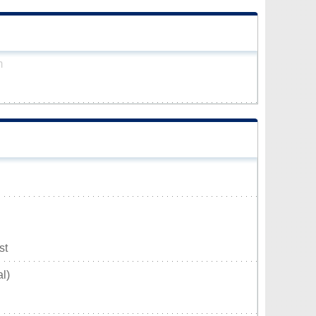
m
st
l)