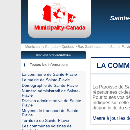
Sainte
Municipality Canada >
Québec
>
Bas-Saint-Laurent
>
Sainte-Flavi
NAVIGATION GÉNÉRALE
LA COMM
Toutes les informations
La commune de Sainte-Flavie
La mairie de Sainte-Flavie
Démographie de Sainte-Flavie
La Paroisse de Sai
Numéro administratif de Sainte-
répertoriées ci-de
Flavie
Pour toutes vos dé
Division administrative de Sainte-
indiqués sur cette
Flavie
disponibilité du se
Moyens de transport de Sainte-
Flavie
Mettre à jour les 
Territoire de Sainte-Flavie
Les communes voisines de