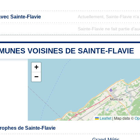
avec Sainte-Flavie
Actuellement, Sainte-Flavie n'
Sainte-Flavie ne fait partie d'a
UNES VOISINES DE SAINTE-FLAVIE
+
−
Leaflet
|
Map data ©
Op
ophes de Sainte-Flavie
Grand-Métis