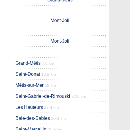
Mont-Joli
Mont-Joli
Grand-Métis
7.6 km
Saint-Donat
13.2 km
Métis-sur-Mer
18 km
Saint-Gabriel-de-Rimouski
22.8 km
Les Hauteurs
27.4 km
Baie-des-Sables
30.3 km
Saint-Marcellin
31.9 km