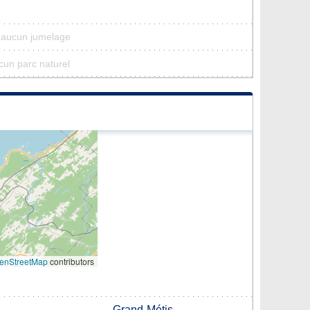
a aucun jumelage
ucun parc naturel
enStreetMap
contributors
Grand-Métis