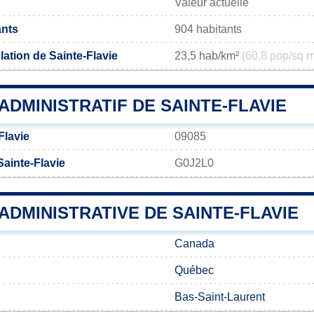
Valeur actuelle
ants
904 habitants
ation de Sainte-Flavie
23,5 hab/km²
(60,8 pop/sq m
DMINISTRATIF DE SAINTE-FLAVIE
Flavie
09085
ainte-Flavie
G0J2L0
 ADMINISTRATIVE DE SAINTE-FLAVIE
Canada
Québec
Bas-Saint-Laurent