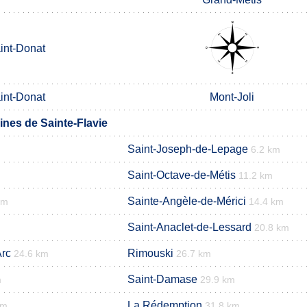
int-Donat
int-Donat
Mont-Joli
es de Sainte-Flavie
Saint-Joseph-de-Lepage
6.2 km
Saint-Octave-de-Métis
11.2 km
Sainte-Angèle-de-Mérici
km
14.4 km
Saint-Anaclet-de-Lessard
20.8 km
Arc
Rimouski
24.6 km
26.7 km
Saint-Damase
m
29.9 km
La Rédemption
km
31.8 km