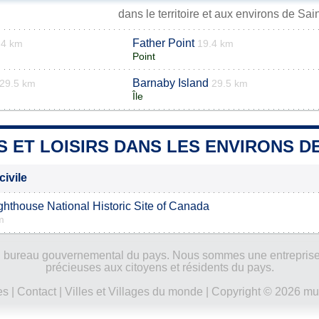
dans le territoire et aux environs de Sai
Father Point
.4 km
19.4 km
Point
Barnaby Island
29.5 km
29.5 km
Île
S ET LOISIRS DANS LES ENVIRONS DE
civile
ghthouse National Historic Site of Canada
m
ucun bureau gouvernemental du pays. Nous sommes une entreprise
précieuses aux citoyens et résidents du pays.
es
|
Contact
|
Villes et Villages du monde
| Copyright © 2026 mun