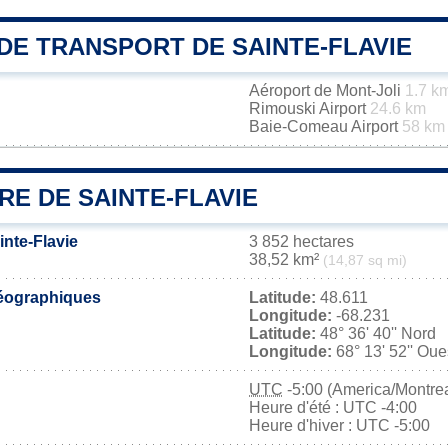
DE TRANSPORT DE SAINTE-FLAVIE
Aéroport de Mont-Joli
1.7 k
Rimouski Airport
24.6 km
Baie-Comeau Airport
58 km
RE DE SAINTE-FLAVIE
inte-Flavie
3 852 hectares
38,52 km²
(14,87 sq mi)
éographiques
Latitude:
48.611
Longitude:
-68.231
Latitude:
48° 36' 40'' Nord
Longitude:
68° 13' 52'' Oue
UTC
-5:00 (America/Montrea
Heure d'été : UTC -4:00
Heure d'hiver : UTC -5:00