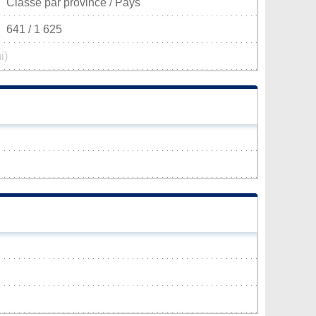
Classé par province / Pays
641 / 1 625
i)