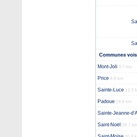
Sa
Sa
Communes voisin
Mont-Joli
3.7 km
Price
8.8 km
Sainte-Luce
13.3 
Padoue
18.8 km
Sainte-Jeanne-d'
Saint-Noël
29.7 k
Saint-Moïse
30.4 