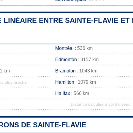
 LINÉAIRE ENTRE SAINTE-FLAVIE ET 
Montréal
: 536 km
Edmonton
: 3157 km
41 km
Brampton
: 1043 km
Hamilton
: 1079 km
la plus proche
Halifax
: 566 km
Distance calculée à vol d'oiseau
RONS DE SAINTE-FLAVIE