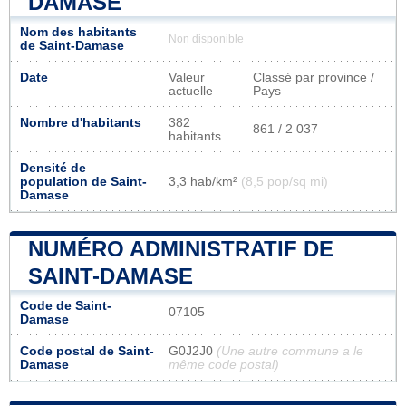
DAMASE
Nom des habitants
Non disponible
de Saint-Damase
Date
Valeur
Classé par province /
actuelle
Pays
Nombre d'habitants
382
861 / 2 037
habitants
Densité de
population de Saint-
3,3 hab/km²
(8,5 pop/sq mi)
Damase
NUMÉRO ADMINISTRATIF DE
SAINT-DAMASE
Code de Saint-
07105
Damase
Code postal de Saint-
G0J2J0
(Une autre commune a le
Damase
même code postal)