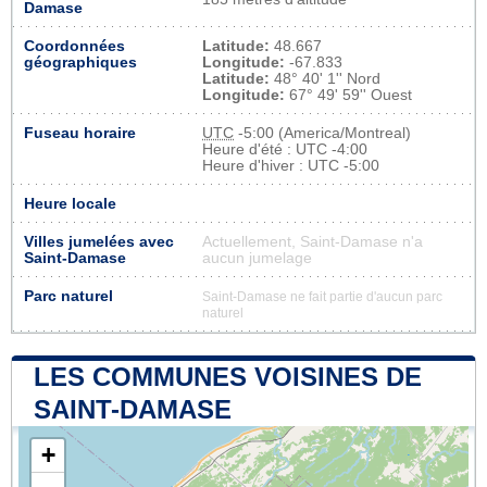
Damase
Coordonnées
Latitude:
48.667
géographiques
Longitude:
-67.833
Latitude:
48° 40' 1'' Nord
Longitude:
67° 49' 59'' Ouest
Fuseau horaire
UTC
-5:00 (America/Montreal)
Heure d'été : UTC -4:00
Heure d'hiver : UTC -5:00
Heure locale
Villes jumelées avec
Actuellement, Saint-Damase n'a
Saint-Damase
aucun jumelage
Parc naturel
Saint-Damase ne fait partie d'aucun parc
naturel
LES COMMUNES VOISINES DE
SAINT-DAMASE
+