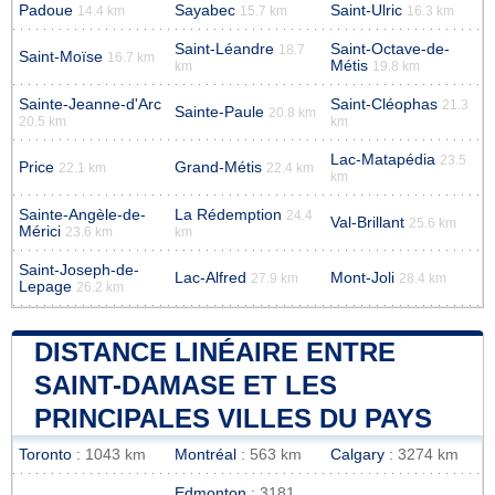
Padoue
Sayabec
Saint-Ulric
14.4 km
15.7 km
16.3 km
Saint-Léandre
Saint-Octave-de-
18.7
Saint-Moïse
16.7 km
Métis
km
19.8 km
Sainte-Jeanne-d'Arc
Saint-Cléophas
21.3
Sainte-Paule
20.8 km
20.5 km
km
Lac-Matapédia
23.5
Price
Grand-Métis
22.1 km
22.4 km
km
Sainte-Angèle-de-
La Rédemption
24.4
Val-Brillant
25.6 km
Mérici
23.6 km
km
Saint-Joseph-de-
Lac-Alfred
Mont-Joli
27.9 km
28.4 km
Lepage
26.2 km
DISTANCE LINÉAIRE ENTRE
SAINT-DAMASE ET LES
PRINCIPALES VILLES DU PAYS
Toronto
: 1043 km
Montréal
: 563 km
Calgary
: 3274 km
Edmonton
: 3181