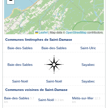
−
Leaflet
|
Map data ©
OpenStreetMap
contributors
Communes limitrophes de Saint-Damase
Baie-des-Sables
Baie-des-Sables
Saint-Ulric
Baie-des-Sables
Sayabec
Saint-Noël
Saint-Noël
Sayabec
Communes voisines de Saint-Damase
Baie-des-Sables
Métis-sur-Mer
5.7
12.3
Saint-Noël
9.3 km
km
km