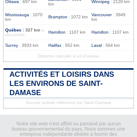
Ottawa
: 697 km
Winnipeg
: 2120 km
km
Mississauga
: 1070
Vancouver
: 3949
Brampton
: 1072 km
km
km
Québec
: 327 km
la
Hamilton
: 1107 km
Hamilton
: 1107 km
plus proche
Surrey
: 3933 km
Halifax
: 552 km
Laval
: 564 km
Distance calculée à vol d'oiseau
ACTIVITÉS ET LOISIRS DANS
LES ENVIRONS DE SAINT-
DAMASE
Aucune activité référencé sur Saint-Damase
Notre site web n'est affilié ou parrainé par aucun
bureau gouvernemental du pays. Nous sommes une
entreprise indépendante dédiée à fournir des