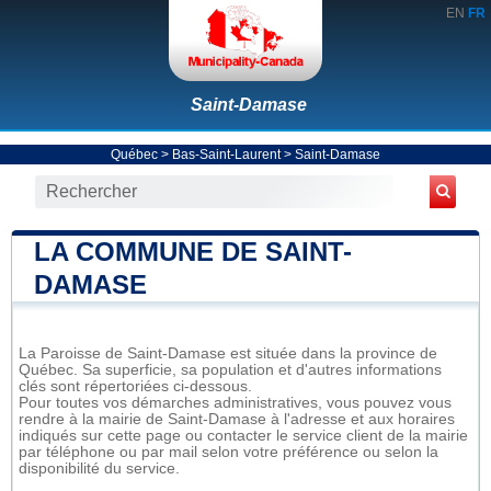
EN
FR
Saint-Damase
Québec
>
Bas-Saint-Laurent
>
Saint-Damase
LA COMMUNE DE SAINT-
DAMASE
La Paroisse de Saint-Damase est située dans la province de
Québec. Sa superficie, sa population et d'autres informations
clés sont répertoriées ci-dessous.
Pour toutes vos démarches administratives, vous pouvez vous
rendre à la mairie de Saint-Damase à l'adresse et aux horaires
indiqués sur cette page ou contacter le service client de la mairie
par téléphone ou par mail selon votre préférence ou selon la
disponibilité du service.