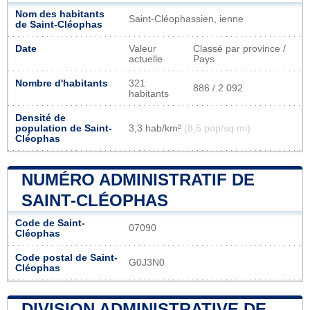
Nom des habitants
Saint-Cléophassien, ienne
de Saint-Cléophas
Date
Valeur
Classé par province /
actuelle
Pays
Nombre d'habitants
321
886 / 2 092
habitants
Densité de
population de Saint-
3,3 hab/km²
(8,5 pop/sq mi)
Cléophas
NUMÉRO ADMINISTRATIF DE
SAINT-CLÉOPHAS
Code de Saint-
07090
Cléophas
Code postal de Saint-
G0J3N0
Cléophas
DIVISION ADMINISTRATIVE DE