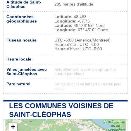
Altitude de Saint-
285 mètres d'altitude
Cléophas
Coordonnées
Latitude:
48.483
géographiques
Longitude:
-67.75
Latitude:
48° 28' 59'' Nord
Longitude:
67° 45' 0'' Ouest
Fuseau horaire
UTC
-5:00 (America/Montreal)
Heure d'été : UTC -4:00
Heure d'hiver : UTC -5:00
Heure locale
Villes jumelées avec
Actuellement, Saint-Cléophas n'a
Saint-Cléophas
aucun jumelage
Parc naturel
Saint-Cléophas ne fait partie d'aucun parc
naturel
LES COMMUNES VOISINES DE
SAINT-CLÉOPHAS
+