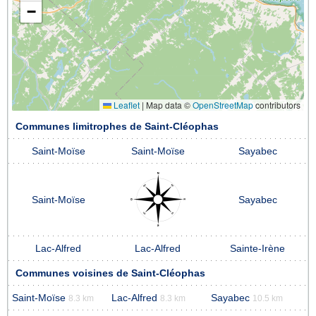
−
Leaflet
|
Map data ©
OpenStreetMap
contributors
Communes limitrophes de Saint-Cléophas
Saint-Moïse
Saint-Moïse
Sayabec
Saint-Moïse
Sayabec
Lac-Alfred
Lac-Alfred
Sainte-Irène
Communes voisines de Saint-Cléophas
Saint-Moïse
Lac-Alfred
Sayabec
8.3 km
8.3 km
10.5 km