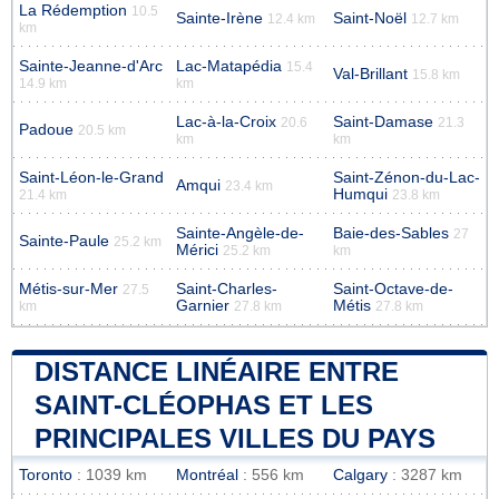
La Rédemption
10.5
Sainte-Irène
Saint-Noël
12.4 km
12.7 km
km
Sainte-Jeanne-d'Arc
Lac-Matapédia
15.4
Val-Brillant
15.8 km
14.9 km
km
Lac-à-la-Croix
Saint-Damase
20.6
21.3
Padoue
20.5 km
km
km
Saint-Léon-le-Grand
Saint-Zénon-du-Lac-
Amqui
23.4 km
Humqui
21.4 km
23.8 km
Sainte-Angèle-de-
Baie-des-Sables
27
Sainte-Paule
25.2 km
Mérici
25.2 km
km
Métis-sur-Mer
Saint-Charles-
Saint-Octave-de-
27.5
Garnier
Métis
km
27.8 km
27.8 km
DISTANCE LINÉAIRE ENTRE
SAINT-CLÉOPHAS ET LES
PRINCIPALES VILLES DU PAYS
Toronto
: 1039 km
Montréal
: 556 km
Calgary
: 3287 km