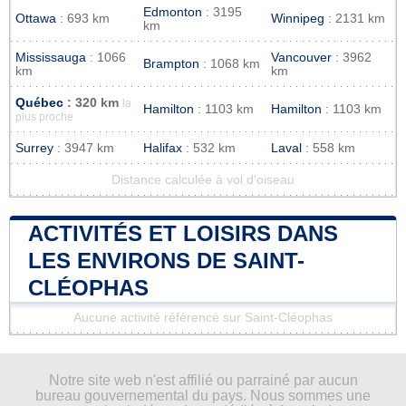
Edmonton
: 3195
Ottawa
: 693 km
Winnipeg
: 2131 km
km
Mississauga
: 1066
Vancouver
: 3962
Brampton
: 1068 km
km
km
Québec
: 320 km
la
Hamilton
: 1103 km
Hamilton
: 1103 km
plus proche
Surrey
: 3947 km
Halifax
: 532 km
Laval
: 558 km
Distance calculée à vol d'oiseau
ACTIVITÉS ET LOISIRS DANS
LES ENVIRONS DE SAINT-
CLÉOPHAS
Aucune activité référencé sur Saint-Cléophas
Notre site web n'est affilié ou parrainé par aucun
bureau gouvernemental du pays. Nous sommes une