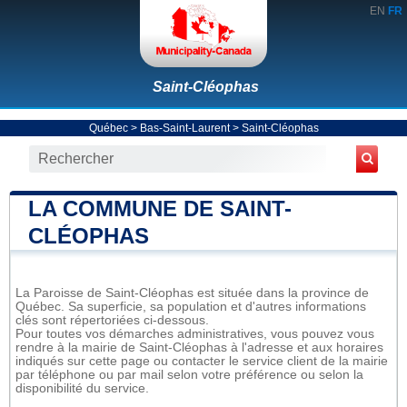
EN
FR
Saint-Cléophas
Québec
>
Bas-Saint-Laurent
>
Saint-Cléophas
LA COMMUNE DE SAINT-
CLÉOPHAS
La Paroisse de Saint-Cléophas est située dans la province de
Québec. Sa superficie, sa population et d'autres informations
clés sont répertoriées ci-dessous.
Pour toutes vos démarches administratives, vous pouvez vous
rendre à la mairie de Saint-Cléophas à l'adresse et aux horaires
indiqués sur cette page ou contacter le service client de la mairie
par téléphone ou par mail selon votre préférence ou selon la
disponibilité du service.