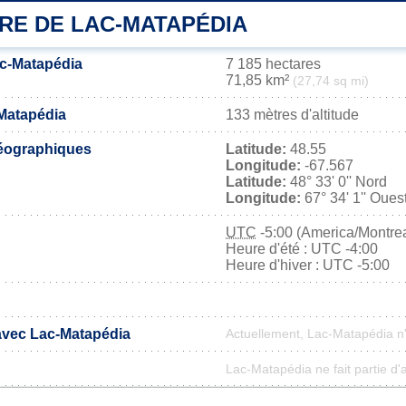
RE DE LAC-MATAPÉDIA
ac-Matapédia
7 185 hectares
71,85 km²
(27,74 sq mi)
-Matapédia
133 mètres d'altitude
éographiques
Latitude:
48.55
Longitude:
-67.567
Latitude:
48° 33' 0'' Nord
Longitude:
67° 34' 1'' Oues
UTC
-5:00 (America/Montrea
Heure d'été : UTC -4:00
Heure d'hiver : UTC -5:00
 avec Lac-Matapédia
Actuellement, Lac-Matapédia n
Lac-Matapédia ne fait partie d'