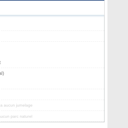
t
l)
'a aucun jumelage
aucun parc naturel