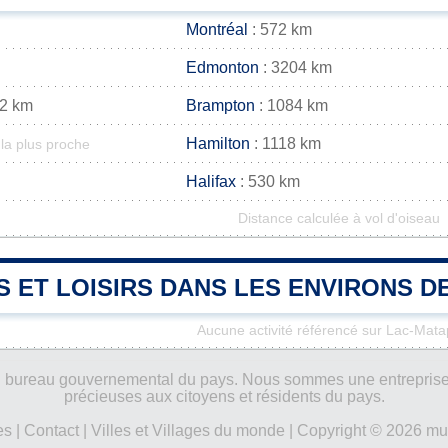
Montréal
: 572 km
Edmonton
: 3204 km
82 km
Brampton
: 1084 km
Hamilton
: 1118 km
la plus proche
Halifax
: 530 km
Distance calculée à vol d'oiseau
S ET LOISIRS DANS LES ENVIRONS D
Aucune activité référencé sur Lac-Mata
ucun bureau gouvernemental du pays. Nous sommes une entreprise
précieuses aux citoyens et résidents du pays.
es
|
Contact
|
Villes et Villages du monde
| Copyright © 2026 mun