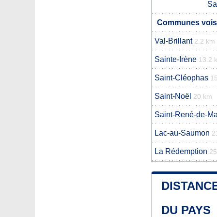
Sa
Communes voisi
Val-Brillant
2.2 km
Sainte-Irène
13.2 
Saint-Cléophas
1
Saint-Noël
20 km
Saint-René-de-M
Lac-au-Saumon
2
La Rédemption
25
DISTANCE
DU PAYS