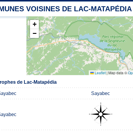
MUNES VOISINES DE LAC-MATAPÉDIA
+
−
Leaflet
|
Map data ©
Op
rophes de Lac-Matapédia
Sayabec
Sayabec
Sayabec