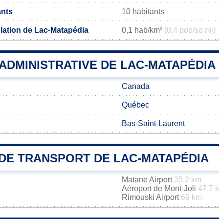
ants
10 habitants
lation de Lac-Matapédia
0,1 hab/km²
(0,4 pop/sq mi)
 ADMINISTRATIVE DE LAC-MATAPÉDIA
Canada
Québec
Bas-Saint-Laurent
DE TRANSPORT DE LAC-MATAPÉDIA
Matane Airport
35.2 km
Aéroport de Mont-Joli
47.7 
Rimouski Airport
69 km