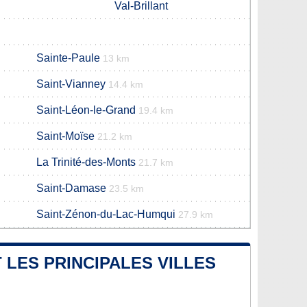
Val-Brillant
Sainte-Paule
13 km
Saint-Vianney
14.4 km
Saint-Léon-le-Grand
19.4 km
Saint-Moïse
21.2 km
La Trinité-des-Monts
21.7 km
Saint-Damase
23.5 km
Saint-Zénon-du-Lac-Humqui
27.9 km
 LES PRINCIPALES VILLES