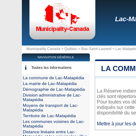
Lac-Ma
Municipality Canada >
Québec
>
Bas-Saint-Laurent
>
Lac-Matapé
NAVIGATION GÉNÉRALE
LA COMM
Toutes les informations
La commune de Lac-Matapédia
La mairie de Lac-Matapédia
Démographie de Lac-Matapédia
La Réserve indien
Division administrative de Lac-
clés sont répertor
Matapédia
Pour toutes vos d
Moyens de transport de Lac-
indiqués sur cette
Matapédia
disponibilité du se
Territoire de Lac-Matapédia
Les communes voisines de Lac-
Mettre à jour les 
Matapédia
Distance linéaire entre Lac-