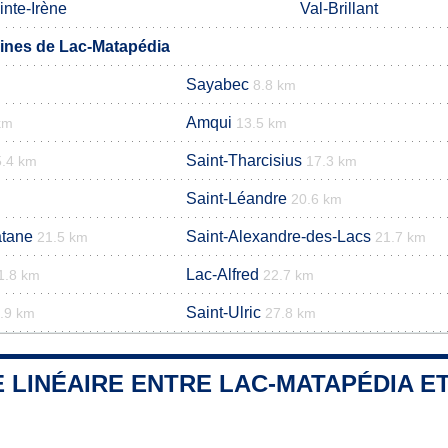
inte-Irène
Val-Brillant
nes de Lac-Matapédia
Sayabec
8.8 km
Amqui
km
13.5 km
Saint-Tharcisius
5.4 km
17.3 km
Saint-Léandre
20.6 km
atane
Saint-Alexandre-des-Lacs
21.5 km
21.7 km
Lac-Alfred
1.8 km
22.7 km
Saint-Ulric
.9 km
27.8 km
 LINÉAIRE ENTRE LAC-MATAPÉDIA ET