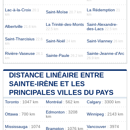
Lac-à-la-Croix
La Rédemption
20.1
21
Saint-Moïse
20.7 km
km
km
La Trinité-des-Monts
Saint-Alexandre-
Albertville
21.6 km
des-Lacs
22.5 km
22.5 km
Saint-Tharcisius
22.6
Saint-Noël
Saint-Vianney
24 km
26 km
km
Rivière-Vaseuse
Sainte-Jeanne-d'Arc
26.1
Sainte-Paule
26.2 km
km
26.9 km
DISTANCE LINÉAIRE ENTRE
SAINTE-IRÈNE ET LES
PRINCIPALES VILLES DU PAYS
Toronto
: 1047 km
Montréal
: 562 km
Calgary
: 3300 km
Edmonton
: 3208
Ottawa
: 700 km
Winnipeg
: 2143 km
km
Mississauga
: 1074
Vancouver
: 3974
Brampton
: 1076 km