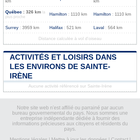
km
km
Québec
: 326 km
la
Hamilton
: 1110 km
Hamilton
: 1110 km
plus proche
Surrey
: 3959 km
Halifax
: 521 km
Laval
: 564 km
Distance calculée à vol d'oiseau
ACTIVITÉS ET LOISIRS DANS
LES ENVIRONS DE SAINTE-
IRÈNE
Aucune activité référencé sur Sainte-Irène
Notre site web n'est affilié ou parrainé par aucun
bureau gouvernemental du pays. Nous sommes une
entreprise indépendante dédiée à fournir des
informations précieuses aux citoyens et résidents du
pays.
Mentions légales
|
Mettre à jour les données
|
Contact
|