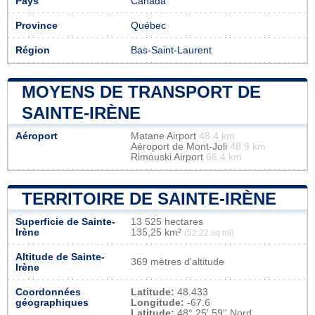
Pays
Canada
Province
Québec
Région
Bas-Saint-Laurent
MOYENS DE TRANSPORT DE
SAINTE-IRÈNE
Aéroport
Matane Airport
48.4 km
Aéroport de Mont-Joli
48.9 km
Rimouski Airport
66.4 km
TERRITOIRE DE SAINTE-IRÈNE
Superficie de Sainte-
13 525 hectares
Irène
135,25 km²
(52,22 sq mi)
Altitude de Sainte-
369 mètres d'altitude
Irène
Coordonnées
Latitude:
48.433
géographiques
Longitude:
-67.6
Latitude:
48° 25' 59'' Nord