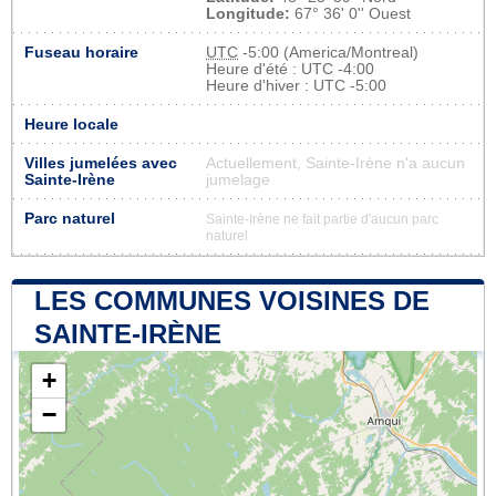
Longitude:
67° 36' 0'' Ouest
Fuseau horaire
UTC
-5:00 (America/Montreal)
Heure d'été : UTC -4:00
Heure d'hiver : UTC -5:00
Heure locale
Villes jumelées avec
Actuellement, Sainte-Irène n'a aucun
Sainte-Irène
jumelage
Parc naturel
Sainte-Irène ne fait partie d'aucun parc
naturel
LES COMMUNES VOISINES DE
SAINTE-IRÈNE
+
−