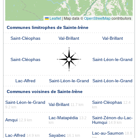
Leaflet
|
Map data ©
OpenStreetMap
contributors
Communes limitrophes de Sainte-Irène
Saint-Cléophas
Val-Brillant
Val-Brillant
Saint-Cléophas
Saint-Léon-le-Grand
Lac-Alfred
Saint-Léon-le-Grand
Saint-Léon-le-Grand
Communes voisines de Sainte-Irène
Saint-Léon-le-Grand
Saint-Cléophas
12.4
Val-Brillant
11.7 km
9.2 km
km
Lac-Matapédia
Saint-Zénon-du-Lac-
13.2
Amqui
12.9 km
Humqui
km
14.9 km
Lac-au-Saumon
18.6
Lac-Alfred
Sayabec
14.9 km
16.1 km
km