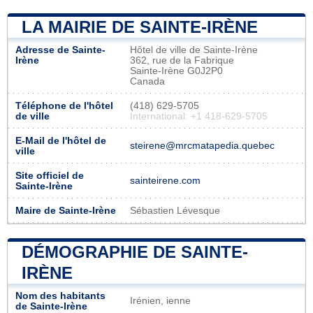
LA MAIRIE DE SAINTE-IRÈNE
Adresse de Sainte-
Hôtel de ville de Sainte-Irène
Irène
362, rue de la Fabrique
Sainte-Irène G0J2P0
Canada
Téléphone de l'hôtel
(418) 629-5705
de ville
International: +1 418-629-5705
E-Mail de l'hôtel de
steirene@mrcmatapedia.quebec
ville
Site officiel de
sainteirene.com
Sainte-Irène
Maire de Sainte-Irène
Sébastien Lévesque
DÉMOGRAPHIE DE SAINTE-
IRÈNE
Nom des habitants
Irénien, ienne
de Sainte-Irène