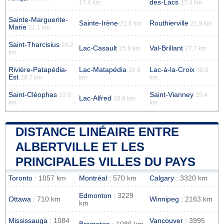
des-Lacs
17.4 km
17.4 km
Sainte-Marguerite-
Sainte-Irène
Routhierville
21.6 km
21.9 km
Marie
21.1 km
Saint-Tharcisius
24.2
Lac-Casault
Val-Brillant
25.9 km
27.7 km
km
Rivière-Patapédia-
Lac-Matapédia
Lac-à-la-Croix
29.9
30.9
Est
28.7 km
km
km
Saint-Cléophas
Saint-Vianney
33.9
35.4
Lac-Alfred
33.9 km
km
km
DISTANCE LINÉAIRE ENTRE
ALBERTVILLE ET LES
PRINCIPALES VILLES DU PAYS
Toronto
: 1057 km
Montréal
: 570 km
Calgary
: 3320 km
Edmonton
: 3229
Ottawa
: 710 km
Winnipeg
: 2163 km
km
Mississauga
: 1084
Vancouver
: 3995