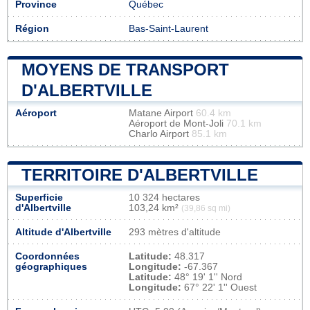
Province
Québec
Région
Bas-Saint-Laurent
MOYENS DE TRANSPORT
D'ALBERTVILLE
Aéroport
Matane Airport
60.4 km
Aéroport de Mont-Joli
70.1 km
Charlo Airport
85.1 km
TERRITOIRE D'ALBERTVILLE
Superficie
10 324 hectares
d'Albertville
103,24 km²
(39,86 sq mi)
Altitude d'Albertville
293 mètres d'altitude
Coordonnées
Latitude:
48.317
géographiques
Longitude:
-67.367
Latitude:
48° 19' 1'' Nord
Longitude:
67° 22' 1'' Ouest