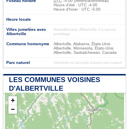
Fuseau horaire
UTC
-5:00 (America/Montreal)
Heure d'été : UTC -4:00
Heure d'hiver : UTC -5:00
Heure locale
Villes jumelées avec
Actuellement, Albertville n'a aucun
Albertville
jumelage
Commune homonyme
Albertville, Alabama, États-Unis
Albertville, Minnesota, États-Unis
Albertville, Saskatchewan, Canada
Parc naturel
Albertville ne fait partie d'aucun parc naturel
LES COMMUNES VOISINES
D'ALBERTVILLE
+
−