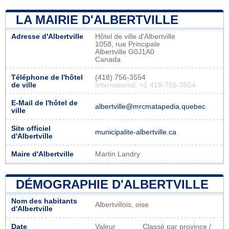
LA MAIRIE D'ALBERTVILLE
Adresse d'Albertville
Hôtel de ville d'Albertville
1058, rue Principale
Albertville G0J1A0
Canada
Téléphone de l'hôtel
(418) 756-3554
de ville
International: +1 418-756-3554
E-Mail de l'hôtel de
albertville@mrcmatapedia.quebec
ville
Site officiel
municipalite-albertville.ca
d'Albertville
Maire d'Albertville
Martin Landry
DÉMOGRAPHIE D'ALBERTVILLE
Nom des habitants
Albertvillois, oise
d'Albertville
Date
Valeur
Classé par province /