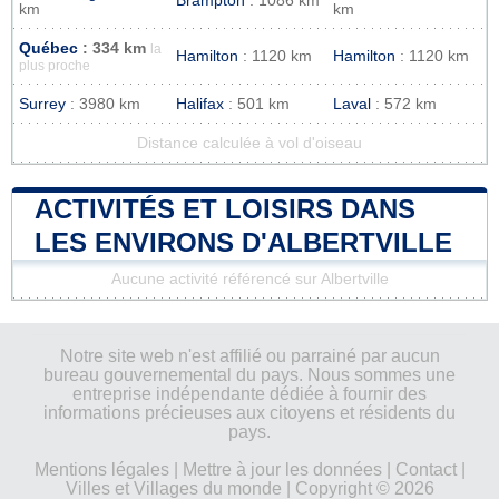
Brampton
: 1086 km
km
km
Québec
: 334 km
la
Hamilton
: 1120 km
Hamilton
: 1120 km
plus proche
Surrey
: 3980 km
Halifax
: 501 km
Laval
: 572 km
Distance calculée à vol d'oiseau
ACTIVITÉS ET LOISIRS DANS
LES ENVIRONS D'ALBERTVILLE
Aucune activité référencé sur Albertville
Notre site web n'est affilié ou parrainé par aucun
bureau gouvernemental du pays. Nous sommes une
entreprise indépendante dédiée à fournir des
informations précieuses aux citoyens et résidents du
pays.
Mentions légales
|
Mettre à jour les données
|
Contact
|
Villes et Villages du monde
| Copyright © 2026