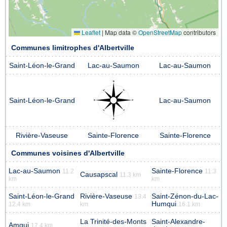
Leaflet
|
Map data ©
OpenStreetMap
contributors
Communes limitrophes d'Albertville
Saint-Léon-le-Grand
Lac-au-Saumon
Lac-au-Saumon
Saint-Léon-le-Grand
Lac-au-Saumon
Rivière-Vaseuse
Sainte-Florence
Sainte-Florence
Communes voisines d'Albertville
Lac-au-Saumon
Sainte-Florence
11.2
11.3
Causapscal
11.3 km
km
km
Saint-Léon-le-Grand
Rivière-Vaseuse
Saint-Zénon-du-Lac-
13.4
Humqui
12.4 km
km
16.1 km
La Trinité-des-Monts
Saint-Alexandre-
Amqui
17.4 km