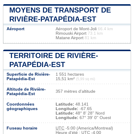
MOYENS DE TRANSPORT DE
RIVIÈRE-PATAPÉDIA-EST
Aéroport
Aéroport de Mont-Joli
66.4 km
Rimouski Airport
73.1 km
Matane Airport
81 km
TERRITOIRE DE RIVIÈRE-
PATAPÉDIA-EST
Superficie de Rivière-
1 551 hectares
Patapédia-Est
15,51 km²
(5,99 sq mi)
Altitude de Rivière-
357 mètres d'altitude
Patapédia-Est
Coordonnées
Latitude:
48.141
géographiques
Longitude:
-67.65
Latitude:
48° 8' 28'' Nord
Longitude:
67° 39' 0'' Ouest
Fuseau horaire
UTC
-5:00 (America/Montreal)
Heure d'été : UTC -4:00