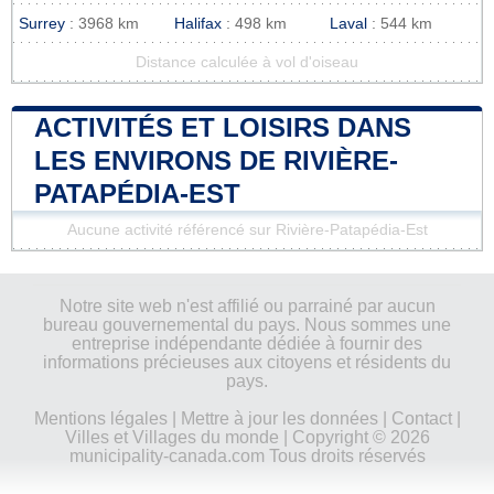
Surrey
: 3968 km
Halifax
: 498 km
Laval
: 544 km
Distance calculée à vol d'oiseau
ACTIVITÉS ET LOISIRS DANS
LES ENVIRONS DE RIVIÈRE-
PATAPÉDIA-EST
Aucune activité référencé sur Rivière-Patapédia-Est
Notre site web n'est affilié ou parrainé par aucun
bureau gouvernemental du pays. Nous sommes une
entreprise indépendante dédiée à fournir des
informations précieuses aux citoyens et résidents du
pays.
Mentions légales
|
Mettre à jour les données
|
Contact
|
Villes et Villages du monde
| Copyright © 2026
municipality-canada.com Tous droits réservés