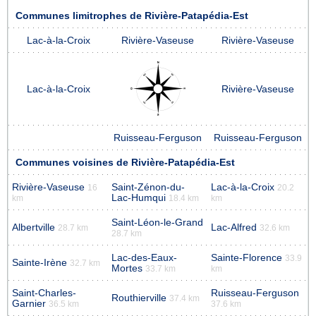
Communes limitrophes de Rivière-Patapédia-Est
Lac-à-la-Croix
Rivière-Vaseuse
Rivière-Vaseuse
Lac-à-la-Croix
Rivière-Vaseuse
Ruisseau-Ferguson
Ruisseau-Ferguson
Communes voisines de Rivière-Patapédia-Est
Rivière-Vaseuse
Saint-Zénon-du-
Lac-à-la-Croix
16
20.2
Lac-Humqui
km
18.4 km
km
Saint-Léon-le-Grand
Albertville
Lac-Alfred
28.7 km
32.6 km
28.7 km
Lac-des-Eaux-
Sainte-Florence
33.9
Sainte-Irène
32.7 km
Mortes
33.7 km
km
Saint-Charles-
Ruisseau-Ferguson
Routhierville
37.4 km
Garnier
36.5 km
37.6 km