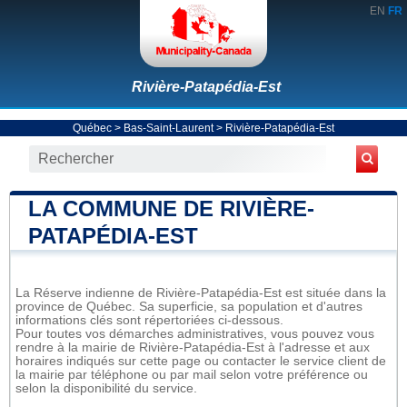
EN
FR
Rivière-Patapédia-Est
Québec
>
Bas-Saint-Laurent
>
Rivière-Patapédia-Est
LA COMMUNE DE RIVIÈRE-
PATAPÉDIA-EST
La Réserve indienne de Rivière-Patapédia-Est est située dans la
province de Québec. Sa superficie, sa population et d'autres
informations clés sont répertoriées ci-dessous.
Pour toutes vos démarches administratives, vous pouvez vous
rendre à la mairie de Rivière-Patapédia-Est à l'adresse et aux
horaires indiqués sur cette page ou contacter le service client de
la mairie par téléphone ou par mail selon votre préférence ou
selon la disponibilité du service.