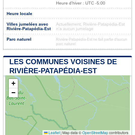
Heure d'hiver : UTC -5:00
Heure locale
Villes jumelées avec
Actuellement, Rivière-Patapédia-Est
Rivière-Patapédia-Est
n'a aucun jumelage
Parc naturel
Rivière-Patapédia-Est ne fait partie d'aucun
parc naturel
LES COMMUNES VOISINES DE
RIVIÈRE-PATAPÉDIA-EST
+
−
Leaflet
|
Map data ©
OpenStreetMap
contributors