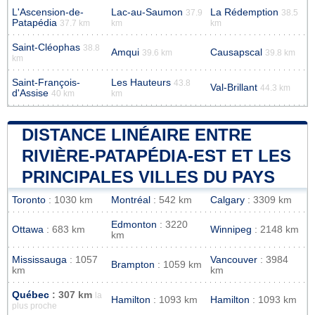
L'Ascension-de-
Lac-au-Saumon
La Rédemption
37.9
38.5
Patapédia
37.7 km
km
km
Saint-Cléophas
38.8
Amqui
Causapscal
39.6 km
39.8 km
km
Saint-François-
Les Hauteurs
43.8
Val-Brillant
44.3 km
d'Assise
40 km
km
DISTANCE LINÉAIRE ENTRE
RIVIÈRE-PATAPÉDIA-EST ET LES
PRINCIPALES VILLES DU PAYS
Toronto
: 1030 km
Montréal
: 542 km
Calgary
: 3309 km
Edmonton
: 3220
Ottawa
: 683 km
Winnipeg
: 2148 km
km
Mississauga
: 1057
Vancouver
: 3984
Brampton
: 1059 km
km
km
Québec
: 307 km
la
Hamilton
: 1093 km
Hamilton
: 1093 km
plus proche