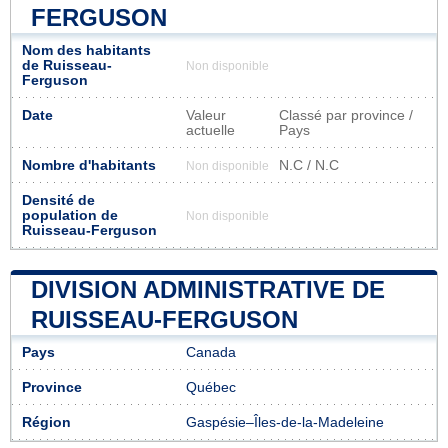
FERGUSON
Nom des habitants
de Ruisseau-
Non disponible
Ferguson
Date
Valeur
Classé par province /
actuelle
Pays
Nombre d'habitants
N.C / N.C
Non disponible
Densité de
population de
Non disponible
Ruisseau-Ferguson
DIVISION ADMINISTRATIVE DE
RUISSEAU-FERGUSON
Pays
Canada
Province
Québec
Région
Gaspésie–Îles-de-la-Madeleine