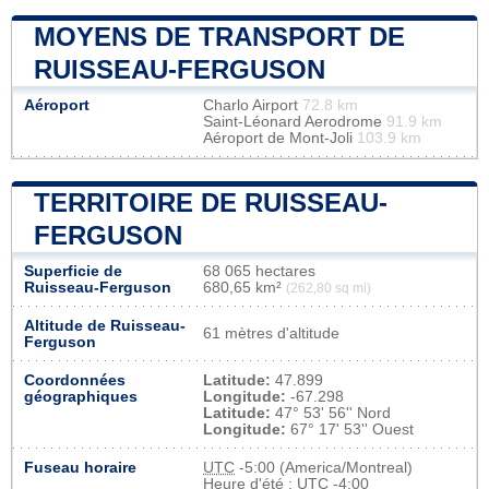
MOYENS DE TRANSPORT DE
RUISSEAU-FERGUSON
Aéroport
Charlo Airport
72.8 km
Saint-Léonard Aerodrome
91.9 km
Aéroport de Mont-Joli
103.9 km
TERRITOIRE DE RUISSEAU-
FERGUSON
Superficie de
68 065 hectares
Ruisseau-Ferguson
680,65 km²
(262,80 sq mi)
Altitude de Ruisseau-
61 mètres d'altitude
Ferguson
Coordonnées
Latitude:
47.899
géographiques
Longitude:
-67.298
Latitude:
47° 53' 56'' Nord
Longitude:
67° 17' 53'' Ouest
Fuseau horaire
UTC
-5:00 (America/Montreal)
Heure d'été : UTC -4:00