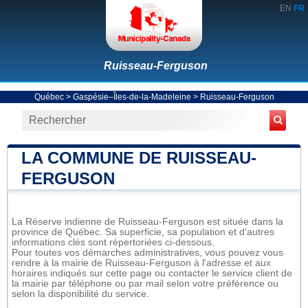
EN
FR
Ruisseau-Ferguson
Québec
>
Gaspésie–Îles-de-la-Madeleine
>
Ruisseau-Ferguson
LA COMMUNE DE RUISSEAU-
FERGUSON
La Réserve indienne de Ruisseau-Ferguson est située dans la
province de Québec. Sa superficie, sa population et d'autres
informations clés sont répertoriées ci-dessous.
Pour toutes vos démarches administratives, vous pouvez vous
rendre à la mairie de Ruisseau-Ferguson à l'adresse et aux
horaires indiqués sur cette page ou contacter le service client de
la mairie par téléphone ou par mail selon votre préférence ou
selon la disponibilité du service.