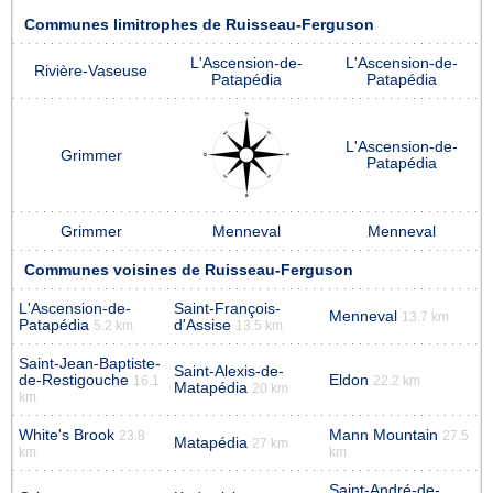
Communes limitrophes de Ruisseau-Ferguson
L'Ascension-de-
L'Ascension-de-
Rivière-Vaseuse
Patapédia
Patapédia
L'Ascension-de-
Grimmer
Patapédia
Grimmer
Menneval
Menneval
Communes voisines de Ruisseau-Ferguson
L'Ascension-de-
Saint-François-
Menneval
13.7 km
Patapédia
d'Assise
5.2 km
13.5 km
Saint-Jean-Baptiste-
Saint-Alexis-de-
de-Restigouche
Eldon
16.1
22.2 km
Matapédia
20 km
km
White's Brook
Mann Mountain
23.8
27.5
Matapédia
27 km
km
km
Saint-André-de-