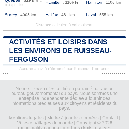
Québec
: 319 km
la
Hamilton
: 1106 km
Hamilton
: 1106 km
plus proche
Surrey
: 4003 km
Halifax
: 461 km
Laval
: 555 km
Distance calculée à vol d'oiseau
ACTIVITÉS ET LOISIRS DANS
LES ENVIRONS DE RUISSEAU-
FERGUSON
Aucune activité référencé sur Ruisseau-Ferguson
Notre site web n'est affilié ou parrainé par aucun
bureau gouvernemental du pays. Nous sommes une
entreprise indépendante dédiée à fournir des
informations précieuses aux citoyens et résidents du
pays.
Mentions légales
|
Mettre à jour les données
|
Contact
|
Villes et Villages du monde
| Copyright © 2026
municipality-canada.com Tous droits réservés