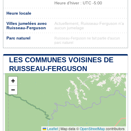
Heure d'hiver : UTC -5:00
Heure locale
Villes jumelées avec
Actuellement, Ruisseau-Ferguson n'a
Ruisseau-Ferguson
aucun jumelage
Parc naturel
Ruisseau-Ferguson ne fait partie d'aucun
parc naturel
LES COMMUNES VOISINES DE
RUISSEAU-FERGUSON
+
−
Leaflet
|
Map data ©
OpenStreetMap
contributors