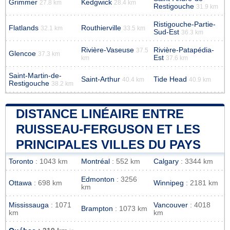
Grimmer
Kedgwick
27.8 km
28.4 km
Restigouche
31.9 km
Ristigouche-Partie-
Flatlands
Routhierville
32.1 km
33.5 km
Sud-Est
36.3 km
Rivière-Vaseuse
Rivière-Patapédia-
37.5
Glencoe
37.3 km
Est
km
37.6 km
Saint-Martin-de-
Saint-Arthur
Tide Head
40.4 km
40.9 km
Restigouche
38.2 km
DISTANCE LINÉAIRE ENTRE
RUISSEAU-FERGUSON ET LES
PRINCIPALES VILLES DU PAYS
Toronto
: 1043 km
Montréal
: 552 km
Calgary
: 3344 km
Edmonton
: 3256
Ottawa
: 698 km
Winnipeg
: 2181 km
km
Mississauga
: 1071
Vancouver
: 4018
Brampton
: 1073 km
km
km