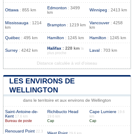
Edmonton
: 3499
Ottawa
: 855 km
Winnipeg
: 2413 km
km
Mississauga
: 1214
Vancouver
: 4258
Brampton
: 1219 km
km
km
Québec
: 495 km
Hamilton
: 1245 km
Hamilton
: 1245 km
Halifax
: 228 km
la
Surrey
: 4242 km
Laval
: 703 km
plus proche
Distance calculée à vol d'oiseau
LES ENVIRONS DE
WELLINGTON
dans le territoire et aux environs de Wellington
Saint-Antoine-de-
Richibucto Head
Cape Lumiere
19.6
Kent
17.6 km
19.6 km
km
Bureau de poste
Cap
Cap
Renouard Point
22.3
West Point
29.6 km