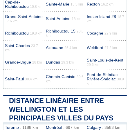
Cap-de-
Sainte-Marie
Rexton
13.5 km
16.2 km
Richibouctou
10.8 km
Grand-Saint-Antoine
Indian Island 28
18.7
Saint-Antoine
18 km
17.6 km
km
Richibouctou 15
20.8
Richibouctou
Cocagne
19.8 km
22.9 km
km
Saint-Charles
23.7
Aldouane
Weldford
25.4 km
27.2 km
km
Saint-Louis-de-Kent
Grande-Digue
Dundas
28 km
29.3 km
29.6 km
Pont-de-Shédiac–
Chemin-Canisto
30.6
Saint-Paul
Rivière-Shédiac
30.4 km
30.9
km
km
DISTANCE LINÉAIRE ENTRE
WELLINGTON ET LES
PRINCIPALES VILLES DU PAYS
Toronto
: 1188 km
Montréal
: 697 km
Calgary
: 3583 km