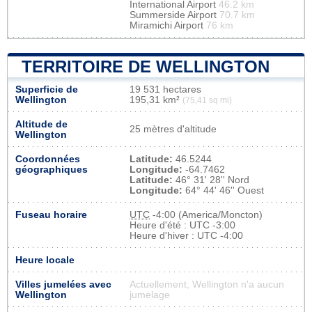
International Airport
46.2 km
Summerside Airport
70.7 km
Miramichi Airport
76 km
TERRITOIRE DE WELLINGTON
Superficie de
19 531 hectares
Wellington
195,31 km²
(75,41 sq mi)
Altitude de
25 mètres d'altitude
Wellington
Coordonnées
Latitude:
46.5244
géographiques
Longitude:
-64.7462
Latitude:
46° 31' 28'' Nord
Longitude:
64° 44' 46'' Ouest
Fuseau horaire
UTC
-4:00 (America/Moncton)
Heure d'été : UTC -3:00
Heure d'hiver : UTC -4:00
Heure locale
Villes jumelées avec
Actuellement, Wellington n'a aucun
Wellington
jumelage