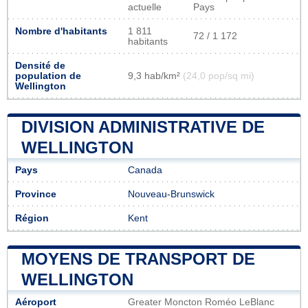
actuelle
Pays
Nombre d'habitants
1 811
72 / 1 172
habitants
Densité de
population de
9,3 hab/km²
(24,0 pop/sq mi)
Wellington
DIVISION ADMINISTRATIVE DE
WELLINGTON
Pays
Canada
Province
Nouveau-Brunswick
Région
Kent
MOYENS DE TRANSPORT DE
WELLINGTON
Aéroport
Greater Moncton Roméo LeBlanc