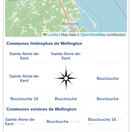
Leaflet
|
Map data ©
OpenStreetMap
contributors
Communes limitrophes de Wellington
Sainte-Anne-de-
Sainte-Anne-de-
Kent
Kent
Sainte-Anne-de-
Bouctouche
Kent
Bouctouche 16
Bouctouche
Bouctouche
Communes voisines de Wellington
Sainte-Anne-de-
Bouctouche 16
8.1
Bouctouche
6.3 km
Kent
3.7 km
km