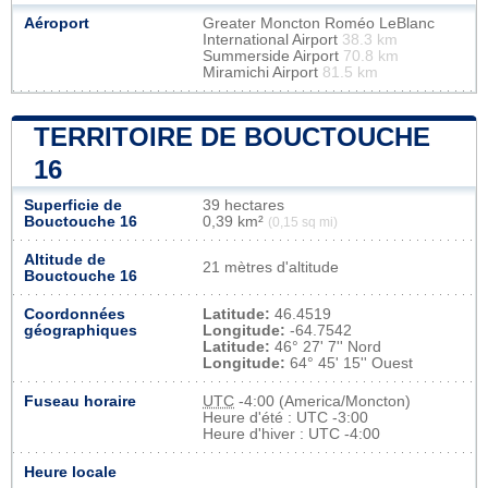
Aéroport
Greater Moncton Roméo LeBlanc
International Airport
38.3 km
Summerside Airport
70.8 km
Miramichi Airport
81.5 km
TERRITOIRE DE BOUCTOUCHE
16
Superficie de
39 hectares
Bouctouche 16
0,39 km²
(0,15 sq mi)
Altitude de
21 mètres d'altitude
Bouctouche 16
Coordonnées
Latitude:
46.4519
géographiques
Longitude:
-64.7542
Latitude:
46° 27' 7'' Nord
Longitude:
64° 45' 15'' Ouest
Fuseau horaire
UTC
-4:00 (America/Moncton)
Heure d'été : UTC -3:00
Heure d'hiver : UTC -4:00
Heure locale