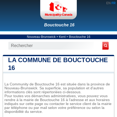
EN
FR
Bouctouche 16
Nouveau-Brunswick
>
Kent
>
Bouctouche 16
LA COMMUNE DE BOUCTOUCHE
16
La Community de Bouctouche 16 est située dans la province de
Nouveau-Brunswick. Sa superficie, sa population et d'autres
informations clés sont répertoriées ci-dessous.
Pour toutes vos démarches administratives, vous pouvez vous
rendre à la mairie de Bouctouche 16 à l'adresse et aux horaires
indiqués sur cette page ou contacter le service client de la mairie
par téléphone ou par mail selon votre préférence ou selon la
disponibilité du service.