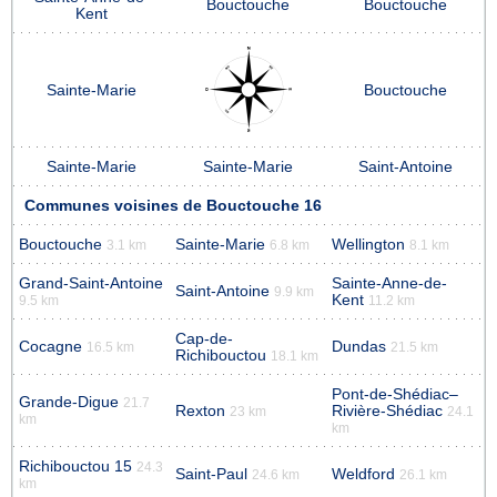
Bouctouche
Bouctouche
Kent
Sainte-Marie
Bouctouche
Sainte-Marie
Sainte-Marie
Saint-Antoine
Communes voisines de Bouctouche 16
Bouctouche
Sainte-Marie
Wellington
3.1 km
6.8 km
8.1 km
Grand-Saint-Antoine
Sainte-Anne-de-
Saint-Antoine
9.9 km
Kent
9.5 km
11.2 km
Cap-de-
Cocagne
Dundas
16.5 km
21.5 km
Richibouctou
18.1 km
Pont-de-Shédiac–
Grande-Digue
21.7
Rexton
Rivière-Shédiac
23 km
24.1
km
km
Richibouctou 15
24.3
Saint-Paul
Weldford
24.6 km
26.1 km
km