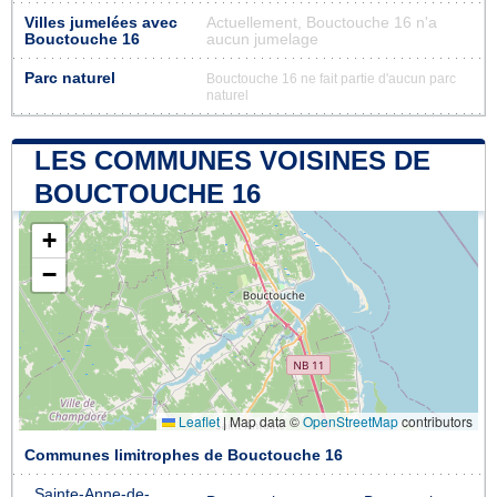
Villes jumelées avec
Actuellement, Bouctouche 16 n'a
Bouctouche 16
aucun jumelage
Parc naturel
Bouctouche 16 ne fait partie d'aucun parc
naturel
LES COMMUNES VOISINES DE
BOUCTOUCHE 16
+
−
Leaflet
|
Map data ©
OpenStreetMap
contributors
Communes limitrophes de Bouctouche 16
Sainte-Anne-de-