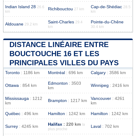
Indian Island 28
Cap-de-Shédiac
26.6
28.5
Richibouctou
27 km
km
km
Saint-Charles
Pointe-du-Chêne
29.4
Aldouane
29.2 km
km
30.4 km
DISTANCE LINÉAIRE ENTRE
BOUCTOUCHE 16 ET LES
PRINCIPALES VILLES DU PAYS
Toronto
: 1186 km
Montréal
: 696 km
Calgary
: 3586 km
Edmonton
: 3503
Ottawa
: 854 km
Winnipeg
: 2416 km
km
Mississauga
: 1212
Vancouver
: 4261
Brampton
: 1217 km
km
km
Québec
: 496 km
Hamilton
: 1242 km
Hamilton
: 1242 km
Halifax
: 220 km
la
Surrey
: 4245 km
Laval
: 702 km
plus proche