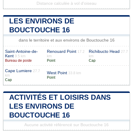
Distance calculée à vol d'oiseau
LES ENVIRONS DE
BOUCTOUCHE 16
dans le territoire et aux environs de Bouctouche 16
Saint-Antoine-de-
Renouard Point
Richibucto Head
17.2
27.7
Kent
9.5 km
km
km
Bureau de poste
Point
Cap
Cape Lumiere
27.7
West Point
33.8 km
km
Point
Cap
ACTIVITÉS ET LOISIRS DANS
LES ENVIRONS DE
BOUCTOUCHE 16
Aucune activité référencé sur Bouctouche 16