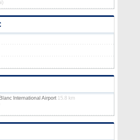
i)
C
anc International Airport
15.8 km
m