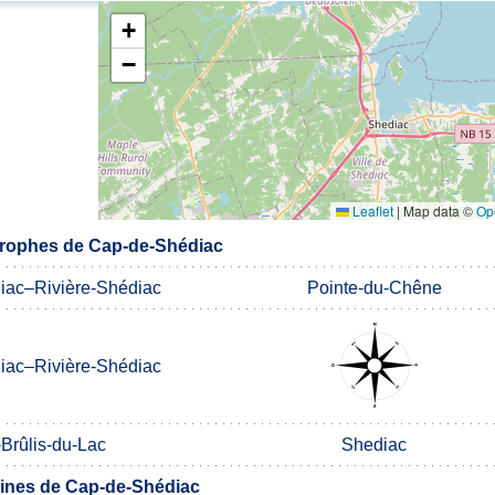
+
−
Leaflet
|
Map data ©
Op
rophes de Cap-de-Shédiac
iac–Rivière-Shédiac
Pointe-du-Chêne
iac–Rivière-Shédiac
Brûlis-du-Lac
Shediac
nes de Cap-de-Shédiac