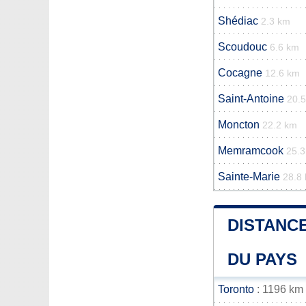
Shédiac
2.3 km
Scoudouc
6.6 km
Cocagne
12.6 km
Saint-Antoine
20.
Moncton
22.2 km
Memramcook
25.
Sainte-Marie
28.8
DISTANCE
DU PAYS
Toronto
: 1196 km