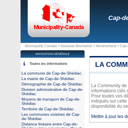
Cap-d
Municipality Canada >
Nouveau-Brunswick
>
Westmorland
>
Cap-
NAVIGATION GÉNÉRALE
LA COMM
Toutes les informations
La commune de Cap-de-Shédiac
La mairie de Cap-de-Shédiac
Démographie de Cap-de-Shédiac
La Community de C
Division administrative de Cap-de-
informations clés 
Shédiac
Pour toutes vos d
Moyens de transport de Cap-de-
indiqués sur cette
Shédiac
disponibilité du se
Territoire de Cap-de-Shédiac
Les communes voisines de Cap-
Mettre à jour les 
de-Shédiac
Distance linéaire entre Cap-de-