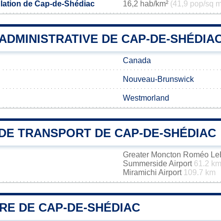
lation de Cap-de-Shédiac
16,2 hab/km²
(41,9 pop/sq m
 ADMINISTRATIVE DE CAP-DE-SHÉDIA
Canada
Nouveau-Brunswick
Westmorland
DE TRANSPORT DE CAP-DE-SHÉDIAC
Greater Moncton Roméo LeBl
Summerside Airport
61.2 k
Miramichi Airport
109.7 km
RE DE CAP-DE-SHÉDIAC