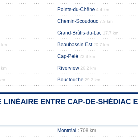
Pointe-du-Chêne
4.4 km
Chemin-Scoudouc
7.9 km
Grand-Brûlis-du-Lac
17.7 km
Beaubassin-Est
5 km
20.7 km
Cap-Pelé
22.8 km
Riverview
3 km
26.2 km
Bouctouche
 km
29.2 km
 LINÉAIRE ENTRE CAP-DE-SHÉDIAC E
Montréal
: 708 km