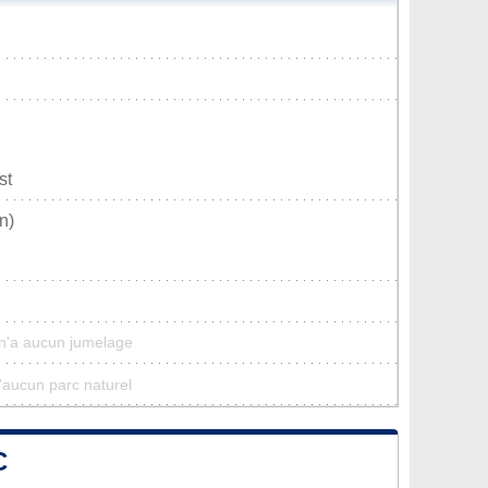
st
n)
n'a aucun jumelage
'aucun parc naturel
C