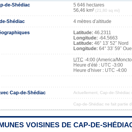
ap-de-Shédiac
5 646 hectares
56,46 km²
(21,80 sq mi)
-de-Shédiac
4 mètres d'altitude
éographiques
Latitude:
46.2311
Longitude:
-64.5663
Latitude:
46° 13' 52'' Nord
Longitude:
64° 33' 59'' Oue
UTC
-4:00 (America/Moncto
Heure d'été : UTC -3:00
Heure d'hiver : UTC -4:00
 avec Cap-de-Shédiac
Actuellement, Cap-de-Shédiac 
Cap-de-Shédiac ne fait partie d
MUNES VOISINES DE CAP-DE-SHÉDIA