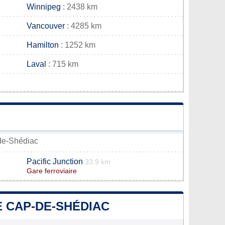
Winnipeg
: 2438 km
Vancouver
: 4285 km
Hamilton
: 1252 km
Laval
: 715 km
-de-Shédiac
Pacific Junction
33.9 km
Gare ferroviaire
E CAP-DE-SHÉDIAC