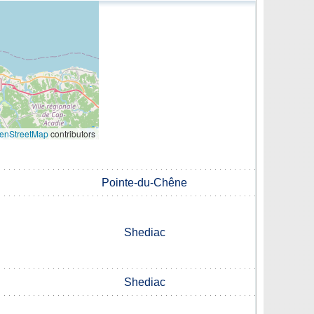
enStreetMap
contributors
Pointe-du-Chêne
Shediac
Shediac