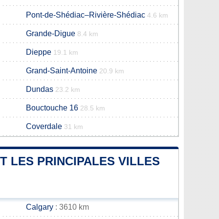
Pont-de-Shédiac–Rivière-Shédiac
4.6 km
Grande-Digue
8.4 km
Dieppe
19.1 km
Grand-Saint-Antoine
20.9 km
Dundas
23.2 km
Bouctouche 16
28.5 km
Coverdale
31 km
T LES PRINCIPALES VILLES
Calgary
: 3610 km